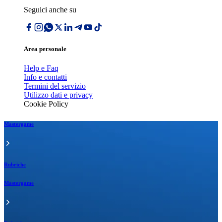
Seguici anche su
Area personale
Help e Faq
Info e contatti
Termini del servizio
Utilizzo dati e privacy
Cookie Policy
Mastergame
Rubriche
Mastergame