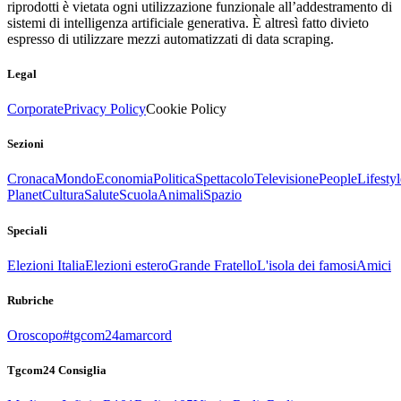
riprodotti è vietata ogni utilizzazione funzionale all’addestramento di
sistemi di intelligenza artificiale generativa. È altresì fatto divieto
espresso di utilizzare mezzi automatizzati di data scraping.
Legal
Corporate
Privacy Policy
Cookie Policy
Sezioni
Cronaca
Mondo
Economia
Politica
Spettacolo
Televisione
People
Lifestyl
Planet
Cultura
Salute
Scuola
Animali
Spazio
Speciali
Elezioni Italia
Elezioni estero
Grande Fratello
L'isola dei famosi
Amici
Rubriche
Oroscopo
#tgcom24amarcord
Tgcom24 Consiglia