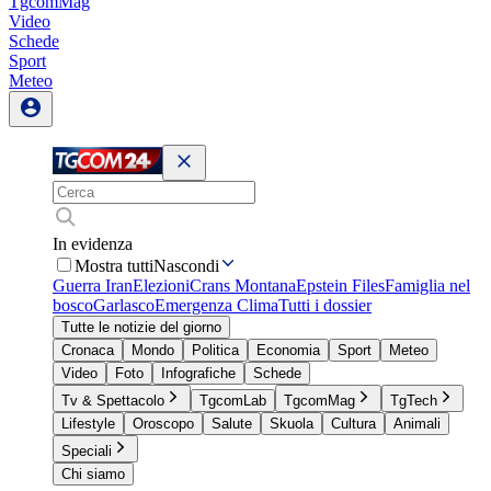
TgcomMag
Video
Schede
Sport
Meteo
In evidenza
Mostra tutti
Nascondi
Guerra Iran
Elezioni
Crans Montana
Epstein Files
Famiglia nel
bosco
Garlasco
Emergenza Clima
Tutti i dossier
Tutte le notizie del giorno
Cronaca
Mondo
Politica
Economia
Sport
Meteo
Video
Foto
Infografiche
Schede
Tv & Spettacolo
TgcomLab
TgcomMag
TgTech
Lifestyle
Oroscopo
Salute
Skuola
Cultura
Animali
Speciali
Chi siamo