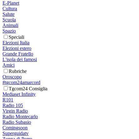
E-Planet
Cultura
Salute
Scuola
Animali
Spazio
Speciali
Elezioni Italia
Elezioni estero
Grande Fratello
L'isola dei famosi
Amici
Rubriche
Oroscopo
#tgcom24amarcord
Tgcom24 Consiglia
Mediaset Infinity
R101
Radio 105
Virgin Radio
Radio Montecarlo
Radio Subasio
Comingsoon
Superguidatv
Zuppa di Porro