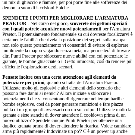
un mix di ghiaccio e fiamme, per poi porre fine alle sofferenze dei
demoni a suon di Uccisioni Epiche.
SPENDETE I PUNTI PER MIGLIORARE L'ARMATURA
PRAETOR
- Nel corso del gioco,
scoverete dei gettoni speciali
con i quali potrete acquisire nuovi potenziamenti
per l'Armatura
Praetor. Il potenziamento fondamentale su cui dovreste focalizzarvi è
certamente l'abilità che rivela la posizione dei segreti sulla mappa:
non solo questo potenziamento vi consentirà di evitare di esplorare
inutilmente la mappa vagando senza meta, ma permetterà di trovare
altri Punti Praetor per sbloccare nuove abilità con cui potenziare le
granate, le bombe ghiacciate o il Getto infuocato, così da rendere più
efficiente l'esplorazione degli scenari.
Pensate inoltre con una certa attenzione agli elementi da
potenziare per primi
, quando si tratta dell'Armatura Praetor.
Utilizzate molto gli esplosivi e altri elementi dello scenario che
possono fare danni ai nemici? Allora iniziate a sbloccare i
potenziamenti che vi consentono di rigenerare nel tempo barili e
bombe esplosive, così da poter generare munizioni e fare piazza
pulita di un gruppo di avversari con un sol colpo. Utilizzate molto la
granata e siete stanchi di dover attendere il cooldown prima di un
nuovo utilizzo? Spendete cinque Punti Praetor per ottenere una
duplice granata prima di dover attendere la ricarica. Volete cambiare
arma più rapidamente? Indovinate un po'? C'è un power-up anche