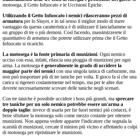
motosega, il Getto Infuocato e le Uccisioni Epiche.
Utilizzando il Getto Infuocato i nemici rilasceranno pezzi di
armatura
per lo Slayer, e in tal senso il miglior modo di trarre
vantaggio da questa caratteristica è di utilizzare il lanciafiamme su
un gruppo di tre o più demoni. Così facendo, massimizzerete il
quantitativo di armatura che potrete utilizzare prima che il Getto
Infuocato si ricarichi.
La motosega è la fonte primaria di munizioni
. Ogni nemico
ucciso con essa, infatti, rilascia una pioggia di munizioni per ogni
arma. La motosega
è generalmente in grado di uccidere la
maggior parte dei nemici
con una singola tanica di carburante, ma
non può trasportare più di tre taniche per volta. Il gioco fa sì che una
carica si rigeneri costantemente nel tempo, ma per le altre due
dovrete necessariamente scovare delle taniche negli scenari.
Con tre taniche è possibile uccidere i boss più grandi, ma
sprecare
tre taniche per un solo nemico potrebbe essere un'arma a
doppio taglio
: invece di usarla per far fuori nemici più coriacei, è
bene sfruttare la motosega solo come mezzo costante per ottenere
munizioni. Non appena vedete apparire l'indicatore che segnala la
scarsità di munizioni, cercate il minion più vicino e affettatelo a colpi
di motosega per ripristinare le munizioni.