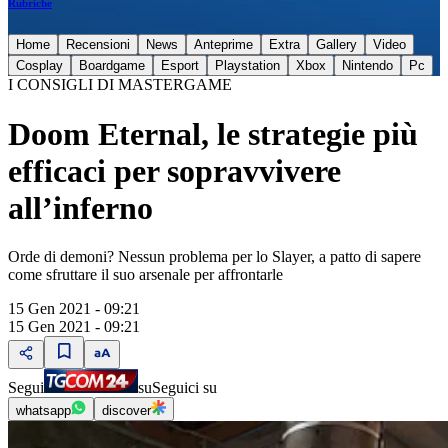
Rubriche
Home
Recensioni
News
Anteprime
Extra
Gallery
Video
Cosplay
Boardgame
Esport
Playstation
Xbox
Nintendo
Pc
I CONSIGLI DI MASTERGAME
Doom Eternal, le strategie più
efficaci per sopravvivere
all’inferno
Orde di demoni? Nessun problema per lo Slayer, a patto di sapere
come sfruttare il suo arsenale per affrontarle
15 Gen 2021 - 09:21
15 Gen 2021 - 09:21
Segui
su
Seguici su
whatsapp
discover