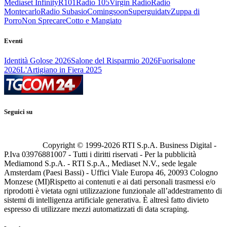
Mediaset Infinity
R101
Radio 105
Virgin Radio
Radio
Montecarlo
Radio Subasio
Comingsoon
Superguidatv
Zuppa di
Porro
Non Sprecare
Cotto e Mangiato
Eventi
Identità Golose 2026
Salone del Risparmio 2026
Fuorisalone
2026
L'Artigiano in Fiera 2025
Seguici su
Copyright © 1999-
2026
RTI S.p.A. Business Digital -
P.Iva 03976881007 - Tutti i diritti riservati - Per la pubblicità
Mediamond S.p.A. - RTI S.p.A., Mediaset N.V., sede legale
Amsterdam (Paesi Bassi) - Uffici Viale Europa 46, 20093 Cologno
Monzese (MI)
Rispetto ai contenuti e ai dati personali trasmessi e/o
riprodotti è vietata ogni utilizzazione funzionale all’addestramento di
sistemi di intelligenza artificiale generativa. È altresì fatto divieto
espresso di utilizzare mezzi automatizzati di data scraping.