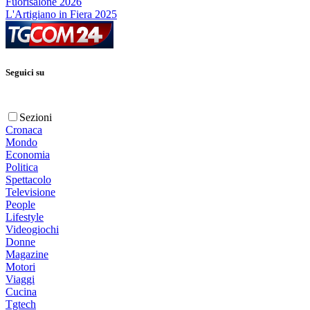
Fuorisalone 2026
L'Artigiano in Fiera 2025
Seguici su
Sezioni
Cronaca
Mondo
Economia
Politica
Spettacolo
Televisione
People
Lifestyle
Videogiochi
Donne
Magazine
Motori
Viaggi
Cucina
Tgtech