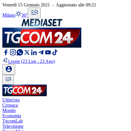
Venerdì 15 Gennaio 2021
-
Aggiornato alle
09:21
Milano
36°
Leone
(23 Lug - 23 Ago)
Ultim'ora
Cronaca
Mondo
Economia
TgcomLab
Televisione