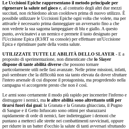
Le Uccisioni Epiche rappresentano il metodo principale per
rigenerare la salute nel gioco
e, al contrario degli altri due mezzi
succitati, non richiedono alcun cooldown prima di nuovo utilizzo. È
possibile utilizzare le Uccisioni Epiche ogni volta che volete, ma per
attivarle è necessario prima danneggiare un avversario fino a che
non vedrete la sua sagoma lampeggiare di blu e giallo. A questo
punto, avvicinatevi a un nemico e premete il tasto designato per
l'Uccisione Epica (R3/RT su console) per effettuare un'Uccisione
Epica e ripristinare parte della vostra salute.
UTILIZZATE TUTTE LE ABILITÀ DELLO SLAYER
- E a
proposito di sperimentazione, non dimenticate che
lo Slayer
dispone di tante abilità diverse
che possono tornare
particolarmente utili nelle fasi avanzate. Nelle prime missioni, infatti,
può sembrare che la difficoltà non sia tanto elevata da dover sfruttare
l'intero arsenale di cui dispone il protagonista, ma progredendo nella
campagna vi accorgerete presto che non è così.
Le armi sono certamente il modo più rapido per incenerire l'inferno e
distruggere i nemici, ma
le altre abilità sono altrettanto utili per
tirarsi fuori dai guai
: la Granata e la Granata ghiacciata, il Pugno
di Sangue e il Getto Infuocato sono ottimi per sbarazzarsi
rapidamente di orde di nemici, fare indietreggiare i demoni che
puntano a metterci alle strette nei combattimenti ravvicinati, oppure
per ridurre in un batter d'occhio la salute di tanti avversari sfruttando