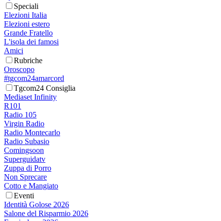
Speciali
Elezioni Italia
Elezioni estero
Grande Fratello
L'isola dei famosi
Amici
Rubriche
Oroscopo
#tgcom24amarcord
Tgcom24 Consiglia
Mediaset Infinity
R101
Radio 105
Virgin Radio
Radio Montecarlo
Radio Subasio
Comingsoon
Superguidatv
Zuppa di Porro
Non Sprecare
Cotto e Mangiato
Eventi
Identità Golose 2026
Salone del Risparmio 2026