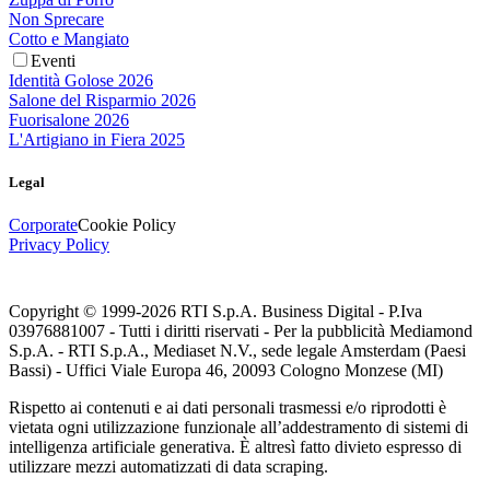
Non Sprecare
Cotto e Mangiato
Eventi
Identità Golose 2026
Salone del Risparmio 2026
Fuorisalone 2026
L'Artigiano in Fiera 2025
Legal
Corporate
Cookie Policy
Privacy Policy
Copyright © 1999-
2026
RTI S.p.A. Business Digital - P.Iva
03976881007 - Tutti i diritti riservati - Per la pubblicità Mediamond
S.p.A. - RTI S.p.A., Mediaset N.V., sede legale Amsterdam (Paesi
Bassi) - Uffici Viale Europa 46, 20093 Cologno Monzese (MI)
Rispetto ai contenuti e ai dati personali trasmessi e/o riprodotti è
vietata ogni utilizzazione funzionale all’addestramento di sistemi di
intelligenza artificiale generativa. È altresì fatto divieto espresso di
utilizzare mezzi automatizzati di data scraping.