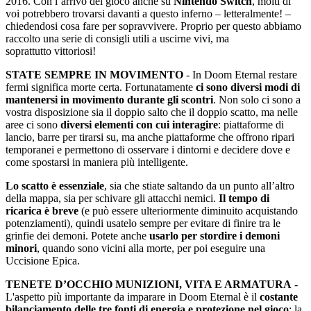
2016. Con l’arrivo del gioco anche su
Nintendo Switch
, molti di
voi potrebbero trovarsi davanti a questo inferno – letteralmente! –
chiedendosi cosa fare per sopravvivere. Proprio per questo abbiamo
raccolto una serie di consigli utili a uscirne vivi, ma
soprattutto vittoriosi!
STATE SEMPRE IN MOVIMENTO
- In Doom Eternal restare
fermi significa morte certa. Fortunatamente
ci sono diversi modi di
mantenersi in movimento durante gli scontri
. Non solo ci sono a
vostra disposizione sia il doppio salto che il doppio scatto, ma nelle
aree ci sono
diversi elementi con cui interagire
: piattaforme di
lancio, barre per tirarsi su, ma anche piattaforme che offrono ripari
temporanei e permettono di osservare i dintorni e decidere dove e
come spostarsi in maniera più intelligente.
Lo scatto è essenziale
, sia che stiate saltando da un punto all’altro
della mappa, sia per schivare gli attacchi nemici.
Il tempo di
ricarica è breve
(e può essere ulteriormente diminuito acquistando
potenziamenti), quindi usatelo sempre per evitare di finire tra le
grinfie dei demoni. Potete anche
usarlo per stordire i demoni
minori
, quando sono vicini alla morte, per poi eseguire una
Uccisione Epica.
TENETE D’OCCHIO MUNIZIONI, VITA E ARMATURA
-
L'aspetto più importante da imparare in Doom Eternal è il
costante
bilanciamento delle tre fonti di energia e protezione nel gioco
: la