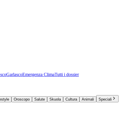
osco
Garlasco
Emergenza Clima
Tutti i dossier
estyle
Oroscopo
Salute
Skuola
Cultura
Animali
Speciali