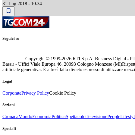
31 Lug 2018 - 10:34
Seguici su
Copyright © 1999-
2026
RTI S.p.A. Business Digital - P.I
Bassi) - Uffici Viale Europa 46, 20093 Cologno Monzese (MI)
Rispett
artificiale generativa. È altresì fatto divieto espresso di utilizzare mez
Legal
Corporate
Privacy Policy
Cookie Policy
Sezioni
Cronaca
Mondo
Economia
Politica
Spettacolo
Televisione
People
Lifestyl
Speciali