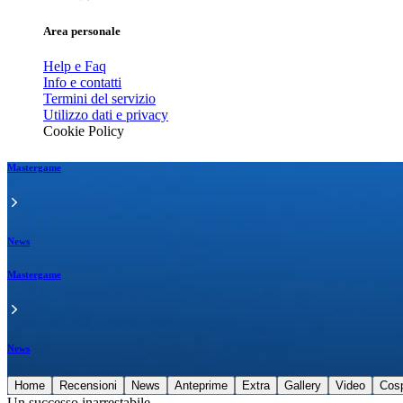
Area personale
Help e Faq
Info e contatti
Termini del servizio
Utilizzo dati e privacy
Cookie Policy
Mastergame
News
Mastergame
News
Home
Recensioni
News
Anteprime
Extra
Gallery
Video
Cos
Un successo inarrestabile