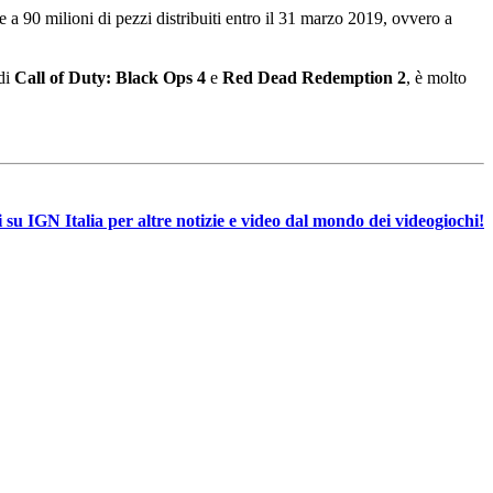
 a 90 milioni di pezzi distribuiti entro il 31 marzo 2019, ovvero a
 di
Call of Duty: Black Ops 4
e
Red Dead Redemption 2
, è molto
 su IGN Italia per altre notizie e video dal mondo dei videogiochi!