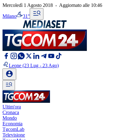
Mercoledì 1 Agosto 2018
-
Aggiornato alle
10:46
Milano
31°
Leone
(23 Lug - 23 Ago)
Ultim'ora
Cronaca
Mondo
Economia
TgcomLab
Televisione