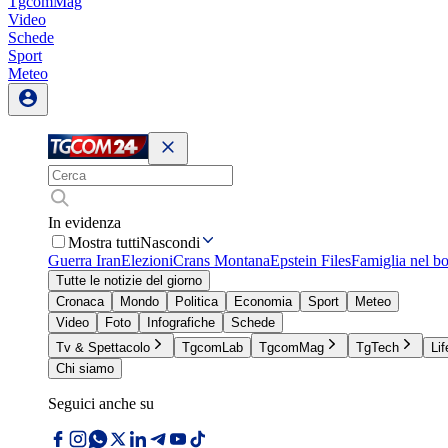
TgcomMag
Video
Schede
Sport
Meteo
In evidenza
Mostra tutti
Nascondi
Guerra Iran
Elezioni
Crans Montana
Epstein Files
Famiglia nel b
Tutte le notizie del giorno
Cronaca
Mondo
Politica
Economia
Sport
Meteo
Video
Foto
Infografiche
Schede
Tv & Spettacolo
TgcomLab
TgcomMag
TgTech
Lif
Chi siamo
Seguici anche su