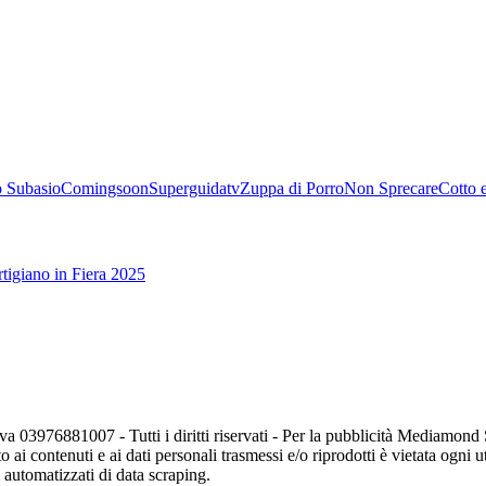
 Subasio
Comingsoon
Superguidatv
Zuppa di Porro
Non Sprecare
Cotto 
tigiano in Fiera 2025
va 03976881007 - Tutti i diritti riservati - Per la pubblicità Mediamon
o ai contenuti e ai dati personali trasmessi e/o riprodotti è vietata ogni 
zi automatizzati di data scraping.