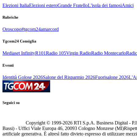
Elezioni Italia
Elezioni estero
Grande Fratello
L'isola dei famosi
Amici
Rubriche
Oroscopo
#tgcom24amarcord
Tgcom24 Consiglia
Mediaset Infinity
R101
Radio 105
Virgin Radio
Radio Montecarlo
Radio
Eventi
Identità Golose 2026
Salone del Risparmio 2026
Fuorisalone 2026
L'Ar
Seguici su
Copyright © 1999-
2026
RTI S.p.A. Business Digital - P.I
Bassi) - Uffici Viale Europa 46, 20093 Cologno Monzese (MI)
Rispett
artificiale generativa. È altresì fatto divieto espresso di utilizzare mez