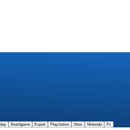
play
Boardgame
Esport
Playstation
Xbox
Nintendo
Pc