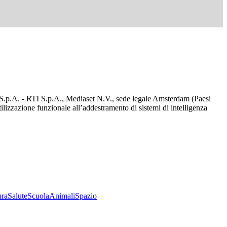
d S.p.A. - RTI S.p.A., Mediaset N.V., sede legale Amsterdam (Paesi
utilizzazione funzionale all’addestramento di sistemi di intelligenza
ura
Salute
Scuola
Animali
Spazio