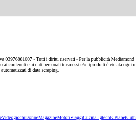
va 03976881007 - Tutti i diritti riservati - Per la pubblicità Mediamon
o ai contenuti e ai dati personali trasmessi e/o riprodotti è vietata ogni 
zi automatizzati di data scraping.
e
Videogiochi
Donne
Magazine
Motori
Viaggi
Cucina
Tgtech
E-Planet
Cult