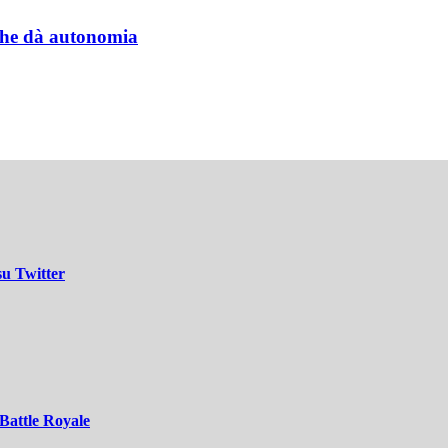
a che dà autonomia
su Twitter
 Battle Royale