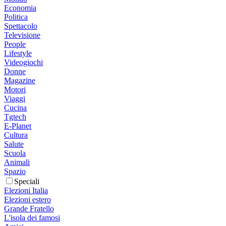
Economia
Politica
Spettacolo
Televisione
People
Lifestyle
Videogiochi
Donne
Magazine
Motori
Viaggi
Cucina
Tgtech
E-Planet
Cultura
Salute
Scuola
Animali
Spazio
Speciali
Elezioni Italia
Elezioni estero
Grande Fratello
L'isola dei famosi