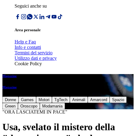
Seguici anche su
Area personale
Help e Faq
Info e contatti
Termini del servizio
Utilizzo dati e privacy
Cookie Policy
Magazine
Magazine
Donne
Games
Motori
TgTech
Animali
Amarcord
Spazio
Green
Oroscopo
Modamania
"ORA LASCIATEMI IN PACE"
Usa, svelato il mistero della