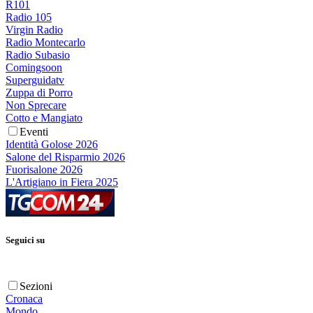
R101
Radio 105
Virgin Radio
Radio Montecarlo
Radio Subasio
Comingsoon
Superguidatv
Zuppa di Porro
Non Sprecare
Cotto e Mangiato
Eventi
Identità Golose 2026
Salone del Risparmio 2026
Fuorisalone 2026
L'Artigiano in Fiera 2025
Seguici su
Sezioni
Cronaca
Mondo