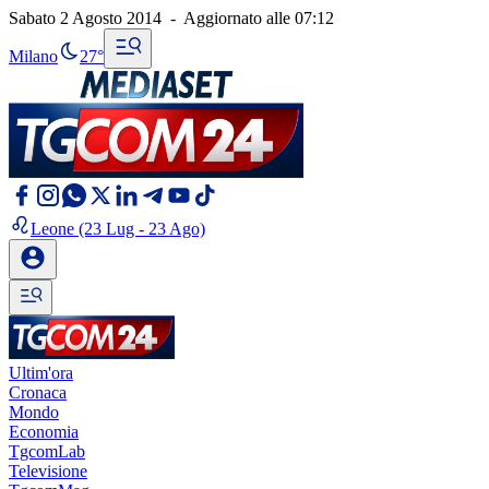
Sabato 2 Agosto 2014
-
Aggiornato alle
07:12
Milano
27°
Leone
(23 Lug - 23 Ago)
Ultim'ora
Cronaca
Mondo
Economia
TgcomLab
Televisione