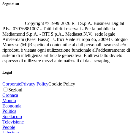
Seguici su
Copyright © 1999-
2026
RTI S.p.A. Business Digital -
P.Iva 03976881007 - Tutti i diritti riservati - Per la pubblicità
Mediamond S.p.A. - RTI S.p.A., Mediaset N.V., sede legale
Amsterdam (Paesi Bassi) - Uffici Viale Europa 46, 20093 Cologno
Monzese (MI)
Rispetto ai contenuti e ai dati personali trasmessi e/o
riprodotti è vietata ogni utilizzazione funzionale all’addestramento di
sistemi di intelligenza artificiale generativa. È altresì fatto divieto
espresso di utilizzare mezzi automatizzati di data scraping.
Legal
Corporate
Privacy Policy
Cookie Policy
Sezioni
Cronaca
Mondo
Economia
Politica
Spettacolo
Televisione
People
Lifestyle