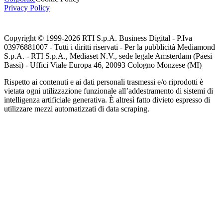
Privacy Policy
Copyright © 1999-
2026
RTI S.p.A. Business Digital - P.Iva
03976881007 - Tutti i diritti riservati - Per la pubblicità Mediamond
S.p.A. - RTI S.p.A., Mediaset N.V., sede legale Amsterdam (Paesi
Bassi) - Uffici Viale Europa 46, 20093 Cologno Monzese (MI)
Rispetto ai contenuti e ai dati personali trasmessi e/o riprodotti è
vietata ogni utilizzazione funzionale all’addestramento di sistemi di
intelligenza artificiale generativa. È altresì fatto divieto espresso di
utilizzare mezzi automatizzati di data scraping.