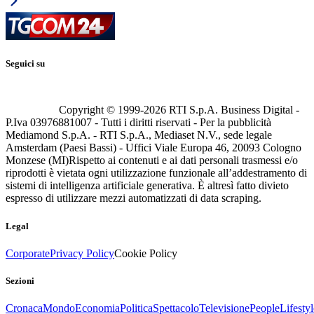
Seguici su
Copyright © 1999-
2026
RTI S.p.A. Business Digital -
P.Iva 03976881007 - Tutti i diritti riservati - Per la pubblicità
Mediamond S.p.A. - RTI S.p.A., Mediaset N.V., sede legale
Amsterdam (Paesi Bassi) - Uffici Viale Europa 46, 20093 Cologno
Monzese (MI)
Rispetto ai contenuti e ai dati personali trasmessi e/o
riprodotti è vietata ogni utilizzazione funzionale all’addestramento di
sistemi di intelligenza artificiale generativa. È altresì fatto divieto
espresso di utilizzare mezzi automatizzati di data scraping.
Legal
Corporate
Privacy Policy
Cookie Policy
Sezioni
Cronaca
Mondo
Economia
Politica
Spettacolo
Televisione
People
Lifestyl