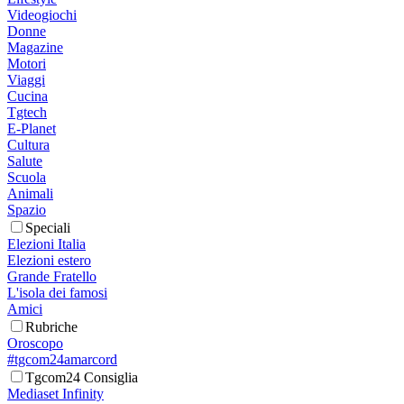
Videogiochi
Donne
Magazine
Motori
Viaggi
Cucina
Tgtech
E-Planet
Cultura
Salute
Scuola
Animali
Spazio
Speciali
Elezioni Italia
Elezioni estero
Grande Fratello
L'isola dei famosi
Amici
Rubriche
Oroscopo
#tgcom24amarcord
Tgcom24 Consiglia
Mediaset Infinity