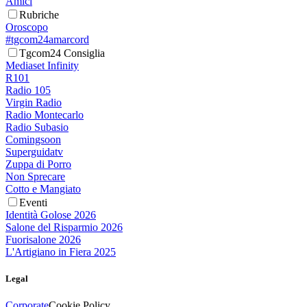
Amici
Rubriche
Oroscopo
#tgcom24amarcord
Tgcom24 Consiglia
Mediaset Infinity
R101
Radio 105
Virgin Radio
Radio Montecarlo
Radio Subasio
Comingsoon
Superguidatv
Zuppa di Porro
Non Sprecare
Cotto e Mangiato
Eventi
Identità Golose 2026
Salone del Risparmio 2026
Fuorisalone 2026
L'Artigiano in Fiera 2025
Legal
Corporate
Cookie Policy