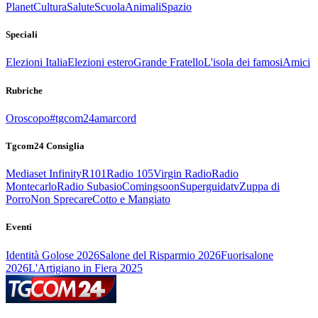
Planet
Cultura
Salute
Scuola
Animali
Spazio
Speciali
Elezioni Italia
Elezioni estero
Grande Fratello
L'isola dei famosi
Amici
Rubriche
Oroscopo
#tgcom24amarcord
Tgcom24 Consiglia
Mediaset Infinity
R101
Radio 105
Virgin Radio
Radio
Montecarlo
Radio Subasio
Comingsoon
Superguidatv
Zuppa di
Porro
Non Sprecare
Cotto e Mangiato
Eventi
Identità Golose 2026
Salone del Risparmio 2026
Fuorisalone
2026
L'Artigiano in Fiera 2025