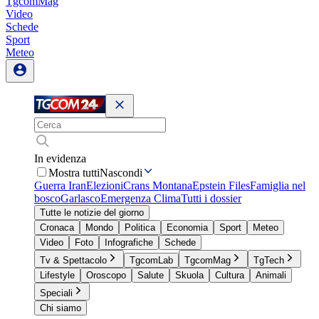
TgcomMag
Video
Schede
Sport
Meteo
In evidenza
Mostra tutti
Nascondi
Guerra Iran
Elezioni
Crans Montana
Epstein Files
Famiglia nel
bosco
Garlasco
Emergenza Clima
Tutti i dossier
Tutte le notizie del giorno
Cronaca
Mondo
Politica
Economia
Sport
Meteo
Video
Foto
Infografiche
Schede
Tv & Spettacolo
TgcomLab
TgcomMag
TgTech
Lifestyle
Oroscopo
Salute
Skuola
Cultura
Animali
Speciali
Chi siamo