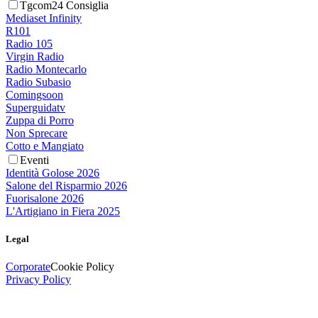
Tgcom24 Consiglia
Mediaset Infinity
R101
Radio 105
Virgin Radio
Radio Montecarlo
Radio Subasio
Comingsoon
Superguidatv
Zuppa di Porro
Non Sprecare
Cotto e Mangiato
Eventi
Identità Golose 2026
Salone del Risparmio 2026
Fuorisalone 2026
L'Artigiano in Fiera 2025
Legal
Corporate
Cookie Policy
Privacy Policy