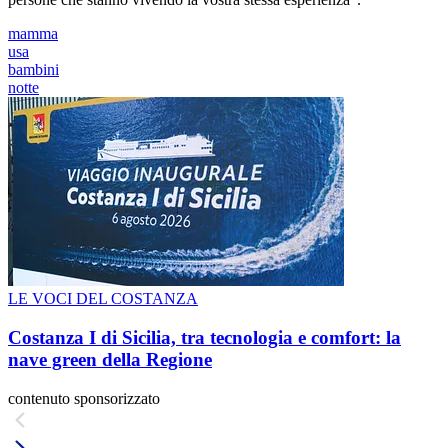
mamma
usa
bambini
notte
LE VOCI DEL COSTANZA
Costanza I di Sicilia, tra tecnologia e comfort: la
nave green della Regione
contenuto sponsorizzato