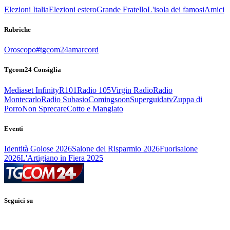
Elezioni Italia
Elezioni estero
Grande Fratello
L'isola dei famosi
Amici
Rubriche
Oroscopo
#tgcom24amarcord
Tgcom24 Consiglia
Mediaset Infinity
R101
Radio 105
Virgin Radio
Radio
Montecarlo
Radio Subasio
Comingsoon
Superguidatv
Zuppa di
Porro
Non Sprecare
Cotto e Mangiato
Eventi
Identità Golose 2026
Salone del Risparmio 2026
Fuorisalone
2026
L'Artigiano in Fiera 2025
Seguici su