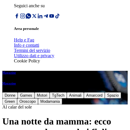
Seguici anche su
Area personale
Help e Faq
Info e contatti
Termini del servizio
Utilizzo dati e privacy
Cookie Policy
Magazine
Magazine
Donne
Games
Motori
TgTech
Animali
Amarcord
Spazio
Green
Oroscopo
Modamania
Al calar del sole
Una notte da mamma: ecco