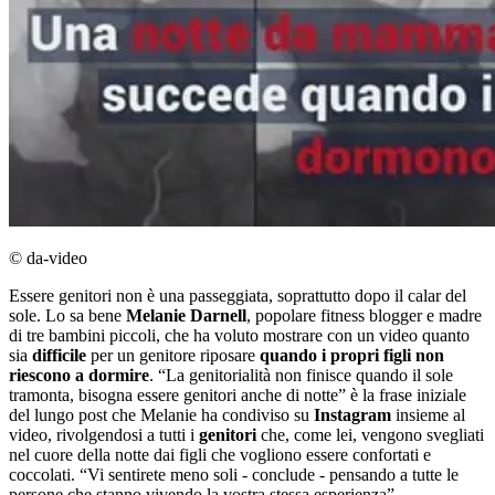
© da-video
Essere genitori non è una passeggiata, soprattutto dopo il calar del
sole. Lo sa bene
Melanie Darnell
, popolare fitness blogger e madre
di tre bambini piccoli, che ha voluto mostrare con un video quanto
sia
difficile
per un genitore riposare
quando i propri figli non
riescono a dormire
. “La genitorialità non finisce quando il sole
tramonta, bisogna essere genitori anche di notte” è la frase iniziale
del lungo post che Melanie ha condiviso su
Instagram
insieme al
video, rivolgendosi a tutti i
genitori
che, come lei, vengono svegliati
nel cuore della notte dai figli che vogliono essere confortati e
coccolati. “Vi sentirete meno soli - conclude - pensando a tutte le
persone che stanno vivendo la vostra stessa esperienza”.