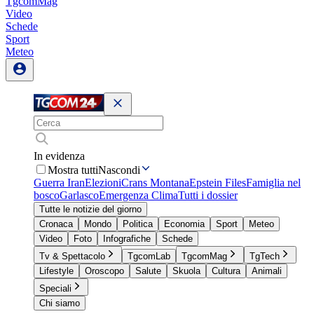
TgcomMag
Video
Schede
Sport
Meteo
In evidenza
Mostra tutti
Nascondi
Guerra Iran
Elezioni
Crans Montana
Epstein Files
Famiglia nel
bosco
Garlasco
Emergenza Clima
Tutti i dossier
Tutte le notizie del giorno
Cronaca
Mondo
Politica
Economia
Sport
Meteo
Video
Foto
Infografiche
Schede
Tv & Spettacolo
TgcomLab
TgcomMag
TgTech
Lifestyle
Oroscopo
Salute
Skuola
Cultura
Animali
Speciali
Chi siamo