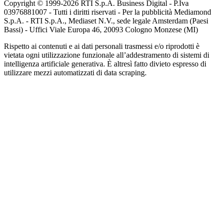
Copyright © 1999-
2026
RTI S.p.A. Business Digital - P.Iva
03976881007 - Tutti i diritti riservati - Per la pubblicità Mediamond
S.p.A. - RTI S.p.A., Mediaset N.V., sede legale Amsterdam (Paesi
Bassi) - Uffici Viale Europa 46, 20093 Cologno Monzese (MI)
Rispetto ai contenuti e ai dati personali trasmessi e/o riprodotti è
vietata ogni utilizzazione funzionale all’addestramento di sistemi di
intelligenza artificiale generativa. È altresì fatto divieto espresso di
utilizzare mezzi automatizzati di data scraping.