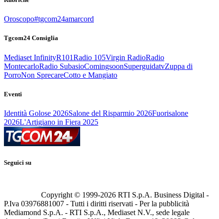
Oroscopo
#tgcom24amarcord
Tgcom24 Consiglia
Mediaset Infinity
R101
Radio 105
Virgin Radio
Radio
Montecarlo
Radio Subasio
Comingsoon
Superguidatv
Zuppa di
Porro
Non Sprecare
Cotto e Mangiato
Eventi
Identità Golose 2026
Salone del Risparmio 2026
Fuorisalone
2026
L'Artigiano in Fiera 2025
Seguici su
Copyright © 1999-
2026
RTI S.p.A. Business Digital -
P.Iva 03976881007 - Tutti i diritti riservati - Per la pubblicità
Mediamond S.p.A. - RTI S.p.A., Mediaset N.V., sede legale