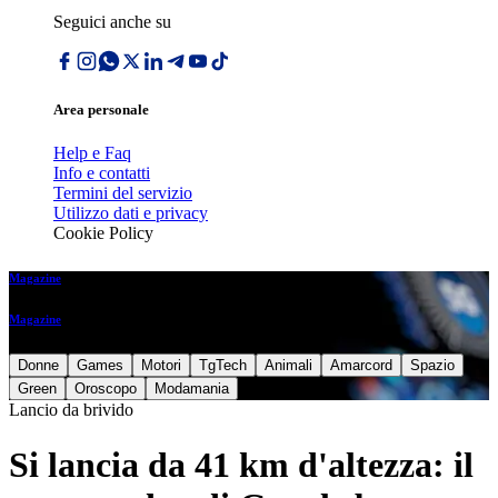
Seguici anche su
Area personale
Help e Faq
Info e contatti
Termini del servizio
Utilizzo dati e privacy
Cookie Policy
Magazine
Magazine
Donne
Games
Motori
TgTech
Animali
Amarcord
Spazio
Green
Oroscopo
Modamania
Lancio da brivido
Si lancia da 41 km d'altezza: il