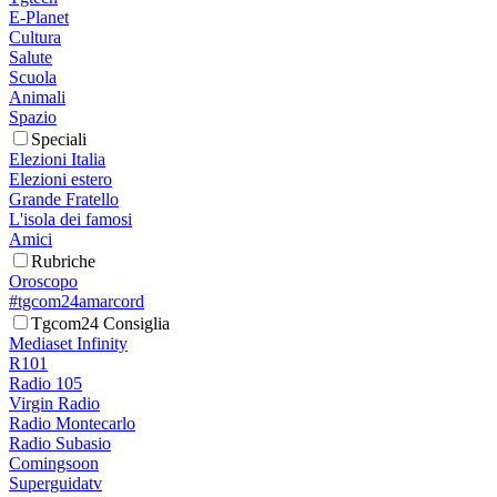
E-Planet
Cultura
Salute
Scuola
Animali
Spazio
Speciali
Elezioni Italia
Elezioni estero
Grande Fratello
L'isola dei famosi
Amici
Rubriche
Oroscopo
#tgcom24amarcord
Tgcom24 Consiglia
Mediaset Infinity
R101
Radio 105
Virgin Radio
Radio Montecarlo
Radio Subasio
Comingsoon
Superguidatv