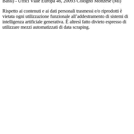
Bassi) - Uffici Viale Europa 46, 20093 Cologno Monzese (MI)
Rispetto ai contenuti e ai dati personali trasmessi e/o riprodotti è
vietata ogni utilizzazione funzionale all’addestramento di sistemi di
intelligenza artificiale generativa. È altresì fatto divieto espresso di
utilizzare mezzi automatizzati di data scraping.