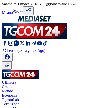
Sabato 25 Ottobre 2014
-
Aggiornato alle
13:24
Milano
34°
Leone
(23 Lug - 23 Ago)
Ultim'ora
Cronaca
Mondo
Economia
TgcomLab
Televisione