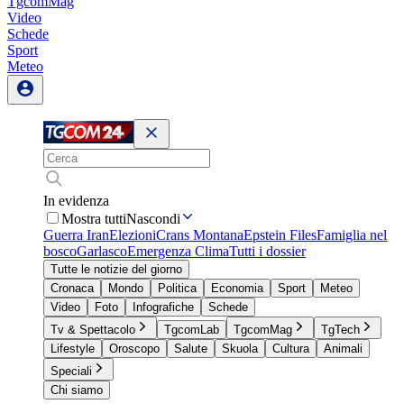
TgcomMag
Video
Schede
Sport
Meteo
In evidenza
Mostra tutti
Nascondi
Guerra Iran
Elezioni
Crans Montana
Epstein Files
Famiglia nel
bosco
Garlasco
Emergenza Clima
Tutti i dossier
Tutte le notizie del giorno
Cronaca
Mondo
Politica
Economia
Sport
Meteo
Video
Foto
Infografiche
Schede
Tv & Spettacolo
TgcomLab
TgcomMag
TgTech
Lifestyle
Oroscopo
Salute
Skuola
Cultura
Animali
Speciali
Chi siamo