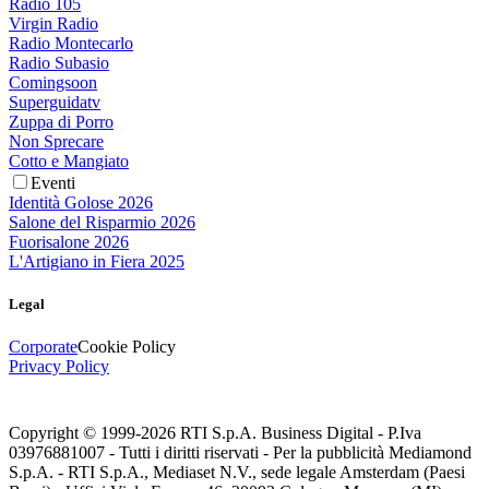
Radio 105
Virgin Radio
Radio Montecarlo
Radio Subasio
Comingsoon
Superguidatv
Zuppa di Porro
Non Sprecare
Cotto e Mangiato
Eventi
Identità Golose 2026
Salone del Risparmio 2026
Fuorisalone 2026
L'Artigiano in Fiera 2025
Legal
Corporate
Cookie Policy
Privacy Policy
Copyright © 1999-
2026
RTI S.p.A. Business Digital - P.Iva
03976881007 - Tutti i diritti riservati - Per la pubblicità Mediamond
S.p.A. - RTI S.p.A., Mediaset N.V., sede legale Amsterdam (Paesi