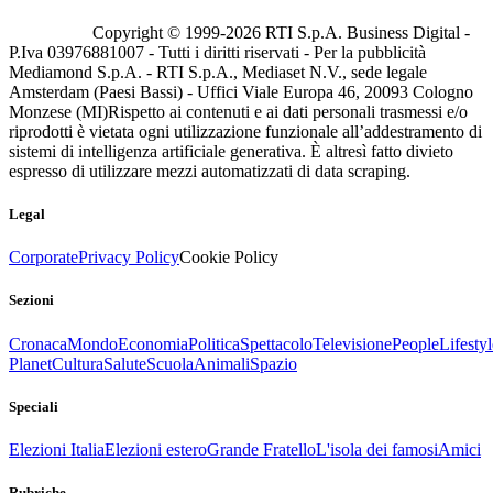
Copyright © 1999-
2026
RTI S.p.A. Business Digital -
P.Iva 03976881007 - Tutti i diritti riservati - Per la pubblicità
Mediamond S.p.A. - RTI S.p.A., Mediaset N.V., sede legale
Amsterdam (Paesi Bassi) - Uffici Viale Europa 46, 20093 Cologno
Monzese (MI)
Rispetto ai contenuti e ai dati personali trasmessi e/o
riprodotti è vietata ogni utilizzazione funzionale all’addestramento di
sistemi di intelligenza artificiale generativa. È altresì fatto divieto
espresso di utilizzare mezzi automatizzati di data scraping.
Legal
Corporate
Privacy Policy
Cookie Policy
Sezioni
Cronaca
Mondo
Economia
Politica
Spettacolo
Televisione
People
Lifestyl
Planet
Cultura
Salute
Scuola
Animali
Spazio
Speciali
Elezioni Italia
Elezioni estero
Grande Fratello
L'isola dei famosi
Amici
Rubriche