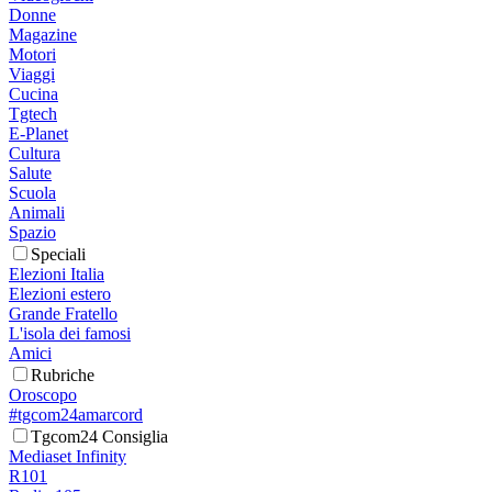
Donne
Magazine
Motori
Viaggi
Cucina
Tgtech
E-Planet
Cultura
Salute
Scuola
Animali
Spazio
Speciali
Elezioni Italia
Elezioni estero
Grande Fratello
L'isola dei famosi
Amici
Rubriche
Oroscopo
#tgcom24amarcord
Tgcom24 Consiglia
Mediaset Infinity
R101