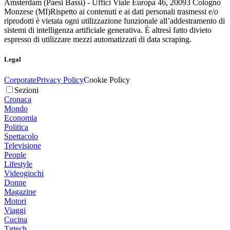
Amsterdam (Paesi Bassi) - Uffici Viale Europa 46, 20093 Cologno
Monzese (MI)
Rispetto ai contenuti e ai dati personali trasmessi e/o
riprodotti è vietata ogni utilizzazione funzionale all’addestramento di
sistemi di intelligenza artificiale generativa. È altresì fatto divieto
espresso di utilizzare mezzi automatizzati di data scraping.
Legal
Corporate
Privacy Policy
Cookie Policy
Sezioni
Cronaca
Mondo
Economia
Politica
Spettacolo
Televisione
People
Lifestyle
Videogiochi
Donne
Magazine
Motori
Viaggi
Cucina
Tgtech