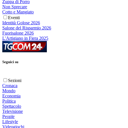
Zuppa di Porro
Non Sprecare
Cotto e Mangiato
Eventi
Identità Golose 2026
Salone del Risparmio 2026
Fuorisalone 2026
L'Artigiano in Fiera 2025
Seguici su
Sezioni
Cronaca
Mondo
Economia
Politica
Spettacolo
Televisione
People
Lifestyle
Videogiochi