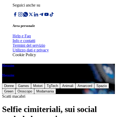
Seguici anche su
Area personale
Help e Faq
Info e contatti
Termini del servizio
Utilizzo dati e privacy
Cookie Policy
Magazine
Magazine
Donne
Games
Motori
TgTech
Animali
Amarcord
Spazio
Green
Oroscopo
Modamania
Scatti macabri
Selfie cimiteriali, sui social