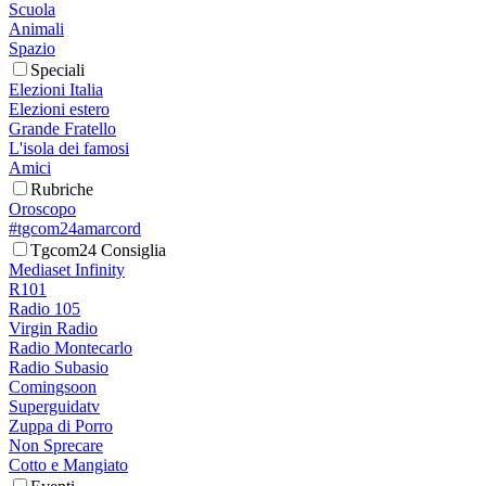
Scuola
Animali
Spazio
Speciali
Elezioni Italia
Elezioni estero
Grande Fratello
L'isola dei famosi
Amici
Rubriche
Oroscopo
#tgcom24amarcord
Tgcom24 Consiglia
Mediaset Infinity
R101
Radio 105
Virgin Radio
Radio Montecarlo
Radio Subasio
Comingsoon
Superguidatv
Zuppa di Porro
Non Sprecare
Cotto e Mangiato