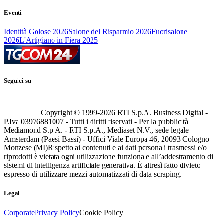
Eventi
Identità Golose 2026
Salone del Risparmio 2026
Fuorisalone
2026
L'Artigiano in Fiera 2025
Seguici su
Copyright © 1999-
2026
RTI S.p.A. Business Digital -
P.Iva 03976881007 - Tutti i diritti riservati - Per la pubblicità
Mediamond S.p.A. - RTI S.p.A., Mediaset N.V., sede legale
Amsterdam (Paesi Bassi) - Uffici Viale Europa 46, 20093 Cologno
Monzese (MI)
Rispetto ai contenuti e ai dati personali trasmessi e/o
riprodotti è vietata ogni utilizzazione funzionale all’addestramento di
sistemi di intelligenza artificiale generativa. È altresì fatto divieto
espresso di utilizzare mezzi automatizzati di data scraping.
Legal
Corporate
Privacy Policy
Cookie Policy