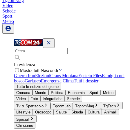
TgcomMag
Video
Schede
Sport
Meteo
In evidenza
Mostra tutti
Nascondi
Guerra Iran
Elezioni
Crans Montana
Epstein Files
Famiglia nel
bosco
Garlasco
Emergenza Clima
Tutti i dossier
Tutte le notizie del giorno
Cronaca
Mondo
Politica
Economia
Sport
Meteo
Video
Foto
Infografiche
Schede
Tv & Spettacolo
TgcomLab
TgcomMag
TgTech
Lifestyle
Oroscopo
Salute
Skuola
Cultura
Animali
Speciali
Chi siamo