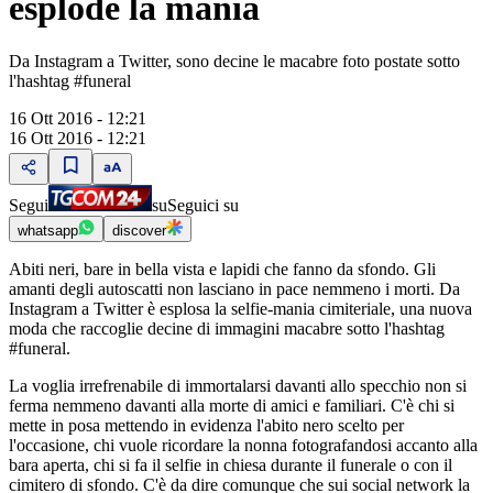
esplode la mania
Da Instagram a Twitter, sono decine le macabre foto postate sotto
l'hashtag #funeral
16 Ott 2016 - 12:21
16 Ott 2016 - 12:21
Segui
su
Seguici su
whatsapp
discover
Abiti neri, bare in bella vista e lapidi che fanno da sfondo. Gli
amanti degli autoscatti non lasciano in pace nemmeno i morti. Da
Instagram a Twitter è esplosa la selfie-mania cimiteriale, una nuova
moda che raccoglie decine di immagini macabre sotto l'hashtag
#funeral.
La voglia irrefrenabile di immortalarsi davanti allo specchio non si
ferma nemmeno davanti alla morte di amici e familiari. C'è chi si
mette in posa mettendo in evidenza l'abito nero scelto per
l'occasione, chi vuole ricordare la nonna fotografandosi accanto alla
bara aperta, chi si fa il selfie in chiesa durante il funerale o con il
cimitero di sfondo. C'è da dire comunque che sui social network la