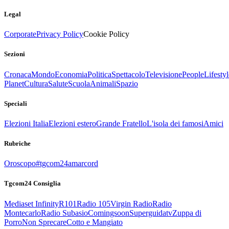
Legal
Corporate
Privacy Policy
Cookie Policy
Sezioni
Cronaca
Mondo
Economia
Politica
Spettacolo
Televisione
People
Lifestyl
Planet
Cultura
Salute
Scuola
Animali
Spazio
Speciali
Elezioni Italia
Elezioni estero
Grande Fratello
L'isola dei famosi
Amici
Rubriche
Oroscopo
#tgcom24amarcord
Tgcom24 Consiglia
Mediaset Infinity
R101
Radio 105
Virgin Radio
Radio
Montecarlo
Radio Subasio
Comingsoon
Superguidatv
Zuppa di
Porro
Non Sprecare
Cotto e Mangiato