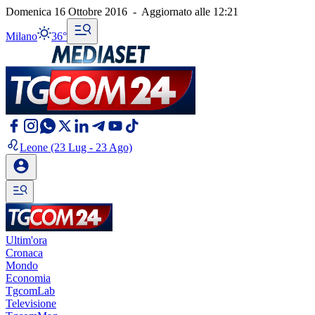
Domenica 16 Ottobre 2016
-
Aggiornato alle
12:21
Milano
36°
Leone
(23 Lug - 23 Ago)
Ultim'ora
Cronaca
Mondo
Economia
TgcomLab
Televisione