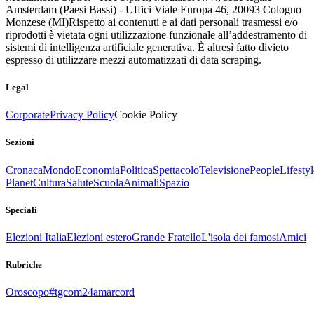
Amsterdam (Paesi Bassi) - Uffici Viale Europa 46, 20093 Cologno
Monzese (MI)
Rispetto ai contenuti e ai dati personali trasmessi e/o
riprodotti è vietata ogni utilizzazione funzionale all’addestramento di
sistemi di intelligenza artificiale generativa. È altresì fatto divieto
espresso di utilizzare mezzi automatizzati di data scraping.
Legal
Corporate
Privacy Policy
Cookie Policy
Sezioni
Cronaca
Mondo
Economia
Politica
Spettacolo
Televisione
People
Lifestyl
Planet
Cultura
Salute
Scuola
Animali
Spazio
Speciali
Elezioni Italia
Elezioni estero
Grande Fratello
L'isola dei famosi
Amici
Rubriche
Oroscopo
#tgcom24amarcord