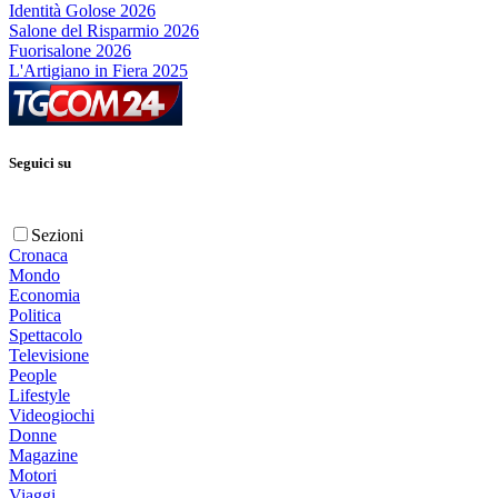
Identità Golose 2026
Salone del Risparmio 2026
Fuorisalone 2026
L'Artigiano in Fiera 2025
Seguici su
Sezioni
Cronaca
Mondo
Economia
Politica
Spettacolo
Televisione
People
Lifestyle
Videogiochi
Donne
Magazine
Motori
Viaggi