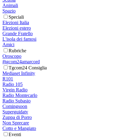
Animali
Spazio
Speciali
Elezioni Italia
Elezioni estero
Grande Fratello
L'isola dei famosi
Amici
Rubriche
Oroscopo
#tgcom24amarcord
Tgcom24 Consiglia
Mediaset Infinity
R101
Radio 105
Virgin Radio
Radio Montecarlo
Radio Subasio
Comingsoon
Superguidatv
Zuppa di Porro
Non Sprecare
Cotto e Mangiato
Eventi