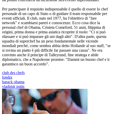
Per partecipare il requisito indispensabile è quello di essere lo chef
personale di un capo di Stato o di guidare il team responsabile per
eventi ufficiali. Il club, nato nel 1977, ha l'obiettivo di "fare
network" e scambiarsi pareri e conoscenze. Ecco cosa dice la
personal chef di Obama, Cristeta Comeford, 51 anni, filippina di
origini, prima donna e prima asiatica ricoprire il ruolo: "Ci si può
rilassare e si può imparare gli uni dagli altri". D'altra parte, questa
squadra di superchef ha un peso fondamentale nelle vicende
mondiali perché, come sembra abbia detto Hollande al suo staff, "se
si rovina un piatto è più difficile far passare una causa". Ne era
convinto anche il principe di Talleyrand, fine stratega e abile
diplomatico, che a Napoleone promise: "Dammi un buono chef e ti
garantisco un buon accordo".
club des chefs
londra
barack obama
vladimir putin