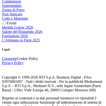
Comingsoon
Superguidatv
Zuppa di Porro
Non Sprecare
Cotto e Mangiato
Eventi
Identità Golose 2026
Salone del Risparmio 2026
Fuorisalone 2026
L'Artigiano in Fiera 2025
Legal
Corporate
Cookie Policy
Privacy Policy
Copyright © 1999-
2026
RTI S.p.A. Business Digital - P.Iva
03976881007 - Tutti i diritti riservati - Per la pubblicità Mediamond
S.p.A. - RTI S.p.A., Mediaset N.V., sede legale Amsterdam (Paesi
Bassi) - Uffici Viale Europa 46, 20093 Cologno Monzese (MI)
Rispetto ai contenuti e ai dati personali trasmessi e/o riprodotti è
vietata ogni utilizzazione funzionale all’addestramento di sistemi di