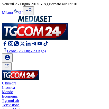
Venerdì 25 Luglio 2014
-
Aggiornato alle
09:10
Milano
31°
Leone
(23 Lug - 23 Ago)
Ultim'ora
Cronaca
Mondo
Economia
TgcomLab
Televisione