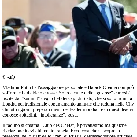
© -afp
Vladimir Putin ha l'assaggiatore personale e Barack Obama non può
soffrire le barbabietole rosse. Sono alcune delle "gustose" curiosità
uscite dal "summit" degli chef dei capi di Stato, che si sono riuniti a
Londra nel tradizionale appuntamento annuale che raduna nella City
chi tutti i giorni prepara i menu dei leader mondiali e di questi leader
conosce abitudini, "intolleranze", gusti.
Il raduno si chiama "Club des Chefs", è privatissimo ma qualche
rivelazione inevitabilmente trapela. Ecco così che si scopre la
presenza, nello staff dello "zar" di Russia, dell'assaggiatore ufficiale.