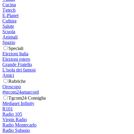
Cucina
Tgtech
E-Planet
Cultura
Salute
Scuola
Animali
Spazio
Speciali
Elezioni Italia
Elezioni estero
Grande Fratello
L'isola dei famosi
Amici
Rubriche
Oroscopo
#tgcom24amarcord
Tgcom24 Consiglia
Mediaset Infinity
R101
Radio 105
Virgin Radio
Radio Montecarlo
Radio Subasio