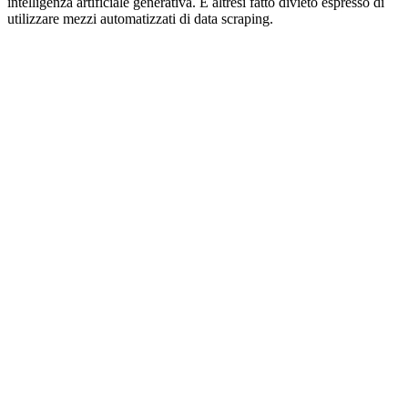
intelligenza artificiale generativa. È altresì fatto divieto espresso di
utilizzare mezzi automatizzati di data scraping.