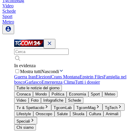
TgcomMag
Video
Schede
Sport
Meteo
In evidenza
Mostra tutti
Nascondi
Guerra Iran
Elezioni
Crans Montana
Epstein Files
Famiglia nel
bosco
Garlasco
Emergenza Clima
Tutti i dossier
Tutte le notizie del giorno
Cronaca
Mondo
Politica
Economia
Sport
Meteo
Video
Foto
Infografiche
Schede
Tv & Spettacolo
TgcomLab
TgcomMag
TgTech
Lifestyle
Oroscopo
Salute
Skuola
Cultura
Animali
Speciali
Chi siamo