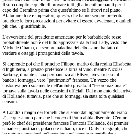
Il suo compito è quello di provare tutti gli alimenti preparati per il
capo del Cremlino prima che quest'ultimo se li ritrovi nel piatto.
Abitudine di re e imperatori, questa, che hanno sempre preferito
prendere le loro precauzioni per evitare di essere avvelenati, e quindi
più che... giustificabile.
L'avversione del presidente americano per le barbabietole rosse
probabilmente non è del tutto apprezzata dalla first Lady, visto che
Michelle Obama, da sempre paladina del cibo sano, ha fatto di
verdure e ortaggi i protagonisti della tavola.
Si apprende poi che il principe Filippo, marito della regina Elisabetta
d'Inghilterra, a pranzo preferisce la birra al vino, mentre Nicolas
Sarkozy, durante la sua permanenza all'Eliseo, aveva messo al
bando i formaggi, vero "patrimonio" francese. Un vezzo che
custodiva però solamente nell'ambito privato: il "tesoro nazionale"
tornava sulla tavola nelle occasioni ufficiali. Dal momento dell'arrivo
di Hollande, tuttavia, pare che ai formaggi sia stata tolta qualsiasi
censura.
A Londra i maghi dei fornelli che si sono dati appuntamento erano
21, e quest'anno pare che il cuoco di Putin abbia disertato. C'erano
però lo chef del presidente francese Francois Hollande, dei premier
canadese, austriaco, polacco e italiano, dice il Daily Telegraph, che
ha potuto concedersi un'incursione nell'evento superblindato.