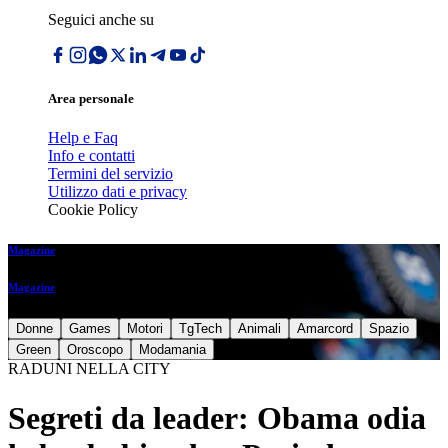
Seguici anche su
Area personale
Help e Faq
Info e contatti
Termini del servizio
Utilizzo dati e privacy
Cookie Policy
Magazine
Magazine
Donne
Games
Motori
TgTech
Animali
Amarcord
Spazio
Green
Oroscopo
Modamania
RADUNI NELLA CITY
Segreti da leader: Obama odia