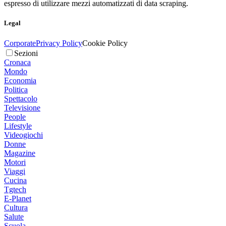
espresso di utilizzare mezzi automatizzati di data scraping.
Legal
Corporate
Privacy Policy
Cookie Policy
Sezioni
Cronaca
Mondo
Economia
Politica
Spettacolo
Televisione
People
Lifestyle
Videogiochi
Donne
Magazine
Motori
Viaggi
Cucina
Tgtech
E-Planet
Cultura
Salute
Scuola