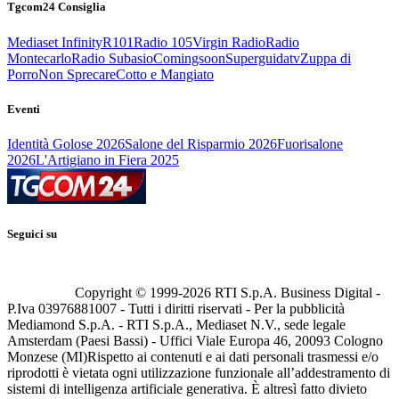
Tgcom24 Consiglia
Mediaset Infinity
R101
Radio 105
Virgin Radio
Radio
Montecarlo
Radio Subasio
Comingsoon
Superguidatv
Zuppa di
Porro
Non Sprecare
Cotto e Mangiato
Eventi
Identità Golose 2026
Salone del Risparmio 2026
Fuorisalone
2026
L'Artigiano in Fiera 2025
Seguici su
Copyright © 1999-
2026
RTI S.p.A. Business Digital -
P.Iva 03976881007 - Tutti i diritti riservati - Per la pubblicità
Mediamond S.p.A. - RTI S.p.A., Mediaset N.V., sede legale
Amsterdam (Paesi Bassi) - Uffici Viale Europa 46, 20093 Cologno
Monzese (MI)
Rispetto ai contenuti e ai dati personali trasmessi e/o
riprodotti è vietata ogni utilizzazione funzionale all’addestramento di
sistemi di intelligenza artificiale generativa. È altresì fatto divieto