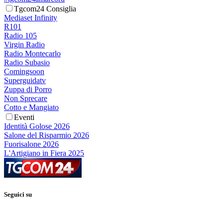
Tgcom24 Consiglia
Mediaset Infinity
R101
Radio 105
Virgin Radio
Radio Montecarlo
Radio Subasio
Comingsoon
Superguidatv
Zuppa di Porro
Non Sprecare
Cotto e Mangiato
Eventi
Identità Golose 2026
Salone del Risparmio 2026
Fuorisalone 2026
L'Artigiano in Fiera 2025
Seguici su