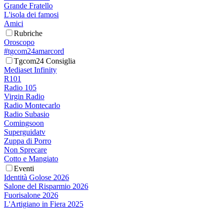
Grande Fratello
L'isola dei famosi
Amici
Rubriche
Oroscopo
#tgcom24amarcord
Tgcom24 Consiglia
Mediaset Infinity
R101
Radio 105
Virgin Radio
Radio Montecarlo
Radio Subasio
Comingsoon
Superguidatv
Zuppa di Porro
Non Sprecare
Cotto e Mangiato
Eventi
Identità Golose 2026
Salone del Risparmio 2026
Fuorisalone 2026
L'Artigiano in Fiera 2025