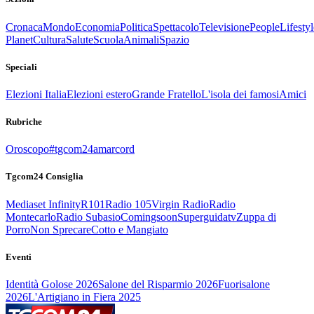
Cronaca
Mondo
Economia
Politica
Spettacolo
Televisione
People
Lifestyl
Planet
Cultura
Salute
Scuola
Animali
Spazio
Speciali
Elezioni Italia
Elezioni estero
Grande Fratello
L'isola dei famosi
Amici
Rubriche
Oroscopo
#tgcom24amarcord
Tgcom24 Consiglia
Mediaset Infinity
R101
Radio 105
Virgin Radio
Radio
Montecarlo
Radio Subasio
Comingsoon
Superguidatv
Zuppa di
Porro
Non Sprecare
Cotto e Mangiato
Eventi
Identità Golose 2026
Salone del Risparmio 2026
Fuorisalone
2026
L'Artigiano in Fiera 2025