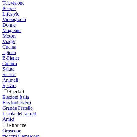
Televisione
People
Lifestyle
Videogiochi
Donne
Magazine
Motori
Viaggi
Cucina
Tgtech
E-Planet
Cultura
Salute
Scuola
Animali
Spazio
Speciali
Elezioni Italia
Elezioni estero
Grande Fratello
L'isola dei famosi
Amici
Rubriche
Oroscopo
#tgcom24amarcord