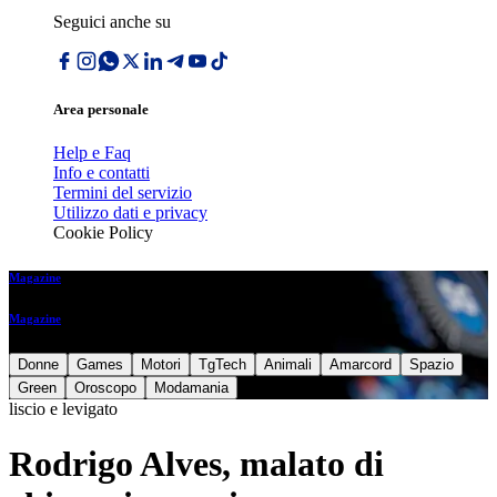
Seguici anche su
Area personale
Help e Faq
Info e contatti
Termini del servizio
Utilizzo dati e privacy
Cookie Policy
Magazine
Magazine
Donne
Games
Motori
TgTech
Animali
Amarcord
Spazio
Green
Oroscopo
Modamania
liscio e levigato
Rodrigo Alves, malato di