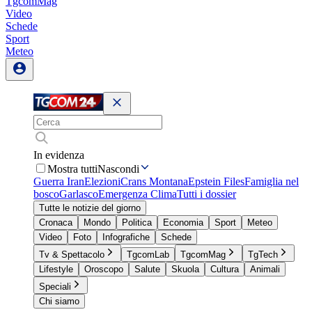
TgcomMag
Video
Schede
Sport
Meteo
In evidenza
Mostra tutti
Nascondi
Guerra Iran
Elezioni
Crans Montana
Epstein Files
Famiglia nel
bosco
Garlasco
Emergenza Clima
Tutti i dossier
Tutte le notizie del giorno
Cronaca
Mondo
Politica
Economia
Sport
Meteo
Video
Foto
Infografiche
Schede
Tv & Spettacolo
TgcomLab
TgcomMag
TgTech
Lifestyle
Oroscopo
Salute
Skuola
Cultura
Animali
Speciali
Chi siamo