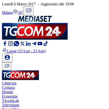
Lunedì 6 Marzo 2017
-
Aggiornato alle
19:08
Milano
26°
Leone
(23 Lug - 23 Ago)
Ultim'ora
Cronaca
Mondo
Economia
TgcomLab
Televisione