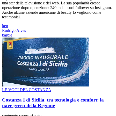
una star della televisione e del web. La sua popolarità cresce
operazione dopo operazione: 240 mila i suoi follower su Instagram.
Anche alcune aziende americane di beauty lo vogliono come
testimonial.
ken
Rodrigo Alves
barbie
LE VOCI DEL COSTANZA
Costanza I di Sicilia, tra tecnologia e comfort: la
nave green della Regione
contenuto sponsorizzato