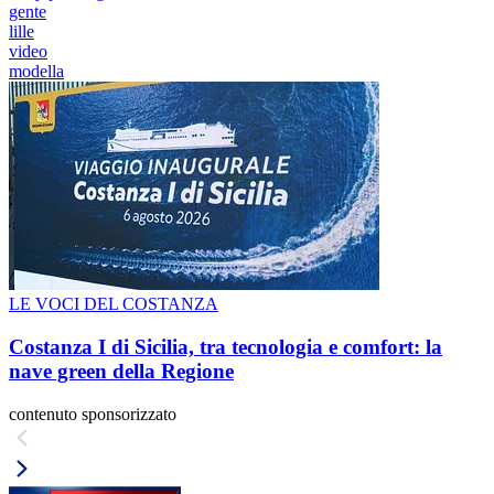
gente
lille
video
modella
LE VOCI DEL COSTANZA
Costanza I di Sicilia, tra tecnologia e comfort: la
nave green della Regione
contenuto sponsorizzato