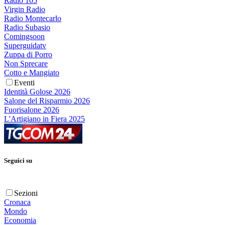
Radio 105
Virgin Radio
Radio Montecarlo
Radio Subasio
Comingsoon
Superguidatv
Zuppa di Porro
Non Sprecare
Cotto e Mangiato
Eventi
Identità Golose 2026
Salone del Risparmio 2026
Fuorisalone 2026
L'Artigiano in Fiera 2025
Seguici su
Sezioni
Cronaca
Mondo
Economia