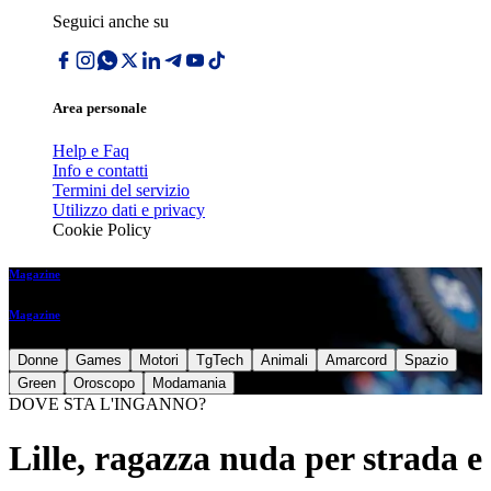
Seguici anche su
Area personale
Help e Faq
Info e contatti
Termini del servizio
Utilizzo dati e privacy
Cookie Policy
Magazine
Magazine
Donne
Games
Motori
TgTech
Animali
Amarcord
Spazio
Green
Oroscopo
Modamania
DOVE STA L'INGANNO?
Lille, ragazza nuda per strada e