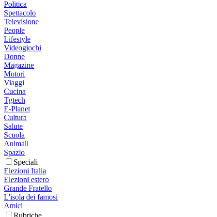
Politica
Spettacolo
Televisione
People
Lifestyle
Videogiochi
Donne
Magazine
Motori
Viaggi
Cucina
Tgtech
E-Planet
Cultura
Salute
Scuola
Animali
Spazio
Speciali
Elezioni Italia
Elezioni estero
Grande Fratello
L'isola dei famosi
Amici
Rubriche