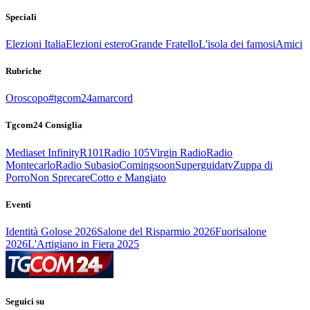
Speciali
Elezioni Italia
Elezioni estero
Grande Fratello
L'isola dei famosi
Amici
Rubriche
Oroscopo
#tgcom24amarcord
Tgcom24 Consiglia
Mediaset Infinity
R101
Radio 105
Virgin Radio
Radio
Montecarlo
Radio Subasio
Comingsoon
Superguidatv
Zuppa di
Porro
Non Sprecare
Cotto e Mangiato
Eventi
Identità Golose 2026
Salone del Risparmio 2026
Fuorisalone
2026
L'Artigiano in Fiera 2025
Seguici su