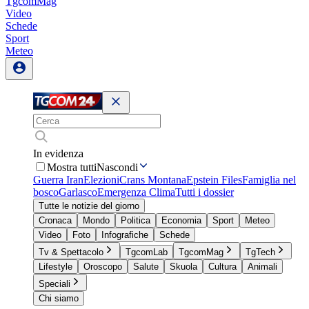
TgcomMag
Video
Schede
Sport
Meteo
In evidenza
Mostra tutti
Nascondi
Guerra Iran
Elezioni
Crans Montana
Epstein Files
Famiglia nel
bosco
Garlasco
Emergenza Clima
Tutti i dossier
Tutte le notizie del giorno
Cronaca
Mondo
Politica
Economia
Sport
Meteo
Video
Foto
Infografiche
Schede
Tv & Spettacolo
TgcomLab
TgcomMag
TgTech
Lifestyle
Oroscopo
Salute
Skuola
Cultura
Animali
Speciali
Chi siamo