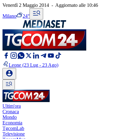
Venerdì 2 Maggio 2014
-
Aggiornato alle
10:46
Milano
24°
Leone
(23 Lug - 23 Ago)
Ultim'ora
Cronaca
Mondo
Economia
TgcomLab
Televisione