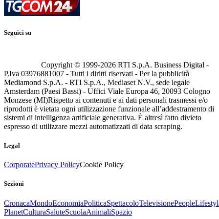
Seguici su
Copyright © 1999-
2026
RTI S.p.A. Business Digital -
P.Iva 03976881007 - Tutti i diritti riservati - Per la pubblicità
Mediamond S.p.A. - RTI S.p.A., Mediaset N.V., sede legale
Amsterdam (Paesi Bassi) - Uffici Viale Europa 46, 20093 Cologno
Monzese (MI)
Rispetto ai contenuti e ai dati personali trasmessi e/o
riprodotti è vietata ogni utilizzazione funzionale all’addestramento di
sistemi di intelligenza artificiale generativa. È altresì fatto divieto
espresso di utilizzare mezzi automatizzati di data scraping.
Legal
Corporate
Privacy Policy
Cookie Policy
Sezioni
Cronaca
Mondo
Economia
Politica
Spettacolo
Televisione
People
Lifestyl
Planet
Cultura
Salute
Scuola
Animali
Spazio