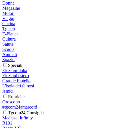
Donne
Magazine
Motori
Viaggi
Cucina
Tgtech
E-Planet
Cultura
Salute
Scuola
Animali
Spazio
Speciali
Elezioni Italia
Elezioni estero
Grande Fratello
L'isola dei famosi
Amici
Rubriche
Oroscopo
#tgcom24amarcord
Tgcom24 Consiglia
Mediaset Infinity
R101