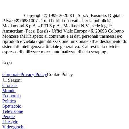
Copyright © 1999-
2026
RTI S.p.A. Business Digital -
P.Iva 03976881007 - Tutti i diritti riservati - Per la pubblicità
Mediamond S.p.A. - RTI S.p.A., Mediaset N.V., sede legale
Amsterdam (Paesi Bassi) - Uffici Viale Europa 46, 20093 Cologno
Monzese (MI)
Rispetto ai contenuti e ai dati personali trasmessi e/o
riprodotti è vietata ogni utilizzazione funzionale all’addestramento di
sistemi di intelligenza artificiale generativa. È altresì fatto divieto
espresso di utilizzare mezzi automatizzati di data scraping.
Legal
Corporate
Privacy Policy
Cookie Policy
Sezioni
Cronaca
Mondo
Economia
Politica
Spettacolo
Televisione
People
Lifestyle
Videogiochi