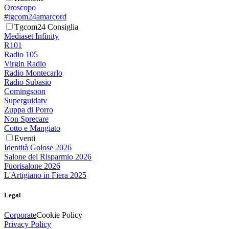
Oroscopo
#tgcom24amarcord
Tgcom24 Consiglia
Mediaset Infinity
R101
Radio 105
Virgin Radio
Radio Montecarlo
Radio Subasio
Comingsoon
Superguidatv
Zuppa di Porro
Non Sprecare
Cotto e Mangiato
Eventi
Identità Golose 2026
Salone del Risparmio 2026
Fuorisalone 2026
L'Artigiano in Fiera 2025
Legal
Corporate
Cookie Policy
Privacy Policy