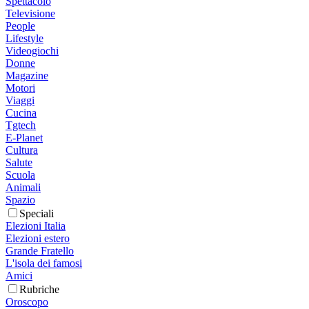
Spettacolo
Televisione
People
Lifestyle
Videogiochi
Donne
Magazine
Motori
Viaggi
Cucina
Tgtech
E-Planet
Cultura
Salute
Scuola
Animali
Spazio
Speciali
Elezioni Italia
Elezioni estero
Grande Fratello
L'isola dei famosi
Amici
Rubriche
Oroscopo