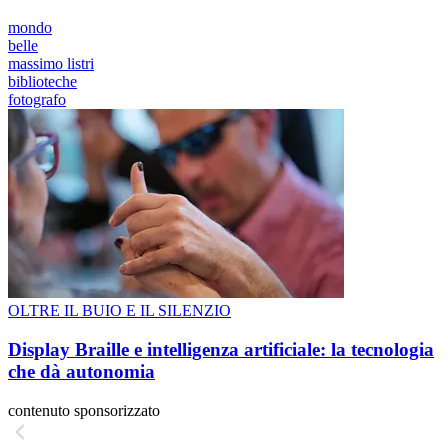
mondo
belle
massimo listri
biblioteche
fotografo
OLTRE IL BUIO E IL SILENZIO
Display Braille e intelligenza artificiale: la tecnologia
che dà autonomia
contenuto sponsorizzato