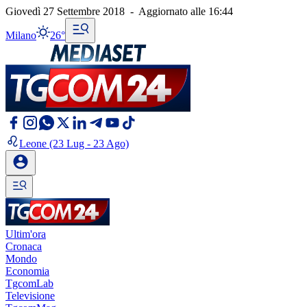
Giovedì 27 Settembre 2018
-
Aggiornato alle
16:44
Milano
26°
Leone
(23 Lug - 23 Ago)
Ultim'ora
Cronaca
Mondo
Economia
TgcomLab
Televisione