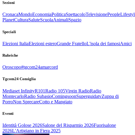
Sezioni
Cronaca
Mondo
Economia
Politica
Spettacolo
Televisione
People
Lifestyl
Planet
Cultura
Salute
Scuola
Animali
Spazio
Speciali
Elezioni Italia
Elezioni estero
Grande Fratello
L'isola dei famosi
Amici
Rubriche
Oroscopo
#tgcom24amarcord
Tgcom24 Consiglia
Mediaset Infinity
R101
Radio 105
Virgin Radio
Radio
Montecarlo
Radio Subasio
Comingsoon
Superguidatv
Zuppa di
Porro
Non Sprecare
Cotto e Mangiato
Eventi
Identità Golose 2026
Salone del Risparmio 2026
Fuorisalone
2026
L'Artigiano in Fiera 2025