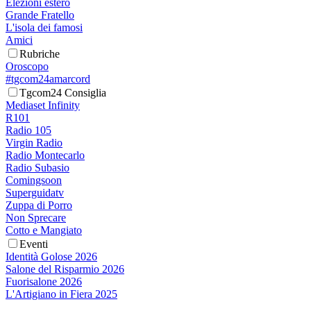
Elezioni estero
Grande Fratello
L'isola dei famosi
Amici
Rubriche
Oroscopo
#tgcom24amarcord
Tgcom24 Consiglia
Mediaset Infinity
R101
Radio 105
Virgin Radio
Radio Montecarlo
Radio Subasio
Comingsoon
Superguidatv
Zuppa di Porro
Non Sprecare
Cotto e Mangiato
Eventi
Identità Golose 2026
Salone del Risparmio 2026
Fuorisalone 2026
L'Artigiano in Fiera 2025