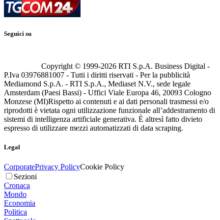
Seguici su
Copyright © 1999-
2026
RTI S.p.A. Business Digital -
P.Iva 03976881007 - Tutti i diritti riservati - Per la pubblicità
Mediamond S.p.A. - RTI S.p.A., Mediaset N.V., sede legale
Amsterdam (Paesi Bassi) - Uffici Viale Europa 46, 20093 Cologno
Monzese (MI)
Rispetto ai contenuti e ai dati personali trasmessi e/o
riprodotti è vietata ogni utilizzazione funzionale all’addestramento di
sistemi di intelligenza artificiale generativa. È altresì fatto divieto
espresso di utilizzare mezzi automatizzati di data scraping.
Legal
Corporate
Privacy Policy
Cookie Policy
Sezioni
Cronaca
Mondo
Economia
Politica