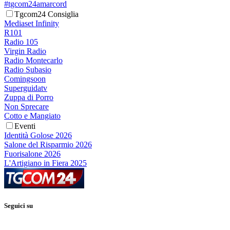
#tgcom24amarcord
Tgcom24 Consiglia
Mediaset Infinity
R101
Radio 105
Virgin Radio
Radio Montecarlo
Radio Subasio
Comingsoon
Superguidatv
Zuppa di Porro
Non Sprecare
Cotto e Mangiato
Eventi
Identità Golose 2026
Salone del Risparmio 2026
Fuorisalone 2026
L'Artigiano in Fiera 2025
Seguici su