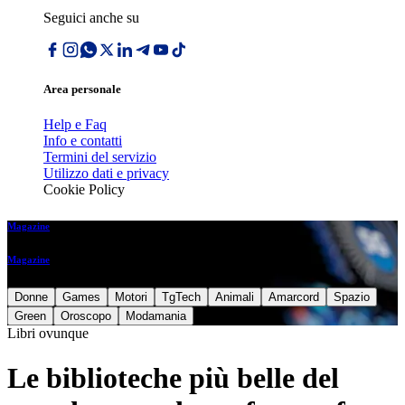
Seguici anche su
Area personale
Help e Faq
Info e contatti
Termini del servizio
Utilizzo dati e privacy
Cookie Policy
Magazine
Magazine
Donne
Games
Motori
TgTech
Animali
Amarcord
Spazio
Green
Oroscopo
Modamania
Libri ovunque
Le biblioteche più belle del