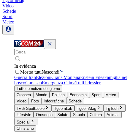
TgcomMag
Video
Schede
Sport
Meteo
In evidenza
Mostra tutti
Nascondi
Guerra Iran
Elezioni
Crans Montana
Epstein Files
Famiglia nel
bosco
Garlasco
Emergenza Clima
Tutti i dossier
Tutte le notizie del giorno
Cronaca
Mondo
Politica
Economia
Sport
Meteo
Video
Foto
Infografiche
Schede
Tv & Spettacolo
TgcomLab
TgcomMag
TgTech
Lifestyle
Oroscopo
Salute
Skuola
Cultura
Animali
Speciali
Chi siamo