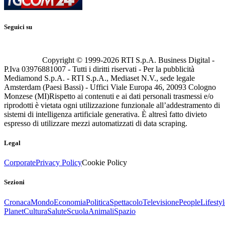
Seguici su
Copyright © 1999-
2026
RTI S.p.A. Business Digital -
P.Iva 03976881007 - Tutti i diritti riservati - Per la pubblicità
Mediamond S.p.A. - RTI S.p.A., Mediaset N.V., sede legale
Amsterdam (Paesi Bassi) - Uffici Viale Europa 46, 20093 Cologno
Monzese (MI)
Rispetto ai contenuti e ai dati personali trasmessi e/o
riprodotti è vietata ogni utilizzazione funzionale all’addestramento di
sistemi di intelligenza artificiale generativa. È altresì fatto divieto
espresso di utilizzare mezzi automatizzati di data scraping.
Legal
Corporate
Privacy Policy
Cookie Policy
Sezioni
Cronaca
Mondo
Economia
Politica
Spettacolo
Televisione
People
Lifestyl
Planet
Cultura
Salute
Scuola
Animali
Spazio