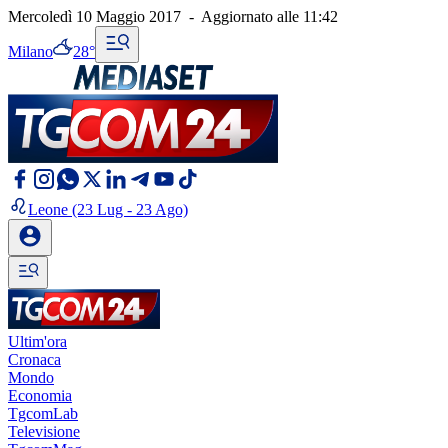
Mercoledì 10 Maggio 2017
-
Aggiornato alle
11:42
Milano
28°
Leone
(23 Lug - 23 Ago)
Ultim'ora
Cronaca
Mondo
Economia
TgcomLab
Televisione