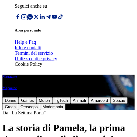
Seguici anche su
Area personale
Help e Faq
Info e contatti
Termini del servizio
Utilizzo dati e privacy
Cookie Policy
Magazine
Magazine
Donne
Games
Motori
TgTech
Animali
Amarcord
Spazio
Green
Oroscopo
Modamania
Da "La Settima Porta"
La storia di Pamela, la prima