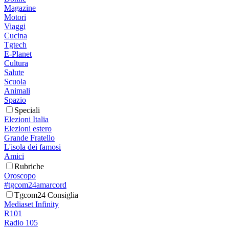
Magazine
Motori
Viaggi
Cucina
Tgtech
E-Planet
Cultura
Salute
Scuola
Animali
Spazio
Speciali
Elezioni Italia
Elezioni estero
Grande Fratello
L'isola dei famosi
Amici
Rubriche
Oroscopo
#tgcom24amarcord
Tgcom24 Consiglia
Mediaset Infinity
R101
Radio 105