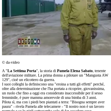
© da-video
A "
La Settima Porta
", la storia di
Pamela Elena Sabato
, tenente
dell'aviazione militare. La prima donna a pilotare un "Mangusta AW
129", cioè un elicottero da guerra.
I suoi colleghi la definiscono una "eroina a tutti gli effetti" perché,
oltre alla determinazione che l'ha portata a ricoprire, giovanissima,
un ruolo che fino a oggi era considerato inaccessibile per il sesso
femminile, è pure mamma amorevole di una bimba di 3 anni.
Pilota sì, ma con i piedi ben piantati a terra: "Bisogna sempre aver
paura" - rivela Pamela alle telecamere - "Il nostro non è un lavoro
normale e se lo pigli sottogamba solo di far accadere cose