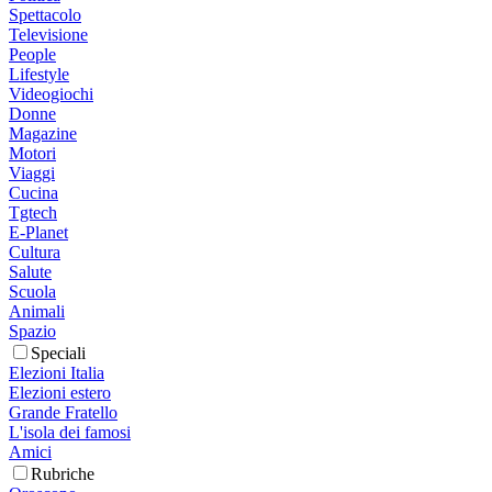
Spettacolo
Televisione
People
Lifestyle
Videogiochi
Donne
Magazine
Motori
Viaggi
Cucina
Tgtech
E-Planet
Cultura
Salute
Scuola
Animali
Spazio
Speciali
Elezioni Italia
Elezioni estero
Grande Fratello
L'isola dei famosi
Amici
Rubriche