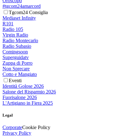
Oroscopo
#tgcom24amarcord
Tgcom24 Consiglia
Mediaset Infinity
R101
Radio 105
Virgin Radio
Radio Montecarlo
Radio Subasio
Comingsoon
Superguidatv
Zuppa di Porro
Non Sprecare
Cotto e Mangiato
Eventi
Identità Golose 2026
Salone del Risparmio 2026
Fuorisalone 2026
L'Artigiano in Fiera 2025
Legal
Corporate
Cookie Policy
Privacy Policy