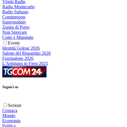
Virgin Radio
Radio Montecarlo
Radio Subasio
Comingsoon
Superguidatv
Zuppa di Porro
Non Sprecare
Cotto e Mangiato
Eventi
Identità Golose 2026
Salone del Risparmio 2026
Fuorisalone 2026
L'Artigiano in Fiera 2025
Seguici su
Sezioni
Cronaca
Mondo
Economia
Politica