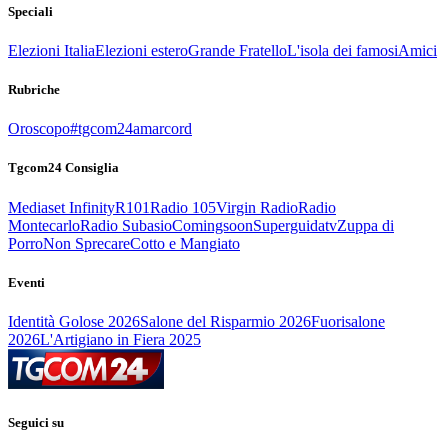
Speciali
Elezioni Italia
Elezioni estero
Grande Fratello
L'isola dei famosi
Amici
Rubriche
Oroscopo
#tgcom24amarcord
Tgcom24 Consiglia
Mediaset Infinity
R101
Radio 105
Virgin Radio
Radio
Montecarlo
Radio Subasio
Comingsoon
Superguidatv
Zuppa di
Porro
Non Sprecare
Cotto e Mangiato
Eventi
Identità Golose 2026
Salone del Risparmio 2026
Fuorisalone
2026
L'Artigiano in Fiera 2025
Seguici su