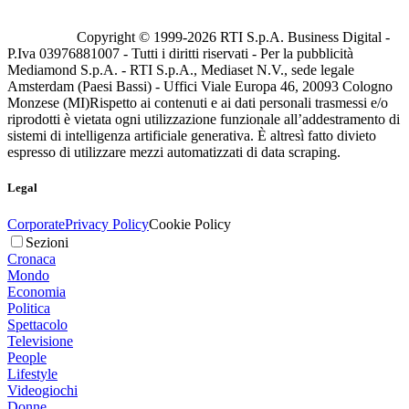
Copyright © 1999-
2026
RTI S.p.A. Business Digital -
P.Iva 03976881007 - Tutti i diritti riservati - Per la pubblicità
Mediamond S.p.A. - RTI S.p.A., Mediaset N.V., sede legale
Amsterdam (Paesi Bassi) - Uffici Viale Europa 46, 20093 Cologno
Monzese (MI)
Rispetto ai contenuti e ai dati personali trasmessi e/o
riprodotti è vietata ogni utilizzazione funzionale all’addestramento di
sistemi di intelligenza artificiale generativa. È altresì fatto divieto
espresso di utilizzare mezzi automatizzati di data scraping.
Legal
Corporate
Privacy Policy
Cookie Policy
Sezioni
Cronaca
Mondo
Economia
Politica
Spettacolo
Televisione
People
Lifestyle
Videogiochi
Donne