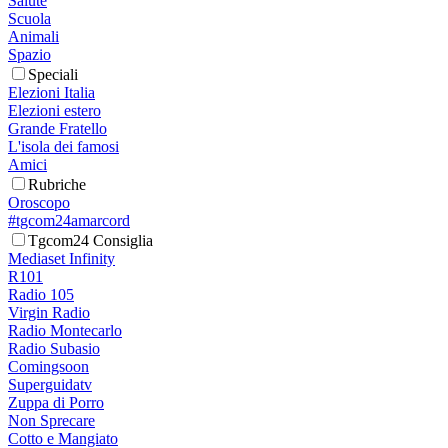
Salute
Scuola
Animali
Spazio
Speciali
Elezioni Italia
Elezioni estero
Grande Fratello
L'isola dei famosi
Amici
Rubriche
Oroscopo
#tgcom24amarcord
Tgcom24 Consiglia
Mediaset Infinity
R101
Radio 105
Virgin Radio
Radio Montecarlo
Radio Subasio
Comingsoon
Superguidatv
Zuppa di Porro
Non Sprecare
Cotto e Mangiato