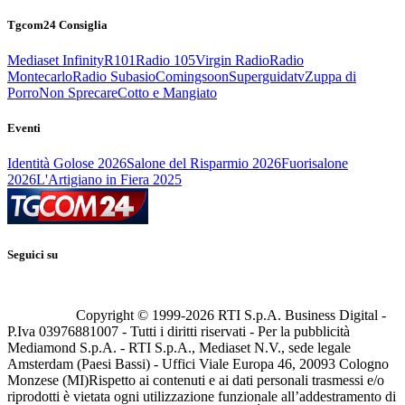
Tgcom24 Consiglia
Mediaset Infinity
R101
Radio 105
Virgin Radio
Radio
Montecarlo
Radio Subasio
Comingsoon
Superguidatv
Zuppa di
Porro
Non Sprecare
Cotto e Mangiato
Eventi
Identità Golose 2026
Salone del Risparmio 2026
Fuorisalone
2026
L'Artigiano in Fiera 2025
Seguici su
Copyright © 1999-
2026
RTI S.p.A. Business Digital -
P.Iva 03976881007 - Tutti i diritti riservati - Per la pubblicità
Mediamond S.p.A. - RTI S.p.A., Mediaset N.V., sede legale
Amsterdam (Paesi Bassi) - Uffici Viale Europa 46, 20093 Cologno
Monzese (MI)
Rispetto ai contenuti e ai dati personali trasmessi e/o
riprodotti è vietata ogni utilizzazione funzionale all’addestramento di