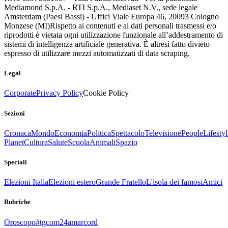
Mediamond S.p.A. - RTI S.p.A., Mediaset N.V., sede legale
Amsterdam (Paesi Bassi) - Uffici Viale Europa 46, 20093 Cologno
Monzese (MI)
Rispetto ai contenuti e ai dati personali trasmessi e/o
riprodotti è vietata ogni utilizzazione funzionale all’addestramento di
sistemi di intelligenza artificiale generativa. È altresì fatto divieto
espresso di utilizzare mezzi automatizzati di data scraping.
Legal
Corporate
Privacy Policy
Cookie Policy
Sezioni
Cronaca
Mondo
Economia
Politica
Spettacolo
Televisione
People
Lifestyl
Planet
Cultura
Salute
Scuola
Animali
Spazio
Speciali
Elezioni Italia
Elezioni estero
Grande Fratello
L'isola dei famosi
Amici
Rubriche
Oroscopo
#tgcom24amarcord