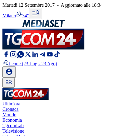
Martedì 12 Settembre 2017
-
Aggiornato alle
18:34
Milano
34°
Leone
(23 Lug - 23 Ago)
Ultim'ora
Cronaca
Mondo
Economia
TgcomLab
Televisione