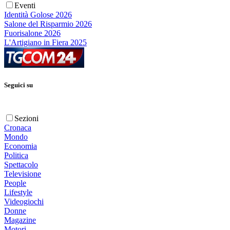
Eventi
Identità Golose 2026
Salone del Risparmio 2026
Fuorisalone 2026
L'Artigiano in Fiera 2025
Seguici su
Sezioni
Cronaca
Mondo
Economia
Politica
Spettacolo
Televisione
People
Lifestyle
Videogiochi
Donne
Magazine
Motori