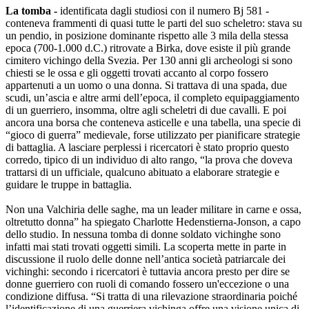
La tomba -
identificata dagli studiosi con il numero Bj 581 -
conteneva frammenti di quasi tutte le parti del suo scheletro: stava su
un pendio, in posizione dominante rispetto alle 3 mila della stessa
epoca (700-1.000 d.C.) ritrovate a Birka, dove esiste il più grande
cimitero vichingo della Svezia. Per 130 anni gli archeologi si sono
chiesti se le ossa e gli oggetti trovati accanto al corpo fossero
appartenuti a un uomo o una donna. Si trattava di una spada, due
scudi, un’ascia e altre armi dell’epoca, il completo equipaggiamento
di un guerriero, insomma, oltre agli scheletri di due cavalli. E poi
ancora una borsa che conteneva asticelle e una tabella, una specie di
“gioco di guerra” medievale, forse utilizzato per pianificare strategie
di battaglia. A lasciare perplessi i ricercatori è stato proprio questo
corredo, tipico di un individuo di alto rango, “la prova che doveva
trattarsi di un ufficiale, qualcuno abituato a elaborare strategie e
guidare le truppe in battaglia.
Non una Valchiria delle saghe, ma un leader militare in carne e ossa,
oltretutto donna” ha spiegato Charlotte Hedenstierna-Jonson, a capo
dello studio. In nessuna tomba di donne soldato vichinghe sono
infatti mai stati trovati oggetti simili. La scoperta mette in parte in
discussione il ruolo delle donne nell’antica società patriarcale dei
vichinghi: secondo i ricercatori è tuttavia ancora presto per dire se
donne guerriero con ruoli di comando fossero un'eccezione o una
condizione diffusa. “Si tratta di una rilevazione straordinaria poiché
l’identificazione di una guerriera vichinga offre una visione unica di