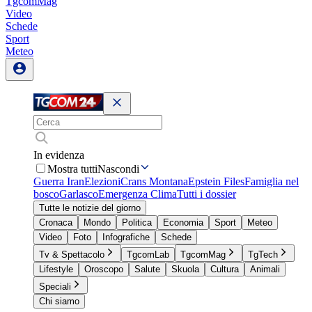
TgcomMag
Video
Schede
Sport
Meteo
In evidenza
Mostra tutti
Nascondi
Guerra Iran
Elezioni
Crans Montana
Epstein Files
Famiglia nel
bosco
Garlasco
Emergenza Clima
Tutti i dossier
Tutte le notizie del giorno
Cronaca
Mondo
Politica
Economia
Sport
Meteo
Video
Foto
Infografiche
Schede
Tv & Spettacolo
TgcomLab
TgcomMag
TgTech
Lifestyle
Oroscopo
Salute
Skuola
Cultura
Animali
Speciali
Chi siamo