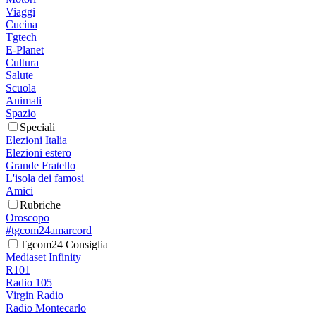
Viaggi
Cucina
Tgtech
E-Planet
Cultura
Salute
Scuola
Animali
Spazio
Speciali
Elezioni Italia
Elezioni estero
Grande Fratello
L'isola dei famosi
Amici
Rubriche
Oroscopo
#tgcom24amarcord
Tgcom24 Consiglia
Mediaset Infinity
R101
Radio 105
Virgin Radio
Radio Montecarlo