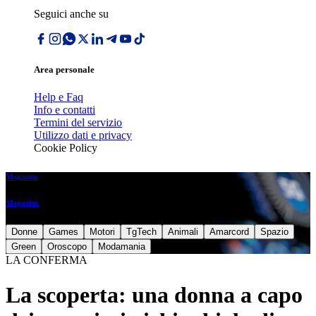
Seguici anche su
Area personale
Help e Faq
Info e contatti
Termini del servizio
Utilizzo dati e privacy
Cookie Policy
Magazine
Magazine
Donne
Games
Motori
TgTech
Animali
Amarcord
Spazio
Green
Oroscopo
Modamania
LA CONFERMA
La scoperta: una donna a capo