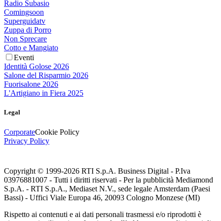
Radio Subasio
Comingsoon
Superguidatv
Zuppa di Porro
Non Sprecare
Cotto e Mangiato
Eventi
Identità Golose 2026
Salone del Risparmio 2026
Fuorisalone 2026
L'Artigiano in Fiera 2025
Legal
Corporate
Cookie Policy
Privacy Policy
Copyright © 1999-
2026
RTI S.p.A. Business Digital - P.Iva
03976881007 - Tutti i diritti riservati - Per la pubblicità Mediamond
S.p.A. - RTI S.p.A., Mediaset N.V., sede legale Amsterdam (Paesi
Bassi) - Uffici Viale Europa 46, 20093 Cologno Monzese (MI)
Rispetto ai contenuti e ai dati personali trasmessi e/o riprodotti è