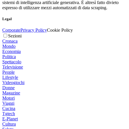
sistemi di intelligenza artificiale generativa. È altresì fatto divieto
espresso di utilizzare mezzi automatizzati di data scraping.
Legal
Corporate
Privacy Policy
Cookie Policy
Sezioni
Cronaca
Mondo
Economia
Politica
Spettacolo
Televisione
People
Lifestyle
Videogiochi
Donne
Magazine
Motori
Viaggi
Cucina
Tgtech
E-Planet
Cultura