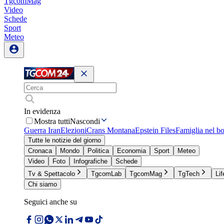
TgcomMag
Video
Schede
Sport
Meteo
In evidenza
Mostra tutti
Nascondi
Guerra Iran
Elezioni
Crans Montana
Epstein Files
Famiglia nel b
Tutte le notizie del giorno
Cronaca
Mondo
Politica
Economia
Sport
Meteo
Video
Foto
Infografiche
Schede
Tv & Spettacolo
TgcomLab
TgcomMag
TgTech
Lif
Chi siamo
Seguici anche su