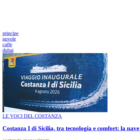
principe
nuvole
caffe
dubai
LE VOCI DEL COSTANZA
Costanza I di Sicilia, tra tecnologia e comfort: la nav