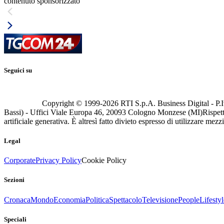
contenuto sponsorizzato
Seguici su
Copyright © 1999-
2026
RTI S.p.A. Business Digital - P.I
Bassi) - Uffici Viale Europa 46, 20093 Cologno Monzese (MI)
Rispett
artificiale generativa. È altresì fatto divieto espresso di utilizzare mez
Legal
Corporate
Privacy Policy
Cookie Policy
Sezioni
Cronaca
Mondo
Economia
Politica
Spettacolo
Televisione
People
Lifestyl
Speciali