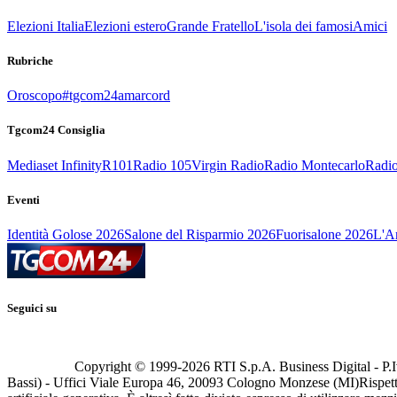
Elezioni Italia
Elezioni estero
Grande Fratello
L'isola dei famosi
Amici
Rubriche
Oroscopo
#tgcom24amarcord
Tgcom24 Consiglia
Mediaset Infinity
R101
Radio 105
Virgin Radio
Radio Montecarlo
Radio
Eventi
Identità Golose 2026
Salone del Risparmio 2026
Fuorisalone 2026
L'Ar
Seguici su
Copyright © 1999-
2026
RTI S.p.A. Business Digital - P.I
Bassi) - Uffici Viale Europa 46, 20093 Cologno Monzese (MI)
Rispett