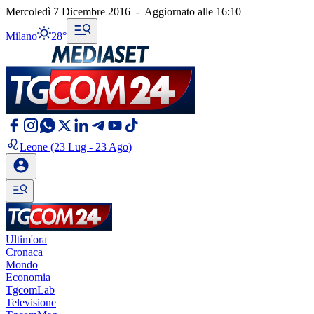
Mercoledì 7 Dicembre 2016
-
Aggiornato alle
16:10
Milano
28°
Leone
(23 Lug - 23 Ago)
Ultim'ora
Cronaca
Mondo
Economia
TgcomLab
Televisione