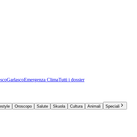
osco
Garlasco
Emergenza Clima
Tutti i dossier
estyle
Oroscopo
Salute
Skuola
Cultura
Animali
Speciali