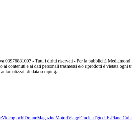
va 03976881007 - Tutti i diritti riservati - Per la pubblicità Mediamon
o ai contenuti e ai dati personali trasmessi e/o riprodotti è vietata ogni 
zi automatizzati di data scraping.
e
Videogiochi
Donne
Magazine
Motori
Viaggi
Cucina
Tgtech
E-Planet
Cult