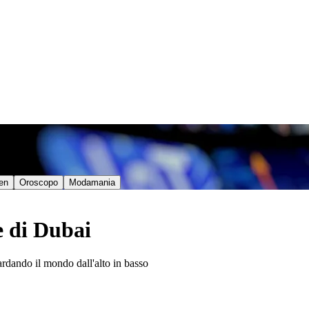
en
Oroscopo
Modamania
pe di Dubai
ardando il mondo dall'alto in basso