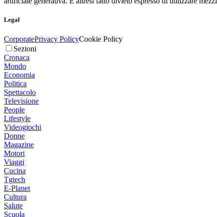
artificiale generativa. È altresì fatto divieto espresso di utilizzare mez
Legal
Corporate
Privacy Policy
Cookie Policy
Sezioni
Cronaca
Mondo
Economia
Politica
Spettacolo
Televisione
People
Lifestyle
Videogiochi
Donne
Magazine
Motori
Viaggi
Cucina
Tgtech
E-Planet
Cultura
Salute
Scuola