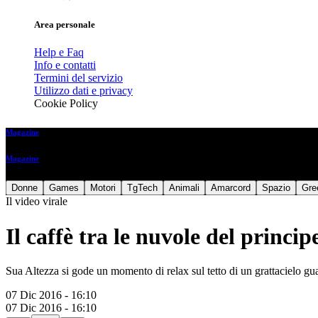
Area personale
Help e Faq
Info e contatti
Termini del servizio
Utilizzo dati e privacy
Cookie Policy
Magazine
Magazine
Donne
Games
Motori
TgTech
Animali
Amarcord
Spazio
Gre
Il video virale
Il caffè tra le nuvole del princi
Sua Altezza si gode un momento di relax sul tetto di un grattacielo gu
07 Dic 2016 - 16:10
07 Dic 2016 - 16:10