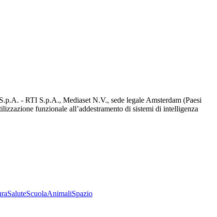
d S.p.A. - RTI S.p.A., Mediaset N.V., sede legale Amsterdam (Paesi
utilizzazione funzionale all’addestramento di sistemi di intelligenza
ura
Salute
Scuola
Animali
Spazio