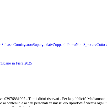
 Subasio
Comingsoon
Superguidatv
Zuppa di Porro
Non Sprecare
Cotto 
tigiano in Fiera 2025
va 03976881007 - Tutti i diritti riservati - Per la pubblicità Mediamon
o ai contenuti e ai dati personali trasmessi e/o riprodotti è vietata ogni 