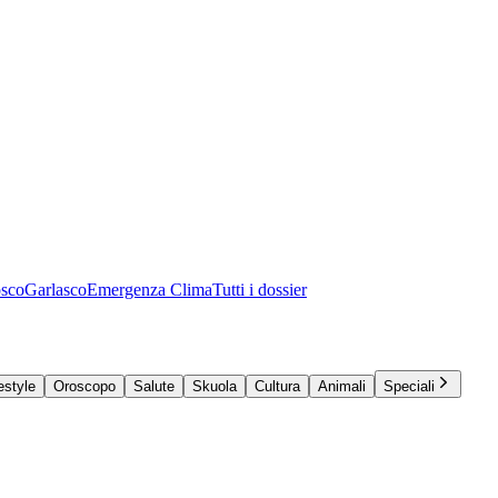
osco
Garlasco
Emergenza Clima
Tutti i dossier
estyle
Oroscopo
Salute
Skuola
Cultura
Animali
Speciali