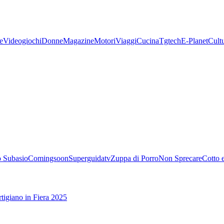
e
Videogiochi
Donne
Magazine
Motori
Viaggi
Cucina
Tgtech
E-Planet
Cult
 Subasio
Comingsoon
Superguidatv
Zuppa di Porro
Non Sprecare
Cotto 
tigiano in Fiera 2025