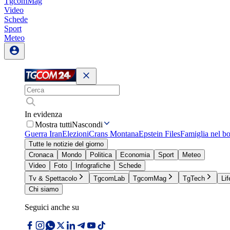
TgcomMag
Video
Schede
Sport
Meteo
In evidenza
Mostra tutti
Nascondi
Guerra Iran
Elezioni
Crans Montana
Epstein Files
Famiglia nel b
Tutte le notizie del giorno
Cronaca
Mondo
Politica
Economia
Sport
Meteo
Video
Foto
Infografiche
Schede
Tv & Spettacolo
TgcomLab
TgcomMag
TgTech
Lif
Chi siamo
Seguici anche su