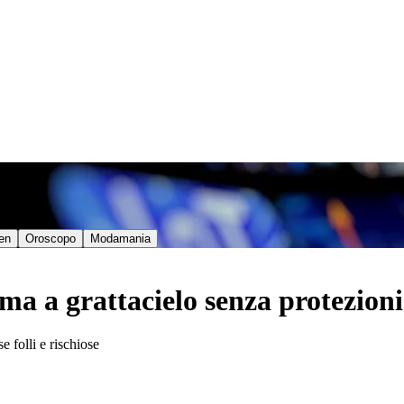
en
Oroscopo
Modamania
cima a grattacielo senza protezioni
 folli e rischiose