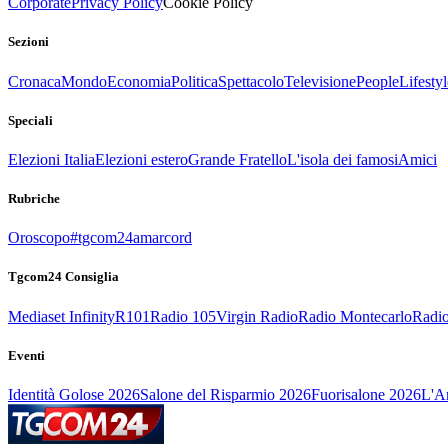
Corporate
Privacy Policy
Cookie Policy
Sezioni
Cronaca
Mondo
Economia
Politica
Spettacolo
Televisione
People
Lifestyl
Speciali
Elezioni Italia
Elezioni estero
Grande Fratello
L'isola dei famosi
Amici
Rubriche
Oroscopo
#tgcom24amarcord
Tgcom24 Consiglia
Mediaset Infinity
R101
Radio 105
Virgin Radio
Radio Montecarlo
Radio
Eventi
Identità Golose 2026
Salone del Risparmio 2026
Fuorisalone 2026
L'Ar