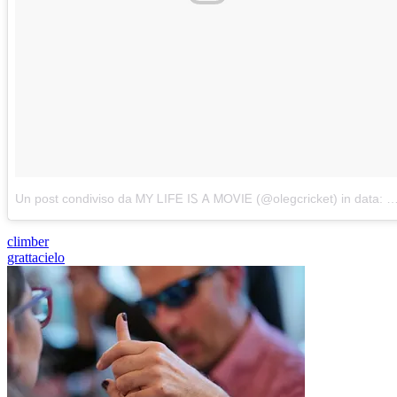
Un post condiviso da ᎷY ᏞIFᎬ IᏚ Ꭺ ᎷOᏙIᎬ (@olegcricket)
in data:
8
climber
grattacielo