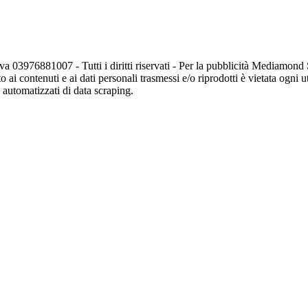
va 03976881007 - Tutti i diritti riservati - Per la pubblicità Mediamon
o ai contenuti e ai dati personali trasmessi e/o riprodotti è vietata ogni 
zi automatizzati di data scraping.