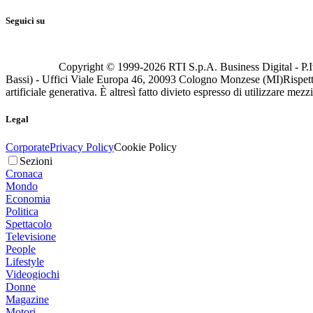
Seguici su
Copyright © 1999-
2026
RTI S.p.A. Business Digital - P.I
Bassi) - Uffici Viale Europa 46, 20093 Cologno Monzese (MI)
Rispett
artificiale generativa. È altresì fatto divieto espresso di utilizzare mez
Legal
Corporate
Privacy Policy
Cookie Policy
Sezioni
Cronaca
Mondo
Economia
Politica
Spettacolo
Televisione
People
Lifestyle
Videogiochi
Donne
Magazine
Motori