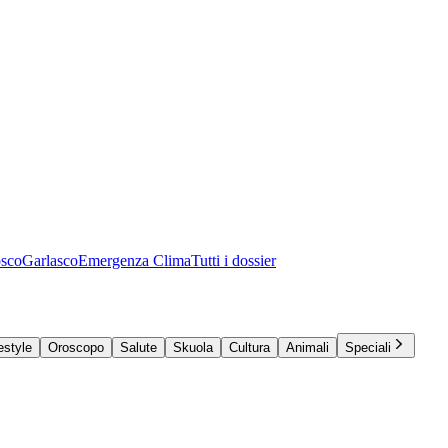
osco
Garlasco
Emergenza Clima
Tutti i dossier
estyle
Oroscopo
Salute
Skuola
Cultura
Animali
Speciali