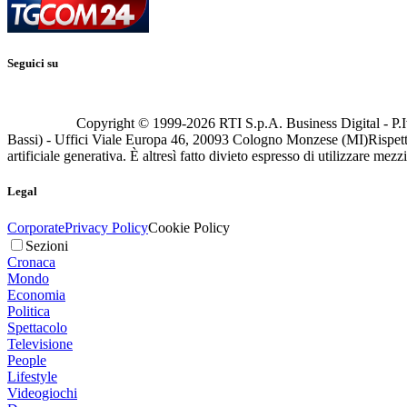
Seguici su
Copyright © 1999-
2026
RTI S.p.A. Business Digital - P.I
Bassi) - Uffici Viale Europa 46, 20093 Cologno Monzese (MI)
Rispett
artificiale generativa. È altresì fatto divieto espresso di utilizzare mez
Legal
Corporate
Privacy Policy
Cookie Policy
Sezioni
Cronaca
Mondo
Economia
Politica
Spettacolo
Televisione
People
Lifestyle
Videogiochi