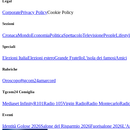
Legal
Corporate
Privacy Policy
Cookie Policy
Sezioni
Cronaca
Mondo
Economia
Politica
Spettacolo
Televisione
People
Lifestyl
Speciali
Elezioni Italia
Elezioni estero
Grande Fratello
L'isola dei famosi
Amici
Rubriche
Oroscopo
#tgcom24amarcord
Tgcom24 Consiglia
Mediaset Infinity
R101
Radio 105
Virgin Radio
Radio Montecarlo
Radio
Eventi
Identità Golose 2026
Salone del Risparmio 2026
Fuorisalone 2026
L'Ar