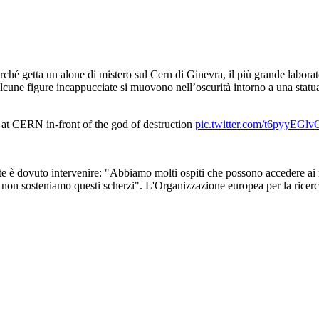
ché getta un alone di mistero sul Cern di Ginevra, il più grande laborato
 Alcune figure incappucciate si muovono nell’oscurità intorno a una statua
e at CERN in-front of the god of destruction
pic.twitter.com/t6pyyEGlv
nte è dovuto intervenire: "Abbiamo molti ospiti che possono accedere ai no
non sosteniamo questi scherzi". L'Organizzazione europea per la ricerca