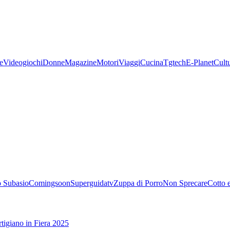
e
Videogiochi
Donne
Magazine
Motori
Viaggi
Cucina
Tgtech
E-Planet
Cult
 Subasio
Comingsoon
Superguidatv
Zuppa di Porro
Non Sprecare
Cotto 
tigiano in Fiera 2025