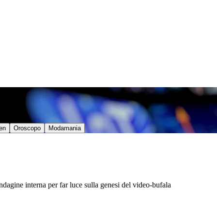
en
Oroscopo
Modamania
dagine interna per far luce sulla genesi del video-bufala