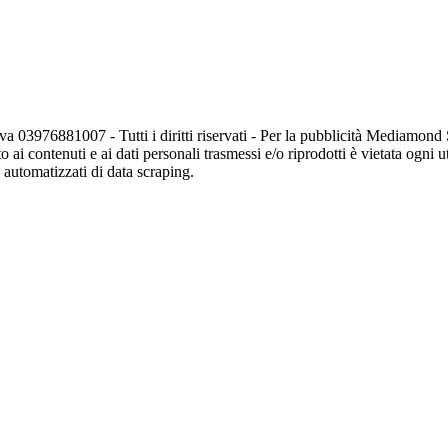
va 03976881007 - Tutti i diritti riservati - Per la pubblicità Mediamon
o ai contenuti e ai dati personali trasmessi e/o riprodotti è vietata ogni 
zi automatizzati di data scraping.