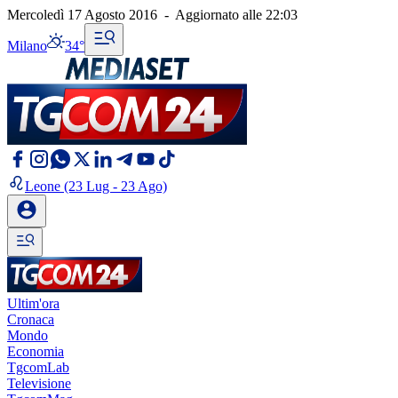
Mercoledì 17 Agosto 2016
-
Aggiornato alle
22:03
Milano
34°
Leone
(23 Lug - 23 Ago)
Ultim'ora
Cronaca
Mondo
Economia
TgcomLab
Televisione