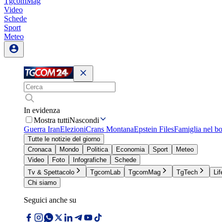
TgcomMag
Video
Schede
Sport
Meteo
In evidenza
Mostra tutti
Nascondi
Guerra Iran
Elezioni
Crans Montana
Epstein Files
Famiglia nel b
Tutte le notizie del giorno
Cronaca
Mondo
Politica
Economia
Sport
Meteo
Video
Foto
Infografiche
Schede
Tv & Spettacolo
TgcomLab
TgcomMag
TgTech
Lif
Chi siamo
Seguici anche su