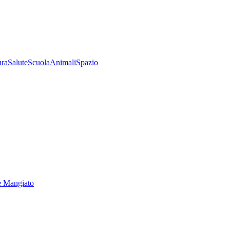
ura
Salute
Scuola
Animali
Spazio
e Mangiato