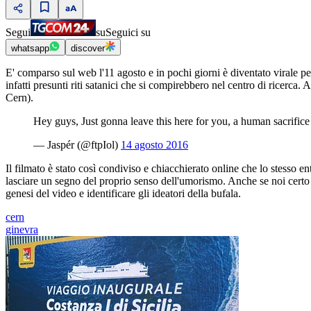
Segui
su
Seguici su
whatsapp
discover
E' comparso sul web l'11 agosto e in pochi giorni è diventato virale per
infatti presunti riti satanici che si compirebbero nel centro di ricerca.
Cern).
Hey guys, Just gonna leave this here for you, a human sacrific
— Jaspér (@ftpIol)
14 agosto 2016
Il filmato è stato così condiviso e chiacchierato online che lo stesso e
lasciare un segno del proprio senso dell'umorismo. Anche se noi certo 
genesi del video e identificare gli ideatori della bufala.
cern
ginevra