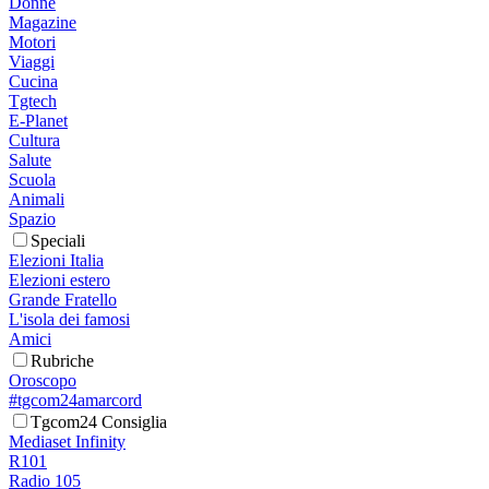
Donne
Magazine
Motori
Viaggi
Cucina
Tgtech
E-Planet
Cultura
Salute
Scuola
Animali
Spazio
Speciali
Elezioni Italia
Elezioni estero
Grande Fratello
L'isola dei famosi
Amici
Rubriche
Oroscopo
#tgcom24amarcord
Tgcom24 Consiglia
Mediaset Infinity
R101
Radio 105