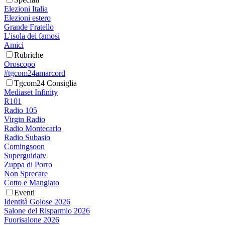
Elezioni Italia
Elezioni estero
Grande Fratello
L'isola dei famosi
Amici
Rubriche
Oroscopo
#tgcom24amarcord
Tgcom24 Consiglia
Mediaset Infinity
R101
Radio 105
Virgin Radio
Radio Montecarlo
Radio Subasio
Comingsoon
Superguidatv
Zuppa di Porro
Non Sprecare
Cotto e Mangiato
Eventi
Identità Golose 2026
Salone del Risparmio 2026
Fuorisalone 2026