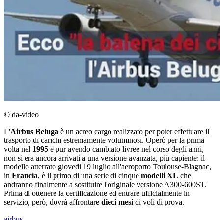
© da-video
L'
Airbus Beluga
è un aereo cargo realizzato per poter effettuare il
trasporto di carichi estremamente voluminosi. Operò per la prima
volta nel
1995
e pur avendo cambiato livree nel corso degli anni,
non si era ancora arrivati a una versione avanzata, più capiente: il
modello atterrato giovedì 19 luglio all'aeroporto Toulouse-Blagnac,
in
Francia
, è il primo di una serie di cinque
modelli XL
che
andranno finalmente a sostituire l'originale versione A300-600ST.
Prima di ottenere la certificazione ed entrare ufficialmente in
servizio, però, dovrà affrontare
dieci mesi
di voli di prova.
airbus