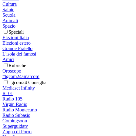
Cultura
Salute
Scuola
Animali
Spazio
Speciali
Elezioni Italia
Elezioni estero
Grande Fratello
L'isola dei famosi
Amici
Rubriche
Oroscopo
#tgcom24amarcord
Tgcom24 Consiglia
Mediaset Infinity
R101
Radio 105
Virgin Radio
Radio Montecarlo
Radio Subasio
Comingsoon
Superguidatv
Zuppa di Porro