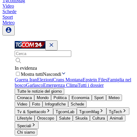
TgcomMag
Video
Schede
Sport
Meteo
In evidenza
Mostra tutti
Nascondi
Guerra Iran
Elezioni
Crans Montana
Epstein Files
Famiglia nel
bosco
Garlasco
Emergenza Clima
Tutti i dossier
Tutte le notizie del giorno
Cronaca
Mondo
Politica
Economia
Sport
Meteo
Video
Foto
Infografiche
Schede
Tv & Spettacolo
TgcomLab
TgcomMag
TgTech
Lifestyle
Oroscopo
Salute
Skuola
Cultura
Animali
Speciali
Chi siamo