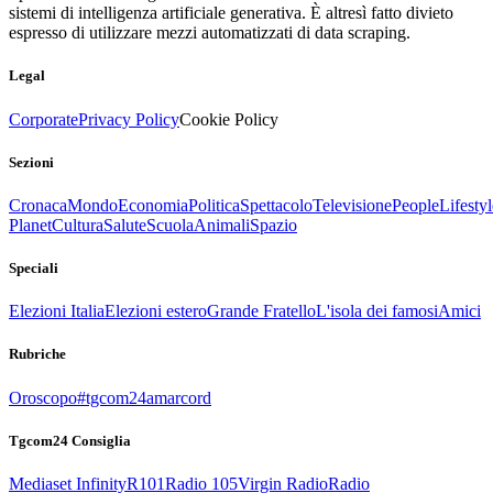
sistemi di intelligenza artificiale generativa. È altresì fatto divieto
espresso di utilizzare mezzi automatizzati di data scraping.
Legal
Corporate
Privacy Policy
Cookie Policy
Sezioni
Cronaca
Mondo
Economia
Politica
Spettacolo
Televisione
People
Lifestyl
Planet
Cultura
Salute
Scuola
Animali
Spazio
Speciali
Elezioni Italia
Elezioni estero
Grande Fratello
L'isola dei famosi
Amici
Rubriche
Oroscopo
#tgcom24amarcord
Tgcom24 Consiglia
Mediaset Infinity
R101
Radio 105
Virgin Radio
Radio