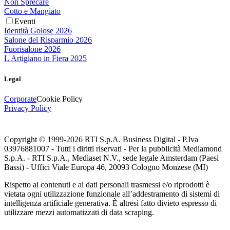
Non Sprecare
Cotto e Mangiato
Eventi
Identità Golose 2026
Salone del Risparmio 2026
Fuorisalone 2026
L'Artigiano in Fiera 2025
Legal
Corporate
Cookie Policy
Privacy Policy
Copyright © 1999-
2026
RTI S.p.A. Business Digital - P.Iva
03976881007 - Tutti i diritti riservati - Per la pubblicità Mediamond
S.p.A. - RTI S.p.A., Mediaset N.V., sede legale Amsterdam (Paesi
Bassi) - Uffici Viale Europa 46, 20093 Cologno Monzese (MI)
Rispetto ai contenuti e ai dati personali trasmessi e/o riprodotti è
vietata ogni utilizzazione funzionale all’addestramento di sistemi di
intelligenza artificiale generativa. È altresì fatto divieto espresso di
utilizzare mezzi automatizzati di data scraping.