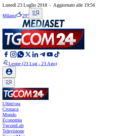
Lunedì 23 Luglio 2018
-
Aggiornato alle
19:56
Milano
29°
Leone
(23 Lug - 23 Ago)
Ultim'ora
Cronaca
Mondo
Economia
TgcomLab
Televisione