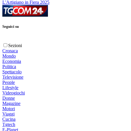
L'Artigiano in Fiera 2025
Seguici su
Sezioni
Cronaca
Mondo
Economia
Politica
Spettacolo
Televisione
People
Lifestyle
Videogiochi
Donne
Magazine
Motori
Viaggi
Cucina
Tgtech
E-Planet