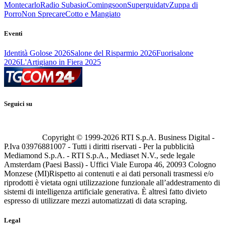
Montecarlo
Radio Subasio
Comingsoon
Superguidatv
Zuppa di
Porro
Non Sprecare
Cotto e Mangiato
Eventi
Identità Golose 2026
Salone del Risparmio 2026
Fuorisalone
2026
L'Artigiano in Fiera 2025
Seguici su
Copyright © 1999-
2026
RTI S.p.A. Business Digital -
P.Iva 03976881007 - Tutti i diritti riservati - Per la pubblicità
Mediamond S.p.A. - RTI S.p.A., Mediaset N.V., sede legale
Amsterdam (Paesi Bassi) - Uffici Viale Europa 46, 20093 Cologno
Monzese (MI)
Rispetto ai contenuti e ai dati personali trasmessi e/o
riprodotti è vietata ogni utilizzazione funzionale all’addestramento di
sistemi di intelligenza artificiale generativa. È altresì fatto divieto
espresso di utilizzare mezzi automatizzati di data scraping.
Legal