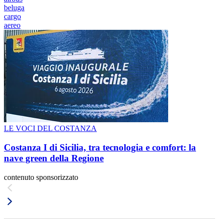
beluga
cargo
aereo
LE VOCI DEL COSTANZA
Costanza I di Sicilia, tra tecnologia e comfort: la
nave green della Regione
contenuto sponsorizzato