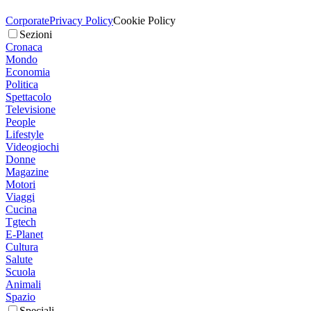
Corporate
Privacy Policy
Cookie Policy
Sezioni
Cronaca
Mondo
Economia
Politica
Spettacolo
Televisione
People
Lifestyle
Videogiochi
Donne
Magazine
Motori
Viaggi
Cucina
Tgtech
E-Planet
Cultura
Salute
Scuola
Animali
Spazio
Speciali