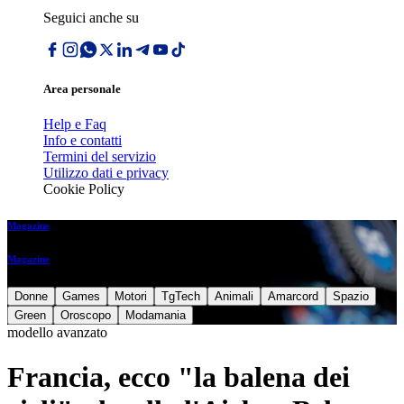
Seguici anche su
Area personale
Help e Faq
Info e contatti
Termini del servizio
Utilizzo dati e privacy
Cookie Policy
Magazine
Magazine
Donne
Games
Motori
TgTech
Animali
Amarcord
Spazio
Green
Oroscopo
Modamania
modello avanzato
Francia, ecco "la balena dei