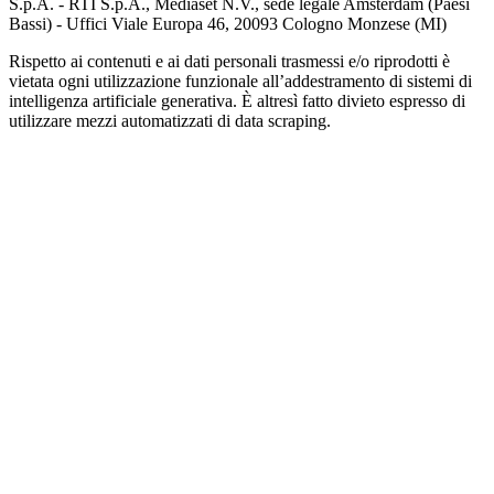
S.p.A. - RTI S.p.A., Mediaset N.V., sede legale Amsterdam (Paesi
Bassi) - Uffici Viale Europa 46, 20093 Cologno Monzese (MI)
Rispetto ai contenuti e ai dati personali trasmessi e/o riprodotti è
vietata ogni utilizzazione funzionale all’addestramento di sistemi di
intelligenza artificiale generativa. È altresì fatto divieto espresso di
utilizzare mezzi automatizzati di data scraping.