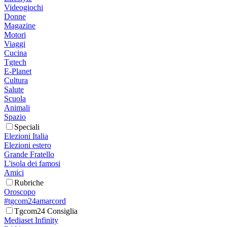
Videogiochi
Donne
Magazine
Motori
Viaggi
Cucina
Tgtech
E-Planet
Cultura
Salute
Scuola
Animali
Spazio
Speciali
Elezioni Italia
Elezioni estero
Grande Fratello
L'isola dei famosi
Amici
Rubriche
Oroscopo
#tgcom24amarcord
Tgcom24 Consiglia
Mediaset Infinity