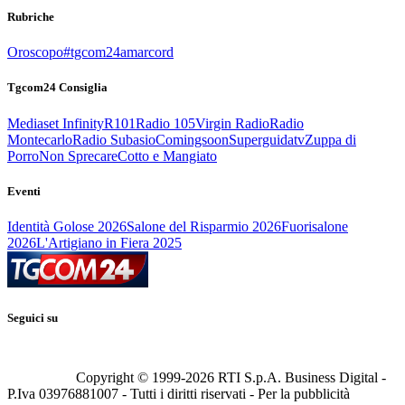
Rubriche
Oroscopo
#tgcom24amarcord
Tgcom24 Consiglia
Mediaset Infinity
R101
Radio 105
Virgin Radio
Radio
Montecarlo
Radio Subasio
Comingsoon
Superguidatv
Zuppa di
Porro
Non Sprecare
Cotto e Mangiato
Eventi
Identità Golose 2026
Salone del Risparmio 2026
Fuorisalone
2026
L'Artigiano in Fiera 2025
Seguici su
Copyright © 1999-
2026
RTI S.p.A. Business Digital -
P.Iva 03976881007 - Tutti i diritti riservati - Per la pubblicità