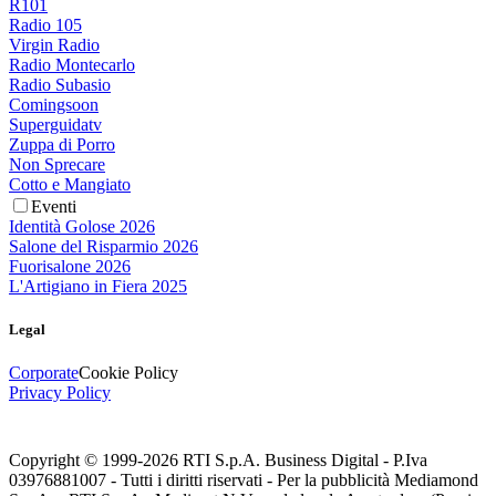
R101
Radio 105
Virgin Radio
Radio Montecarlo
Radio Subasio
Comingsoon
Superguidatv
Zuppa di Porro
Non Sprecare
Cotto e Mangiato
Eventi
Identità Golose 2026
Salone del Risparmio 2026
Fuorisalone 2026
L'Artigiano in Fiera 2025
Legal
Corporate
Cookie Policy
Privacy Policy
Copyright © 1999-
2026
RTI S.p.A. Business Digital - P.Iva
03976881007 - Tutti i diritti riservati - Per la pubblicità Mediamond