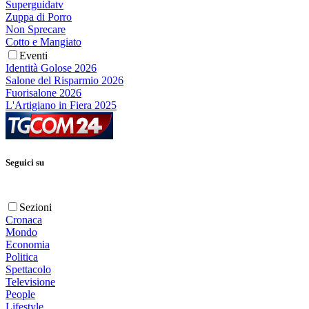
Superguidatv
Zuppa di Porro
Non Sprecare
Cotto e Mangiato
Eventi
Identità Golose 2026
Salone del Risparmio 2026
Fuorisalone 2026
L'Artigiano in Fiera 2025
Seguici su
Sezioni
Cronaca
Mondo
Economia
Politica
Spettacolo
Televisione
People
Lifestyle