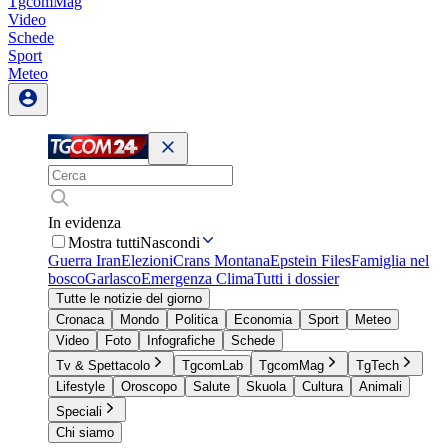
TgcomMag
Video
Schede
Sport
Meteo
In evidenza
Mostra tutti
Nascondi
Guerra Iran
Elezioni
Crans Montana
Epstein Files
Famiglia nel
bosco
Garlasco
Emergenza Clima
Tutti i dossier
Tutte le notizie del giorno
Cronaca
Mondo
Politica
Economia
Sport
Meteo
Video
Foto
Infografiche
Schede
Tv & Spettacolo
TgcomLab
TgcomMag
TgTech
Lifestyle
Oroscopo
Salute
Skuola
Cultura
Animali
Speciali
Chi siamo