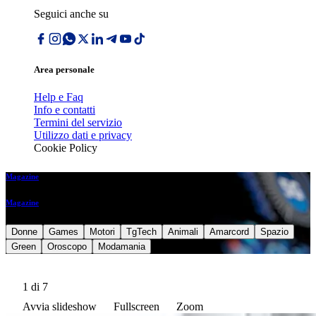
Seguici anche su
Area personale
Help e Faq
Info e contatti
Termini del servizio
Utilizzo dati e privacy
Cookie Policy
Magazine
Magazine
Donne
Games
Motori
TgTech
Animali
Amarcord
Spazio
Green
Oroscopo
Modamania
1
di 7
Avvia slideshow
Fullscreen
Zoom