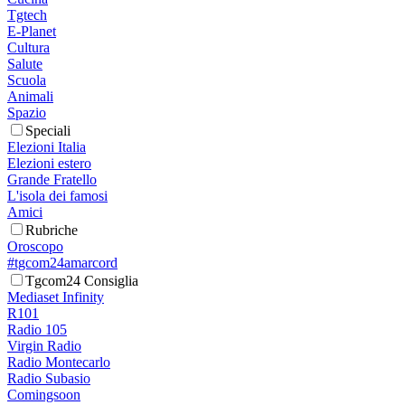
Tgtech
E-Planet
Cultura
Salute
Scuola
Animali
Spazio
Speciali
Elezioni Italia
Elezioni estero
Grande Fratello
L'isola dei famosi
Amici
Rubriche
Oroscopo
#tgcom24amarcord
Tgcom24 Consiglia
Mediaset Infinity
R101
Radio 105
Virgin Radio
Radio Montecarlo
Radio Subasio
Comingsoon