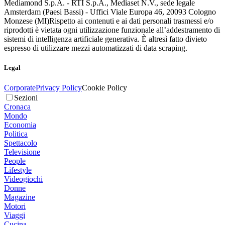
Mediamond S.p.A. - RTI S.p.A., Mediaset N.V., sede legale
Amsterdam (Paesi Bassi) - Uffici Viale Europa 46, 20093 Cologno
Monzese (MI)
Rispetto ai contenuti e ai dati personali trasmessi e/o
riprodotti è vietata ogni utilizzazione funzionale all’addestramento di
sistemi di intelligenza artificiale generativa. È altresì fatto divieto
espresso di utilizzare mezzi automatizzati di data scraping.
Legal
Corporate
Privacy Policy
Cookie Policy
Sezioni
Cronaca
Mondo
Economia
Politica
Spettacolo
Televisione
People
Lifestyle
Videogiochi
Donne
Magazine
Motori
Viaggi
Cucina