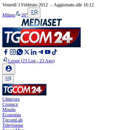
Venerdì 3 Febbraio 2012
-
Aggiornato alle
16:12
Milano
26°
Leone
(23 Lug - 23 Ago)
Ultim'ora
Cronaca
Mondo
Economia
TgcomLab
Televisione