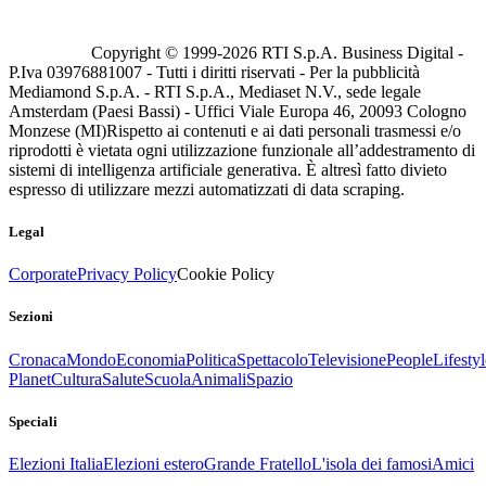
Copyright © 1999-
2026
RTI S.p.A. Business Digital -
P.Iva 03976881007 - Tutti i diritti riservati - Per la pubblicità
Mediamond S.p.A. - RTI S.p.A., Mediaset N.V., sede legale
Amsterdam (Paesi Bassi) - Uffici Viale Europa 46, 20093 Cologno
Monzese (MI)
Rispetto ai contenuti e ai dati personali trasmessi e/o
riprodotti è vietata ogni utilizzazione funzionale all’addestramento di
sistemi di intelligenza artificiale generativa. È altresì fatto divieto
espresso di utilizzare mezzi automatizzati di data scraping.
Legal
Corporate
Privacy Policy
Cookie Policy
Sezioni
Cronaca
Mondo
Economia
Politica
Spettacolo
Televisione
People
Lifestyl
Planet
Cultura
Salute
Scuola
Animali
Spazio
Speciali
Elezioni Italia
Elezioni estero
Grande Fratello
L'isola dei famosi
Amici