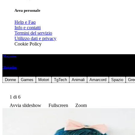
Area personale
Help e Faq
Info e contatti
Termini del servizio
Utilizzo dati e privacy
Cookie Policy
Magazine
Magazine
Donne
Games
Motori
TgTech
Animali
Amarcord
Spazio
Gre
1
di 6
Avvia slideshow
Fullscreen
Zoom