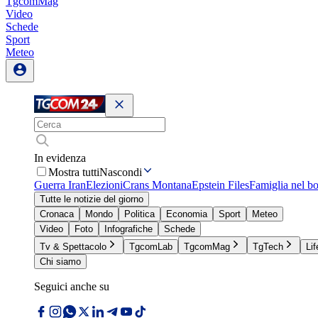
TgcomMag
Video
Schede
Sport
Meteo
In evidenza
Mostra tutti
Nascondi
Guerra Iran
Elezioni
Crans Montana
Epstein Files
Famiglia nel b
Tutte le notizie del giorno
Cronaca
Mondo
Politica
Economia
Sport
Meteo
Video
Foto
Infografiche
Schede
Tv & Spettacolo
TgcomLab
TgcomMag
TgTech
Lif
Chi siamo
Seguici anche su