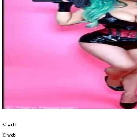
© web
© web