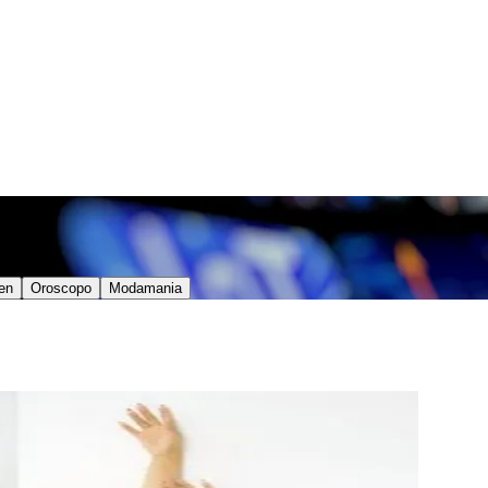
en
Oroscopo
Modamania