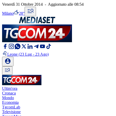
Venerdì 31 Ottobre 2014
-
Aggiornato alle
08:54
Milano
28°
Leone
(23 Lug - 23 Ago)
Ultim'ora
Cronaca
Mondo
Economia
TgcomLab
Televisione