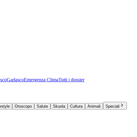
osco
Garlasco
Emergenza Clima
Tutti i dossier
estyle
Oroscopo
Salute
Skuola
Cultura
Animali
Speciali