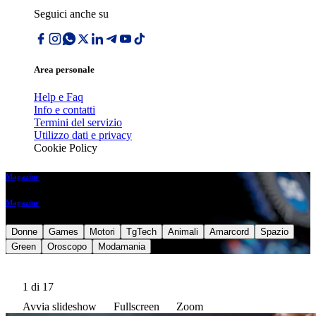
Seguici anche su
Area personale
Help e Faq
Info e contatti
Termini del servizio
Utilizzo dati e privacy
Cookie Policy
Magazine
Magazine
Donne
Games
Motori
TgTech
Animali
Amarcord
Spazio
Green
Oroscopo
Modamania
1
di 17
Avvia slideshow
Fullscreen
Zoom