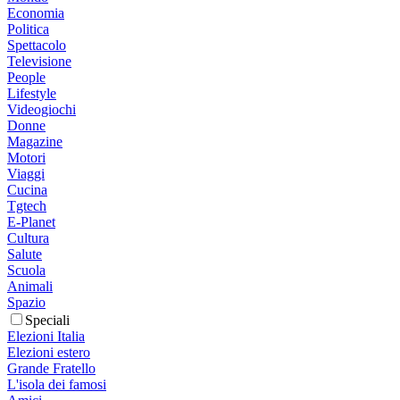
Economia
Politica
Spettacolo
Televisione
People
Lifestyle
Videogiochi
Donne
Magazine
Motori
Viaggi
Cucina
Tgtech
E-Planet
Cultura
Salute
Scuola
Animali
Spazio
Speciali
Elezioni Italia
Elezioni estero
Grande Fratello
L'isola dei famosi