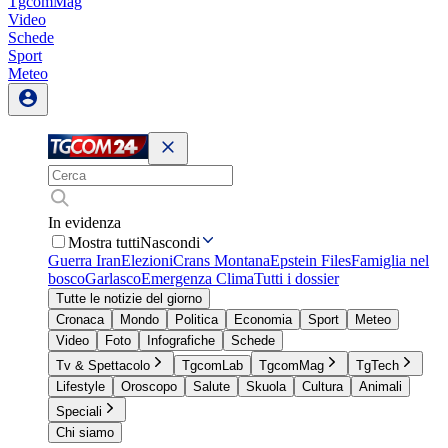
TgcomMag
Video
Schede
Sport
Meteo
In evidenza
Mostra tutti
Nascondi
Guerra Iran
Elezioni
Crans Montana
Epstein Files
Famiglia nel
bosco
Garlasco
Emergenza Clima
Tutti i dossier
Tutte le notizie del giorno
Cronaca
Mondo
Politica
Economia
Sport
Meteo
Video
Foto
Infografiche
Schede
Tv & Spettacolo
TgcomLab
TgcomMag
TgTech
Lifestyle
Oroscopo
Salute
Skuola
Cultura
Animali
Speciali
Chi siamo