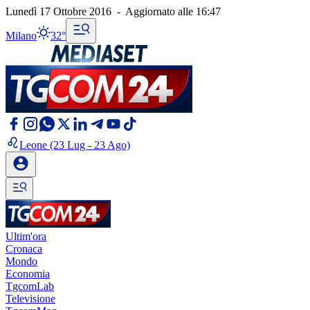
Lunedì 17 Ottobre 2016
-
Aggiornato alle
16:47
Milano
32°
Leone
(23 Lug - 23 Ago)
Ultim'ora
Cronaca
Mondo
Economia
TgcomLab
Televisione