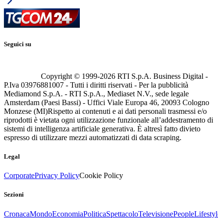
Seguici su
Copyright © 1999-
2026
RTI S.p.A. Business Digital -
P.Iva 03976881007 - Tutti i diritti riservati - Per la pubblicità
Mediamond S.p.A. - RTI S.p.A., Mediaset N.V., sede legale
Amsterdam (Paesi Bassi) - Uffici Viale Europa 46, 20093 Cologno
Monzese (MI)
Rispetto ai contenuti e ai dati personali trasmessi e/o
riprodotti è vietata ogni utilizzazione funzionale all’addestramento di
sistemi di intelligenza artificiale generativa. È altresì fatto divieto
espresso di utilizzare mezzi automatizzati di data scraping.
Legal
Corporate
Privacy Policy
Cookie Policy
Sezioni
Cronaca
Mondo
Economia
Politica
Spettacolo
Televisione
People
Lifestyl