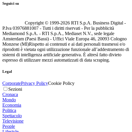
Seguici su
Copyright © 1999-
2026
RTI S.p.A. Business Digital -
P.Iva 03976881007 - Tutti i diritti riservati - Per la pubblicità
Mediamond S.p.A. - RTI S.p.A., Mediaset N.V., sede legale
Amsterdam (Paesi Bassi) - Uffici Viale Europa 46, 20093 Cologno
Monzese (MI)
Rispetto ai contenuti e ai dati personali trasmessi e/o
riprodotti è vietata ogni utilizzazione funzionale all’addestramento di
sistemi di intelligenza artificiale generativa. È altresì fatto divieto
espresso di utilizzare mezzi automatizzati di data scraping.
Legal
Corporate
Privacy Policy
Cookie Policy
Sezioni
Cronaca
Mondo
Economia
Politica
Spettacolo
Televisione
People
Lifestyle