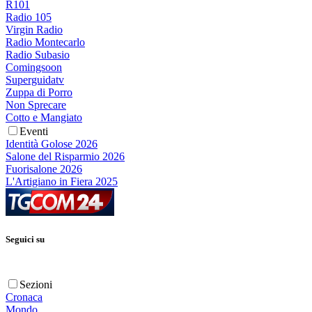
R101
Radio 105
Virgin Radio
Radio Montecarlo
Radio Subasio
Comingsoon
Superguidatv
Zuppa di Porro
Non Sprecare
Cotto e Mangiato
Eventi
Identità Golose 2026
Salone del Risparmio 2026
Fuorisalone 2026
L'Artigiano in Fiera 2025
Seguici su
Sezioni
Cronaca
Mondo