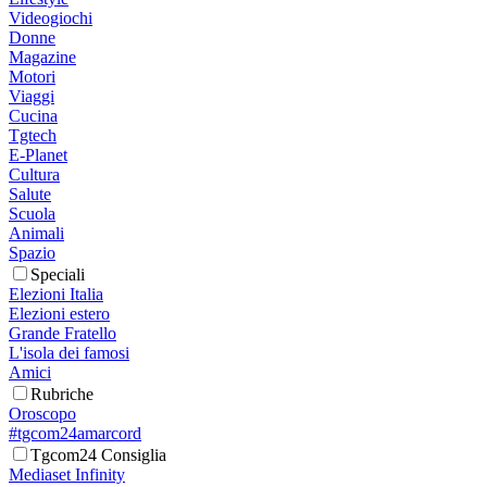
Videogiochi
Donne
Magazine
Motori
Viaggi
Cucina
Tgtech
E-Planet
Cultura
Salute
Scuola
Animali
Spazio
Speciali
Elezioni Italia
Elezioni estero
Grande Fratello
L'isola dei famosi
Amici
Rubriche
Oroscopo
#tgcom24amarcord
Tgcom24 Consiglia
Mediaset Infinity