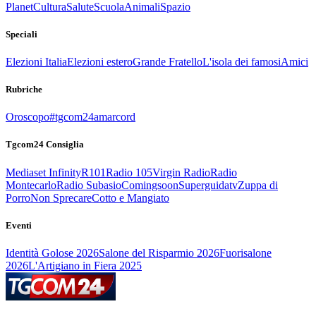
Planet
Cultura
Salute
Scuola
Animali
Spazio
Speciali
Elezioni Italia
Elezioni estero
Grande Fratello
L'isola dei famosi
Amici
Rubriche
Oroscopo
#tgcom24amarcord
Tgcom24 Consiglia
Mediaset Infinity
R101
Radio 105
Virgin Radio
Radio
Montecarlo
Radio Subasio
Comingsoon
Superguidatv
Zuppa di
Porro
Non Sprecare
Cotto e Mangiato
Eventi
Identità Golose 2026
Salone del Risparmio 2026
Fuorisalone
2026
L'Artigiano in Fiera 2025