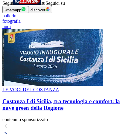
Segui
su
Seguici su
whatsapp
discover
ballerini
fotografia
nudi
LE VOCI DEL COSTANZA
Costanza I di Sicilia, tra tecnologia e comfort: la
nave green della Regione
contenuto sponsorizzato