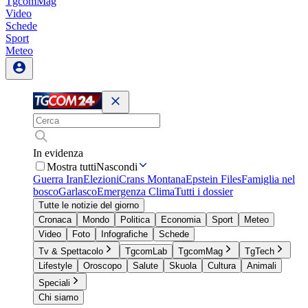
TgcomMag
Video
Schede
Sport
Meteo
In evidenza
Mostra tutti
Nascondi
Guerra Iran
Elezioni
Crans Montana
Epstein Files
Famiglia nel
bosco
Garlasco
Emergenza Clima
Tutti i dossier
Tutte le notizie del giorno
Cronaca
Mondo
Politica
Economia
Sport
Meteo
Video
Foto
Infografiche
Schede
Tv & Spettacolo
TgcomLab
TgcomMag
TgTech
Lifestyle
Oroscopo
Salute
Skuola
Cultura
Animali
Speciali
Chi siamo