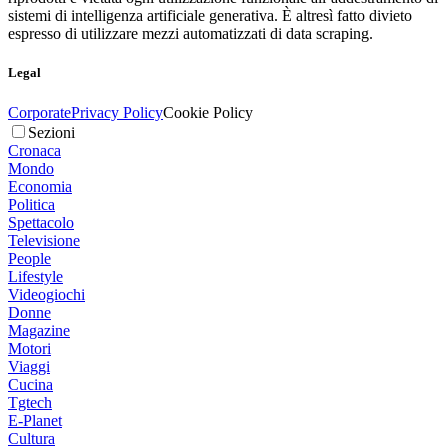
sistemi di intelligenza artificiale generativa. È altresì fatto divieto
espresso di utilizzare mezzi automatizzati di data scraping.
Legal
Corporate
Privacy Policy
Cookie Policy
Sezioni
Cronaca
Mondo
Economia
Politica
Spettacolo
Televisione
People
Lifestyle
Videogiochi
Donne
Magazine
Motori
Viaggi
Cucina
Tgtech
E-Planet
Cultura