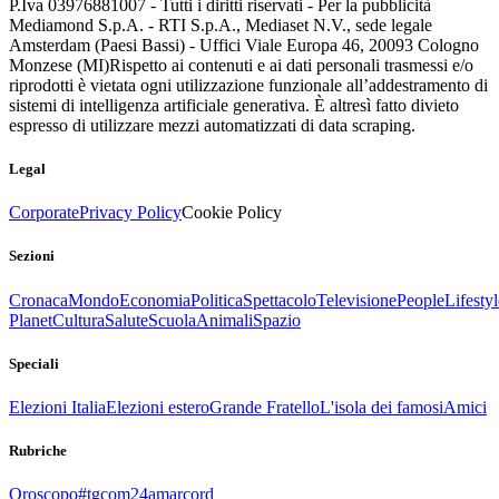
P.Iva 03976881007 - Tutti i diritti riservati - Per la pubblicità
Mediamond S.p.A. - RTI S.p.A., Mediaset N.V., sede legale
Amsterdam (Paesi Bassi) - Uffici Viale Europa 46, 20093 Cologno
Monzese (MI)
Rispetto ai contenuti e ai dati personali trasmessi e/o
riprodotti è vietata ogni utilizzazione funzionale all’addestramento di
sistemi di intelligenza artificiale generativa. È altresì fatto divieto
espresso di utilizzare mezzi automatizzati di data scraping.
Legal
Corporate
Privacy Policy
Cookie Policy
Sezioni
Cronaca
Mondo
Economia
Politica
Spettacolo
Televisione
People
Lifestyl
Planet
Cultura
Salute
Scuola
Animali
Spazio
Speciali
Elezioni Italia
Elezioni estero
Grande Fratello
L'isola dei famosi
Amici
Rubriche
Oroscopo
#tgcom24amarcord