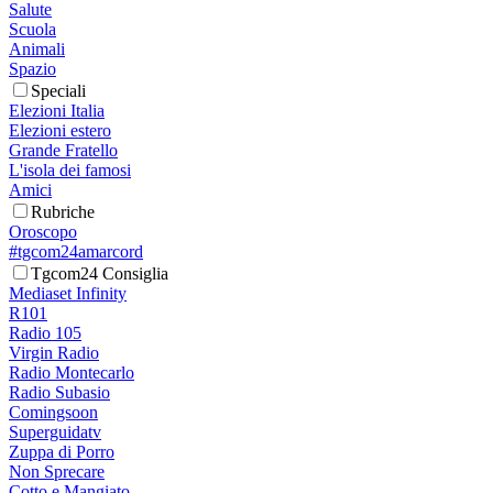
Salute
Scuola
Animali
Spazio
Speciali
Elezioni Italia
Elezioni estero
Grande Fratello
L'isola dei famosi
Amici
Rubriche
Oroscopo
#tgcom24amarcord
Tgcom24 Consiglia
Mediaset Infinity
R101
Radio 105
Virgin Radio
Radio Montecarlo
Radio Subasio
Comingsoon
Superguidatv
Zuppa di Porro
Non Sprecare
Cotto e Mangiato