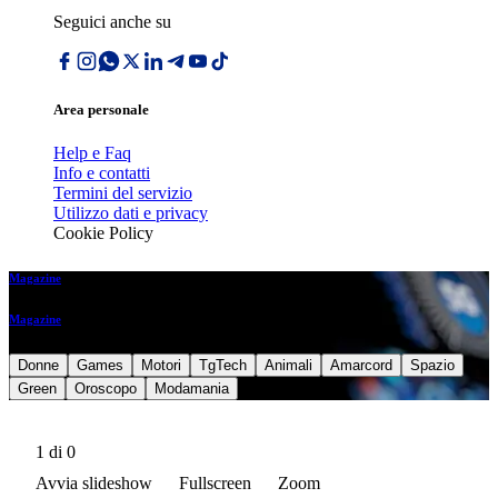
Seguici anche su
Area personale
Help e Faq
Info e contatti
Termini del servizio
Utilizzo dati e privacy
Cookie Policy
Magazine
Magazine
Donne
Games
Motori
TgTech
Animali
Amarcord
Spazio
Green
Oroscopo
Modamania
1
di 0
Avvia slideshow
Fullscreen
Zoom