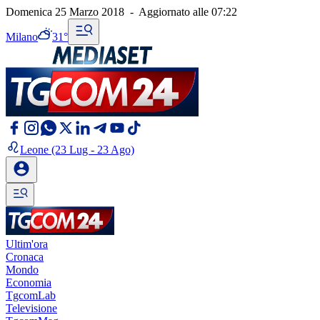
Domenica 25 Marzo 2018
-
Aggiornato alle
07:22
Milano
31°
Leone
(23 Lug - 23 Ago)
Ultim'ora
Cronaca
Mondo
Economia
TgcomLab
Televisione