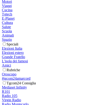
Motori
Viaggi
Cucina
Tgtech
E-Planet
Cultura
Salute
Scuola
Animali
Spazio
Speciali
Elezioni Italia
Elezioni estero
Grande Fratello
L'isola dei famosi
Amici
Rubriche
Oroscopo
#tgcom24amarcord
Tgcom24 Consiglia
Mediaset Infinity
R101
Radio 105
Virgin Radio
Radio Montecarlo