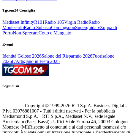
Tgcom24 Consiglia
Mediaset Infinity
R101
Radio 105
Virgin Radio
Radio
Montecarlo
Radio Subasio
Comingsoon
Superguidatv
Zuppa di
Porro
Non Sprecare
Cotto e Mangiato
Eventi
Identità Golose 2026
Salone del Risparmio 2026
Fuorisalone
2026
L'Artigiano in Fiera 2025
Seguici su
Copyright © 1999-
2026
RTI S.p.A. Business Digital -
P.Iva 03976881007 - Tutti i diritti riservati - Per la pubblicità
Mediamond S.p.A. - RTI S.p.A., Mediaset N.V., sede legale
Amsterdam (Paesi Bassi) - Uffici Viale Europa 46, 20093 Cologno
Monzese (MI)
Rispetto ai contenuti e ai dati personali trasmessi e/o
riprodotti è vietata ogni utilizzazione funzionale all’addestramento di