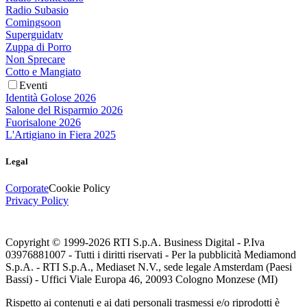
Radio Subasio
Comingsoon
Superguidatv
Zuppa di Porro
Non Sprecare
Cotto e Mangiato
Eventi
Identità Golose 2026
Salone del Risparmio 2026
Fuorisalone 2026
L'Artigiano in Fiera 2025
Legal
Corporate
Cookie Policy
Privacy Policy
Copyright © 1999-
2026
RTI S.p.A. Business Digital - P.Iva
03976881007 - Tutti i diritti riservati - Per la pubblicità Mediamond
S.p.A. - RTI S.p.A., Mediaset N.V., sede legale Amsterdam (Paesi
Bassi) - Uffici Viale Europa 46, 20093 Cologno Monzese (MI)
Rispetto ai contenuti e ai dati personali trasmessi e/o riprodotti è