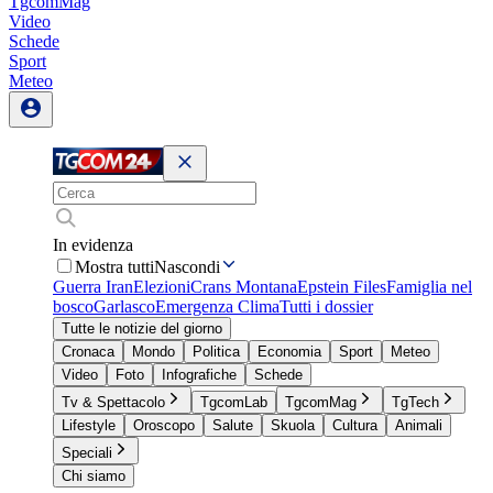
TgcomMag
Video
Schede
Sport
Meteo
In evidenza
Mostra tutti
Nascondi
Guerra Iran
Elezioni
Crans Montana
Epstein Files
Famiglia nel
bosco
Garlasco
Emergenza Clima
Tutti i dossier
Tutte le notizie del giorno
Cronaca
Mondo
Politica
Economia
Sport
Meteo
Video
Foto
Infografiche
Schede
Tv & Spettacolo
TgcomLab
TgcomMag
TgTech
Lifestyle
Oroscopo
Salute
Skuola
Cultura
Animali
Speciali
Chi siamo