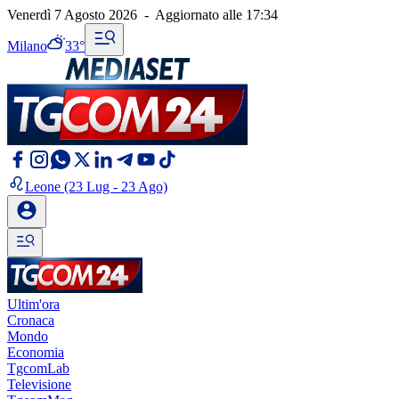
Venerdì 7 Agosto 2026
-
Aggiornato alle
17:34
Milano
33°
Leone
(23 Lug - 23 Ago)
Ultim'ora
Cronaca
Mondo
Economia
TgcomLab
Televisione