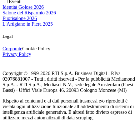
Eventi
Identità Golose 2026
Salone del Risparmio 2026
Fuorisalone 2026
L'Artigiano in Fiera 2025
Legal
Corporate
Cookie Policy
Privacy Policy
Copyright © 1999-
2026
RTI S.p.A. Business Digital - P.Iva
03976881007 - Tutti i diritti riservati - Per la pubblicità Mediamond
S.p.A. - RTI S.p.A., Mediaset N.V., sede legale Amsterdam (Paesi
Bassi) - Uffici Viale Europa 46, 20093 Cologno Monzese (MI)
Rispetto ai contenuti e ai dati personali trasmessi e/o riprodotti è
vietata ogni utilizzazione funzionale all’addestramento di sistemi di
intelligenza artificiale generativa. È altresì fatto divieto espresso di
utilizzare mezzi automatizzati di data scraping.