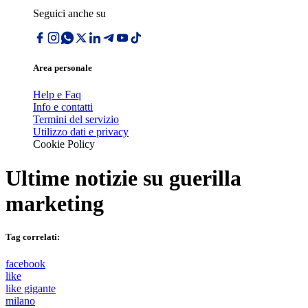
Seguici anche su
Area personale
Help e Faq
Info e contatti
Termini del servizio
Utilizzo dati e privacy
Cookie Policy
Ultime notizie su
guerilla
marketing
Tag correlati:
facebook
like
like gigante
milano