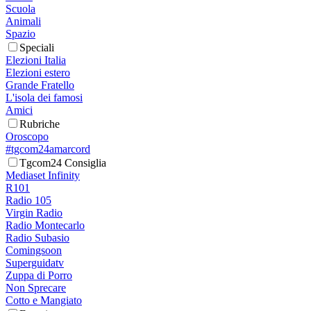
Scuola
Animali
Spazio
Speciali
Elezioni Italia
Elezioni estero
Grande Fratello
L'isola dei famosi
Amici
Rubriche
Oroscopo
#tgcom24amarcord
Tgcom24 Consiglia
Mediaset Infinity
R101
Radio 105
Virgin Radio
Radio Montecarlo
Radio Subasio
Comingsoon
Superguidatv
Zuppa di Porro
Non Sprecare
Cotto e Mangiato