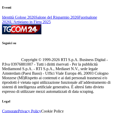
Eventi
Identità Golose 2026
Salone del Risparmio 2026
Fuorisalone
2026
L'Artigiano in Fiera 2025
Seguici su
Copyright © 1999-
2026
RTI S.p.A. Business Digital -
P.Iva 03976881007 - Tutti i diritti riservati - Per la pubblicità
Mediamond S.p.A. - RTI S.p.A., Mediaset N.V., sede legale
Amsterdam (Paesi Bassi) - Uffici Viale Europa 46, 20093 Cologno
Monzese (MI)
Rispetto ai contenuti e ai dati personali trasmessi e/o
riprodotti è vietata ogni utilizzazione funzionale all’addestramento di
sistemi di intelligenza artificiale generativa. È altresì fatto divieto
espresso di utilizzare mezzi automatizzati di data scraping.
Legal
Corporate
Privacy Policy
Cookie Policy