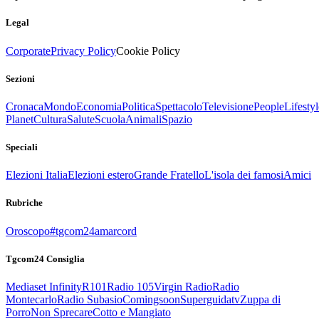
Legal
Corporate
Privacy Policy
Cookie Policy
Sezioni
Cronaca
Mondo
Economia
Politica
Spettacolo
Televisione
People
Lifestyl
Planet
Cultura
Salute
Scuola
Animali
Spazio
Speciali
Elezioni Italia
Elezioni estero
Grande Fratello
L'isola dei famosi
Amici
Rubriche
Oroscopo
#tgcom24amarcord
Tgcom24 Consiglia
Mediaset Infinity
R101
Radio 105
Virgin Radio
Radio
Montecarlo
Radio Subasio
Comingsoon
Superguidatv
Zuppa di
Porro
Non Sprecare
Cotto e Mangiato