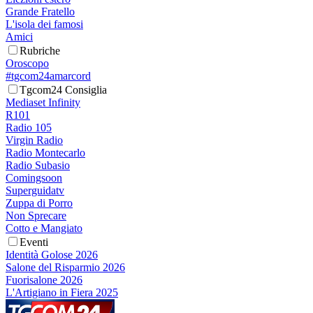
Grande Fratello
L'isola dei famosi
Amici
Rubriche
Oroscopo
#tgcom24amarcord
Tgcom24 Consiglia
Mediaset Infinity
R101
Radio 105
Virgin Radio
Radio Montecarlo
Radio Subasio
Comingsoon
Superguidatv
Zuppa di Porro
Non Sprecare
Cotto e Mangiato
Eventi
Identità Golose 2026
Salone del Risparmio 2026
Fuorisalone 2026
L'Artigiano in Fiera 2025