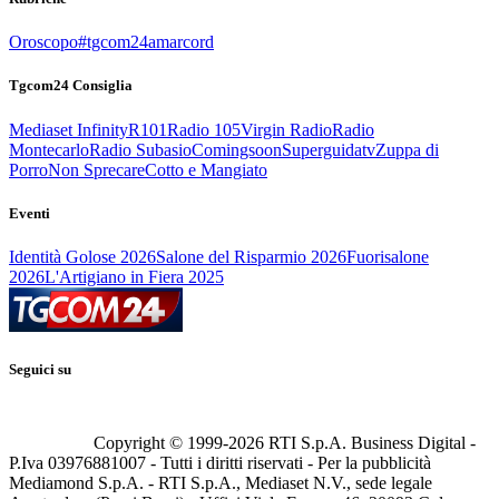
Oroscopo
#tgcom24amarcord
Tgcom24 Consiglia
Mediaset Infinity
R101
Radio 105
Virgin Radio
Radio
Montecarlo
Radio Subasio
Comingsoon
Superguidatv
Zuppa di
Porro
Non Sprecare
Cotto e Mangiato
Eventi
Identità Golose 2026
Salone del Risparmio 2026
Fuorisalone
2026
L'Artigiano in Fiera 2025
Seguici su
Copyright © 1999-
2026
RTI S.p.A. Business Digital -
P.Iva 03976881007 - Tutti i diritti riservati - Per la pubblicità
Mediamond S.p.A. - RTI S.p.A., Mediaset N.V., sede legale