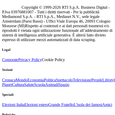
Copyright © 1999-
2026
RTI S.p.A. Business Digital -
P.Iva 03976881007 - Tutti i diritti riservati - Per la pubblicità
Mediamond S.p.A. - RTI S.p.A., Mediaset N.V., sede legale
Amsterdam (Paesi Bassi) - Uffici Viale Europa 46, 20093 Cologno
Monzese (MI)
Rispetto ai contenuti e ai dati personali trasmessi e/o
riprodotti è vietata ogni utilizzazione funzionale all’addestramento di
sistemi di intelligenza artificiale generativa. È altresì fatto divieto
espresso di utilizzare mezzi automatizzati di data scraping.
Legal
Corporate
Privacy Policy
Cookie Policy
Sezioni
Cronaca
Mondo
Economia
Politica
Spettacolo
Televisione
People
Lifestyl
Planet
Cultura
Salute
Scuola
Animali
Spazio
Speciali
Elezioni Italia
Elezioni estero
Grande Fratello
L'isola dei famosi
Amici
Rubriche