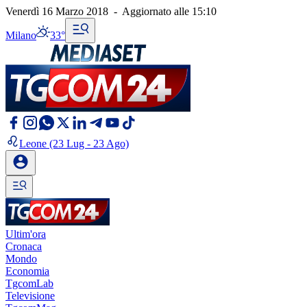
Venerdì 16 Marzo 2018
-
Aggiornato alle
15:10
Milano
33°
Leone
(23 Lug - 23 Ago)
Ultim'ora
Cronaca
Mondo
Economia
TgcomLab
Televisione