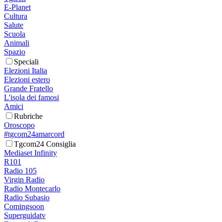
E-Planet
Cultura
Salute
Scuola
Animali
Spazio
Speciali
Elezioni Italia
Elezioni estero
Grande Fratello
L'isola dei famosi
Amici
Rubriche
Oroscopo
#tgcom24amarcord
Tgcom24 Consiglia
Mediaset Infinity
R101
Radio 105
Virgin Radio
Radio Montecarlo
Radio Subasio
Comingsoon
Superguidatv