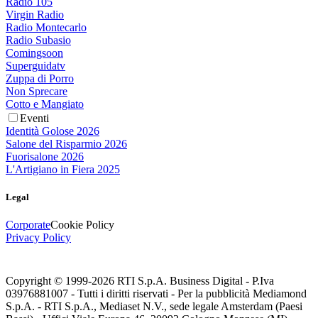
Radio 105
Virgin Radio
Radio Montecarlo
Radio Subasio
Comingsoon
Superguidatv
Zuppa di Porro
Non Sprecare
Cotto e Mangiato
Eventi
Identità Golose 2026
Salone del Risparmio 2026
Fuorisalone 2026
L'Artigiano in Fiera 2025
Legal
Corporate
Cookie Policy
Privacy Policy
Copyright © 1999-
2026
RTI S.p.A. Business Digital - P.Iva
03976881007 - Tutti i diritti riservati - Per la pubblicità Mediamond
S.p.A. - RTI S.p.A., Mediaset N.V., sede legale Amsterdam (Paesi