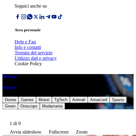
Seguici anche su
Area personale
Help e Faq
Info e contatti
Termini del servizio
Utilizzo dati e privacy
Cookie Policy
Magazine
Magazine
Donne
Games
Motori
TgTech
Animali
Amarcord
Spazio
Green
Oroscopo
Modamania
1
di 9
Avvia slideshow
Fullscreen
Zoom