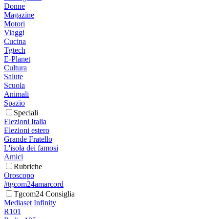
Donne
Magazine
Motori
Viaggi
Cucina
Tgtech
E-Planet
Cultura
Salute
Scuola
Animali
Spazio
Speciali
Elezioni Italia
Elezioni estero
Grande Fratello
L'isola dei famosi
Amici
Rubriche
Oroscopo
#tgcom24amarcord
Tgcom24 Consiglia
Mediaset Infinity
R101