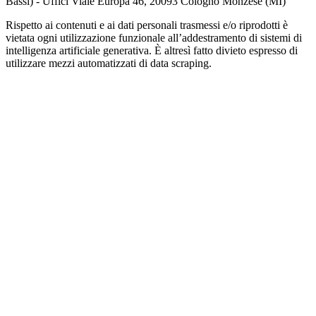
Bassi) - Uffici Viale Europa 46, 20093 Cologno Monzese (MI)
Rispetto ai contenuti e ai dati personali trasmessi e/o riprodotti è
vietata ogni utilizzazione funzionale all’addestramento di sistemi di
intelligenza artificiale generativa. È altresì fatto divieto espresso di
utilizzare mezzi automatizzati di data scraping.