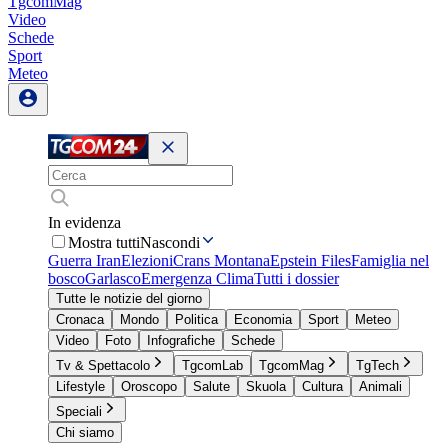
TgcomMag
Video
Schede
Sport
Meteo
In evidenza
Mostra tutti
Nascondi
Guerra Iran
Elezioni
Crans Montana
Epstein Files
Famiglia nel
bosco
Garlasco
Emergenza Clima
Tutti i dossier
Tutte le notizie del giorno
Cronaca
Mondo
Politica
Economia
Sport
Meteo
Video
Foto
Infografiche
Schede
Tv & Spettacolo
TgcomLab
TgcomMag
TgTech
Lifestyle
Oroscopo
Salute
Skuola
Cultura
Animali
Speciali
Chi siamo