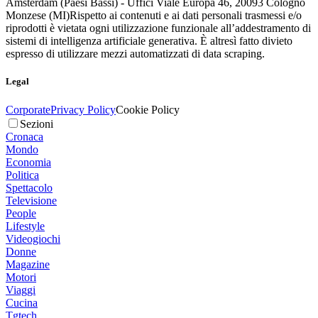
Amsterdam (Paesi Bassi) - Uffici Viale Europa 46, 20093 Cologno
Monzese (MI)
Rispetto ai contenuti e ai dati personali trasmessi e/o
riprodotti è vietata ogni utilizzazione funzionale all’addestramento di
sistemi di intelligenza artificiale generativa. È altresì fatto divieto
espresso di utilizzare mezzi automatizzati di data scraping.
Legal
Corporate
Privacy Policy
Cookie Policy
Sezioni
Cronaca
Mondo
Economia
Politica
Spettacolo
Televisione
People
Lifestyle
Videogiochi
Donne
Magazine
Motori
Viaggi
Cucina
Tgtech