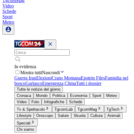
TgcomMag
Video
Schede
Sport
Meteo
In evidenza
Mostra tutti
Nascondi
Guerra Iran
Elezioni
Crans Montana
Epstein Files
Famiglia nel
bosco
Garlasco
Emergenza Clima
Tutti i dossier
Tutte le notizie del giorno
Cronaca
Mondo
Politica
Economia
Sport
Meteo
Video
Foto
Infografiche
Schede
Tv & Spettacolo
TgcomLab
TgcomMag
TgTech
Lifestyle
Oroscopo
Salute
Skuola
Cultura
Animali
Speciali
Chi siamo