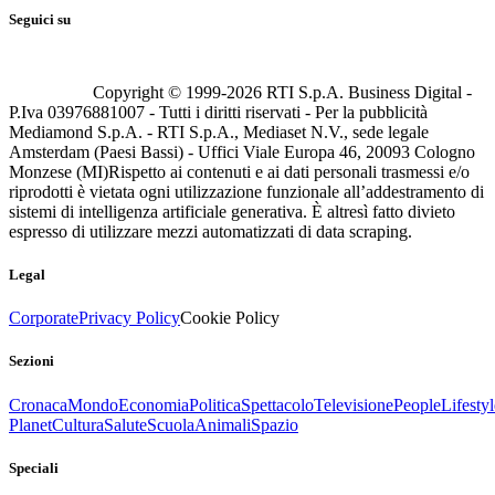
Seguici su
Copyright © 1999-
2026
RTI S.p.A. Business Digital -
P.Iva 03976881007 - Tutti i diritti riservati - Per la pubblicità
Mediamond S.p.A. - RTI S.p.A., Mediaset N.V., sede legale
Amsterdam (Paesi Bassi) - Uffici Viale Europa 46, 20093 Cologno
Monzese (MI)
Rispetto ai contenuti e ai dati personali trasmessi e/o
riprodotti è vietata ogni utilizzazione funzionale all’addestramento di
sistemi di intelligenza artificiale generativa. È altresì fatto divieto
espresso di utilizzare mezzi automatizzati di data scraping.
Legal
Corporate
Privacy Policy
Cookie Policy
Sezioni
Cronaca
Mondo
Economia
Politica
Spettacolo
Televisione
People
Lifestyl
Planet
Cultura
Salute
Scuola
Animali
Spazio
Speciali