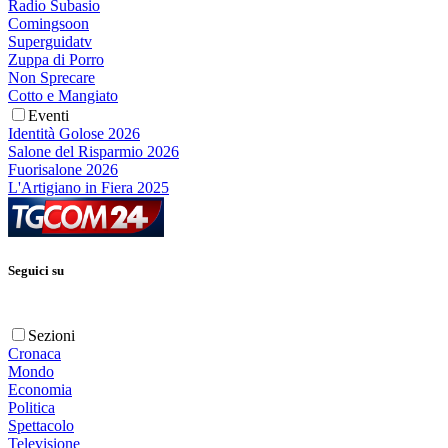
Radio Subasio
Comingsoon
Superguidatv
Zuppa di Porro
Non Sprecare
Cotto e Mangiato
Eventi
Identità Golose 2026
Salone del Risparmio 2026
Fuorisalone 2026
L'Artigiano in Fiera 2025
Seguici su
Sezioni
Cronaca
Mondo
Economia
Politica
Spettacolo
Televisione