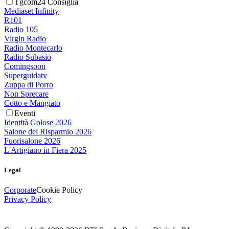
Tgcom24 Consiglia
Mediaset Infinity
R101
Radio 105
Virgin Radio
Radio Montecarlo
Radio Subasio
Comingsoon
Superguidatv
Zuppa di Porro
Non Sprecare
Cotto e Mangiato
Eventi
Identità Golose 2026
Salone del Risparmio 2026
Fuorisalone 2026
L'Artigiano in Fiera 2025
Legal
Corporate
Cookie Policy
Privacy Policy