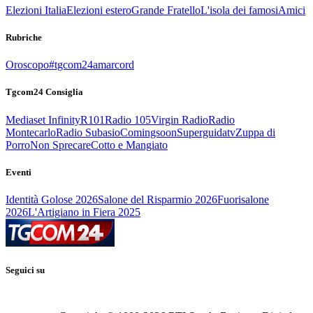
Elezioni Italia
Elezioni estero
Grande Fratello
L'isola dei famosi
Amici
Rubriche
Oroscopo
#tgcom24amarcord
Tgcom24 Consiglia
Mediaset Infinity
R101
Radio 105
Virgin Radio
Radio
Montecarlo
Radio Subasio
Comingsoon
Superguidatv
Zuppa di
Porro
Non Sprecare
Cotto e Mangiato
Eventi
Identità Golose 2026
Salone del Risparmio 2026
Fuorisalone
2026
L'Artigiano in Fiera 2025
Seguici su