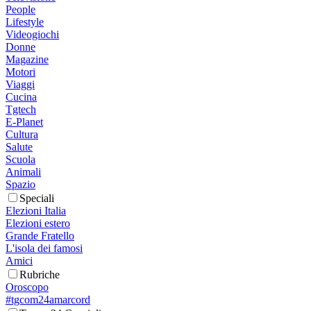
People
Lifestyle
Videogiochi
Donne
Magazine
Motori
Viaggi
Cucina
Tgtech
E-Planet
Cultura
Salute
Scuola
Animali
Spazio
Speciali
Elezioni Italia
Elezioni estero
Grande Fratello
L'isola dei famosi
Amici
Rubriche
Oroscopo
#tgcom24amarcord