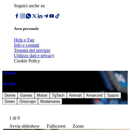
Seguici anche su
Area personale
Help e Faq
Info e contatti
Termini del servizio
Utilizzo dati e privacy
Cookie Policy
Magazine
Magazine
Donne
Games
Motori
TgTech
Animali
Amarcord
Spazio
Green
Oroscopo
Modamania
1
di 9
Avvia slideshow
Fullscreen
Zoom