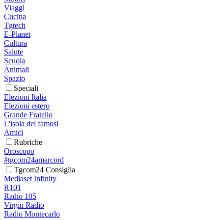
Viaggi
Cucina
Tgtech
E-Planet
Cultura
Salute
Scuola
Animali
Spazio
Speciali
Elezioni Italia
Elezioni estero
Grande Fratello
L'isola dei famosi
Amici
Rubriche
Oroscopo
#tgcom24amarcord
Tgcom24 Consiglia
Mediaset Infinity
R101
Radio 105
Virgin Radio
Radio Montecarlo