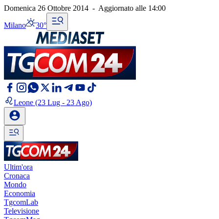
Domenica 26 Ottobre 2014
-
Aggiornato alle
14:00
Milano
30°
Leone
(23 Lug - 23 Ago)
Ultim'ora
Cronaca
Mondo
Economia
TgcomLab
Televisione