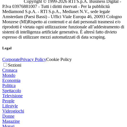
Copyright © 1999-
2026
RTI S.p.A. Business Digital -
P.Iva 03976881007 - Tutti i diritti riservati - Per la pubblicità
Mediamond S.p.A. - RTI S.p.A., Mediaset N.V., sede legale
Amsterdam (Paesi Bassi) - Uffici Viale Europa 46, 20093 Cologno
Monzese (MI)
Rispetto ai contenuti e ai dati personali trasmessi e/o
riprodotti è vietata ogni utilizzazione funzionale all’addestramento di
sistemi di intelligenza artificiale generativa. È altresì fatto divieto
espresso di utilizzare mezzi automatizzati di data scraping.
Legal
Corporate
Privacy Policy
Cookie Policy
Sezioni
Cronaca
Mondo
Economia
Politica
Spettacolo
Televisione
People
Lifestyle
Videogiochi
Donne
Magazine
Motori