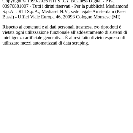
Copyright © 1999-
2026
RTI S.p.A. Business Digital - P.Iva
03976881007 - Tutti i diritti riservati - Per la pubblicità Mediamond
S.p.A. - RTI S.p.A., Mediaset N.V., sede legale Amsterdam (Paesi
Bassi) - Uffici Viale Europa 46, 20093 Cologno Monzese (MI)
Rispetto ai contenuti e ai dati personali trasmessi e/o riprodotti è
vietata ogni utilizzazione funzionale all’addestramento di sistemi di
intelligenza artificiale generativa. È altresì fatto divieto espresso di
utilizzare mezzi automatizzati di data scraping.