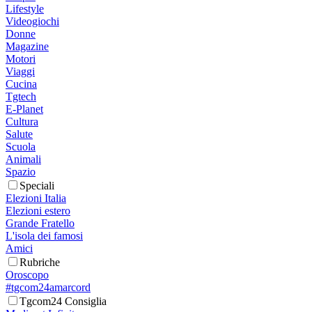
Lifestyle
Videogiochi
Donne
Magazine
Motori
Viaggi
Cucina
Tgtech
E-Planet
Cultura
Salute
Scuola
Animali
Spazio
Speciali
Elezioni Italia
Elezioni estero
Grande Fratello
L'isola dei famosi
Amici
Rubriche
Oroscopo
#tgcom24amarcord
Tgcom24 Consiglia