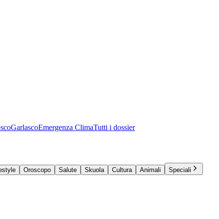
osco
Garlasco
Emergenza Clima
Tutti i dossier
estyle
Oroscopo
Salute
Skuola
Cultura
Animali
Speciali