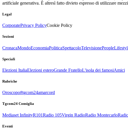
artificiale generativa. È altresì fatto divieto espresso di utilizzare mez
Legal
Corporate
Privacy Policy
Cookie Policy
Sezioni
Cronaca
Mondo
Economia
Politica
Spettacolo
Televisione
People
Lifestyl
Speciali
Elezioni Italia
Elezioni estero
Grande Fratello
L'isola dei famosi
Amici
Rubriche
Oroscopo
#tgcom24amarcord
Tgcom24 Consiglia
Mediaset Infinity
R101
Radio 105
Virgin Radio
Radio Montecarlo
Radio
Eventi