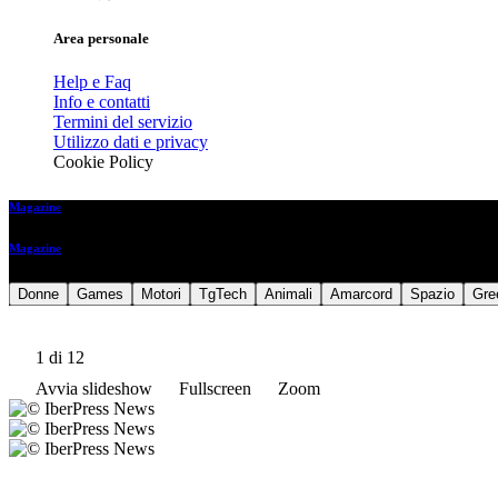
Area personale
Help e Faq
Info e contatti
Termini del servizio
Utilizzo dati e privacy
Cookie Policy
Magazine
Magazine
Donne
Games
Motori
TgTech
Animali
Amarcord
Spazio
Gre
1
di 12
Avvia slideshow
Fullscreen
Zoom