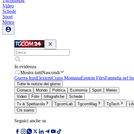
TgcomMag
Video
Schede
Sport
Meteo
In evidenza
Mostra tutti
Nascondi
Guerra Iran
Elezioni
Crans Montana
Epstein Files
Famiglia nel b
Tutte le notizie del giorno
Cronaca
Mondo
Politica
Economia
Sport
Meteo
Video
Foto
Infografiche
Schede
Tv & Spettacolo
TgcomLab
TgcomMag
TgTech
Lif
Chi siamo
Seguici anche su