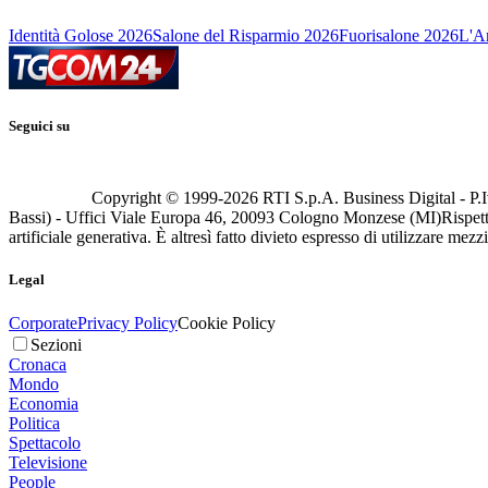
Identità Golose 2026
Salone del Risparmio 2026
Fuorisalone 2026
L'Ar
Seguici su
Copyright © 1999-
2026
RTI S.p.A. Business Digital - P.I
Bassi) - Uffici Viale Europa 46, 20093 Cologno Monzese (MI)
Rispett
artificiale generativa. È altresì fatto divieto espresso di utilizzare mez
Legal
Corporate
Privacy Policy
Cookie Policy
Sezioni
Cronaca
Mondo
Economia
Politica
Spettacolo
Televisione
People