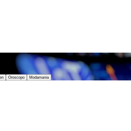
en
Oroscopo
Modamania