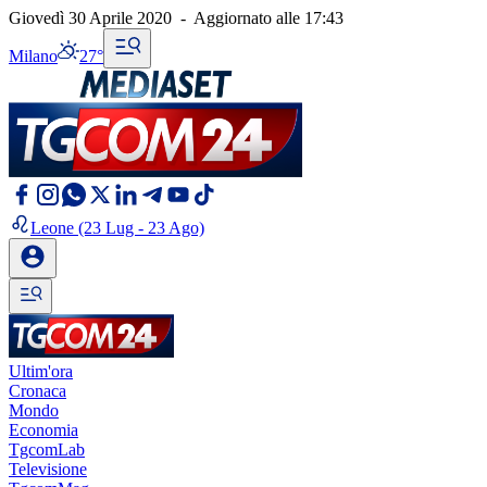
Giovedì 30 Aprile 2020
-
Aggiornato alle
17:43
Milano
27°
Leone
(23 Lug - 23 Ago)
Ultim'ora
Cronaca
Mondo
Economia
TgcomLab
Televisione