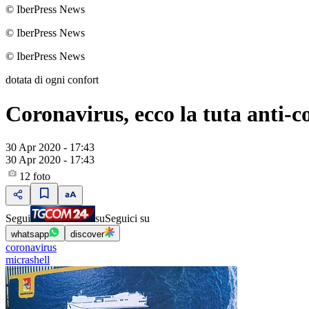
© IberPress News
© IberPress News
© IberPress News
dotata di ogni confort
Coronavirus, ecco la tuta anti-c
30 Apr 2020 - 17:43
30 Apr 2020 - 17:43
12
foto
Segui
su
Seguici su
whatsapp
discover
coronavirus
micrashell