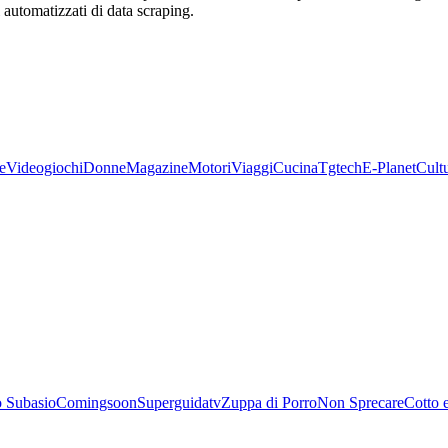
zi automatizzati di data scraping.
e
Videogiochi
Donne
Magazine
Motori
Viaggi
Cucina
Tgtech
E-Planet
Cult
 Subasio
Comingsoon
Superguidatv
Zuppa di Porro
Non Sprecare
Cotto 