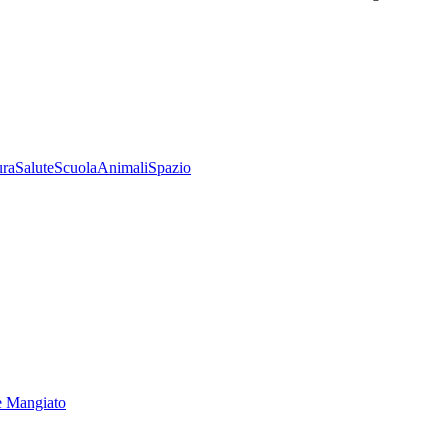
ura
Salute
Scuola
Animali
Spazio
e Mangiato