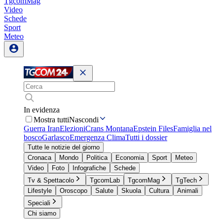
TgcomMag
Video
Schede
Sport
Meteo
In evidenza
Mostra tutti
Nascondi
Guerra Iran
Elezioni
Crans Montana
Epstein Files
Famiglia nel
bosco
Garlasco
Emergenza Clima
Tutti i dossier
Tutte le notizie del giorno
Cronaca
Mondo
Politica
Economia
Sport
Meteo
Video
Foto
Infografiche
Schede
Tv & Spettacolo
TgcomLab
TgcomMag
TgTech
Lifestyle
Oroscopo
Salute
Skuola
Cultura
Animali
Speciali
Chi siamo