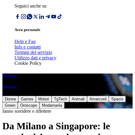
Seguici anche su
Area personale
Help e Faq
Info e contatti
Termini del servizio
Utilizzo dati e privacy
Cookie Policy
Magazine
Magazine
Donne
Games
Motori
TgTech
Animali
Amarcord
Spazio
Green
Oroscopo
Modamania
fanno sorridere e riflettere
Da Milano a Singapore: le