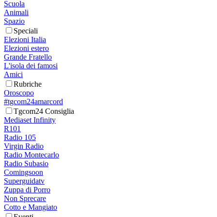
Scuola
Animali
Spazio
Speciali
Elezioni Italia
Elezioni estero
Grande Fratello
L'isola dei famosi
Amici
Rubriche
Oroscopo
#tgcom24amarcord
Tgcom24 Consiglia
Mediaset Infinity
R101
Radio 105
Virgin Radio
Radio Montecarlo
Radio Subasio
Comingsoon
Superguidatv
Zuppa di Porro
Non Sprecare
Cotto e Mangiato
Eventi