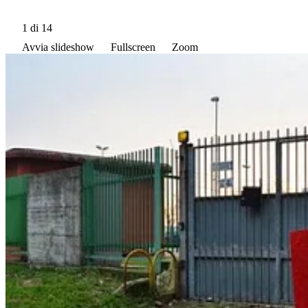
1
di 14
Avvia slideshow
Fullscreen
Zoom