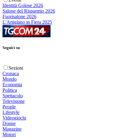
Identità Golose 2026
Salone del Risparmio 2026
Fuorisalone 2026
L'Artigiano in Fiera 2025
Seguici su
Sezioni
Cronaca
Mondo
Economia
Politica
Spettacolo
Televisione
People
Lifestyle
Videogiochi
Donne
Magazine
Motori