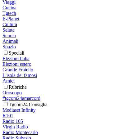
Viaggi
Cucina
Tgtech
E-Planet
Cultura
Salute
Scuola
Animali
Spazio
Speciali
Elezioni Italia
Elezioni estero
Grande Fratello
L'isola dei famosi
Amici
Rubriche
Oroscopo
#tgcom24amarcord
Tgcom24 Consiglia
Mediaset Infinity
R101
Radio 105
Virgin Radio
Radio Montecarlo
Radio Subasio