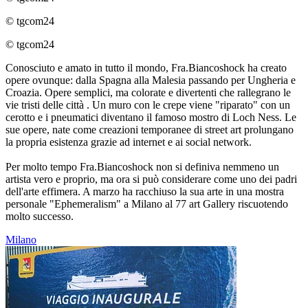
© tgcom24
© tgcom24
Conosciuto e amato in tutto il mondo, Fra.Biancoshock ha creato
opere ovunque: dalla Spagna alla Malesia passando per Ungheria e
Croazia. Opere semplici, ma colorate e divertenti che rallegrano le
vie tristi delle città . Un muro con le crepe viene "riparato" con un
cerotto e i pneumatici diventano il famoso mostro di Loch Ness. Le
sue opere, nate come creazioni temporanee di street art prolungano
la propria esistenza grazie ad internet e ai social network.
Per molto tempo Fra.Biancoshock non si definiva nemmeno un
artista vero e proprio, ma ora si può considerare come uno dei padri
dell'arte effimera. A marzo ha racchiuso la sua arte in una mostra
personale "Ephemeralism" a Milano al 77 art Gallery riscuotendo
molto successo.
Milano