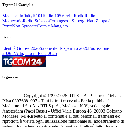
Tgcom24 Consiglia
Mediaset Infinity
R101
Radio 105
Virgin Radio
Radio
Montecarlo
Radio Subasio
Comingsoon
Superguidatv
Zuppa di
Porro
Non Sprecare
Cotto e Mangiato
Eventi
Identità Golose 2026
Salone del Risparmio 2026
Fuorisalone
2026
L'Artigiano in Fiera 2025
Seguici su
Copyright © 1999-
2026
RTI S.p.A. Business Digital -
P.Iva 03976881007 - Tutti i diritti riservati - Per la pubblicità
Mediamond S.p.A. - RTI S.p.A., Mediaset N.V., sede legale
Amsterdam (Paesi Bassi) - Uffici Viale Europa 46, 20093 Cologno
Monzese (MI)
Rispetto ai contenuti e ai dati personali trasmessi e/o
riprodotti è vietata ogni utilizzazione funzionale all’addestramento di
sistemi di intelligenza artificiale generativa. È altresì fatto divieto