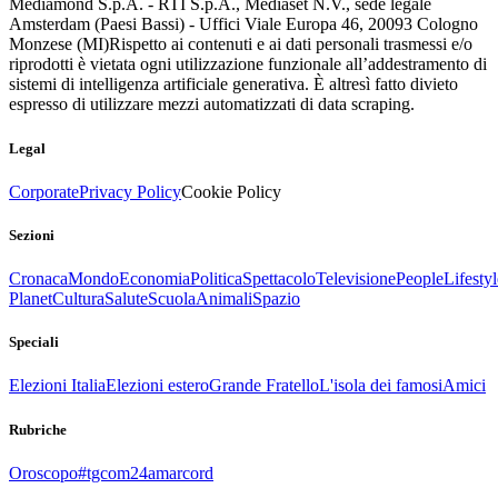
Mediamond S.p.A. - RTI S.p.A., Mediaset N.V., sede legale
Amsterdam (Paesi Bassi) - Uffici Viale Europa 46, 20093 Cologno
Monzese (MI)
Rispetto ai contenuti e ai dati personali trasmessi e/o
riprodotti è vietata ogni utilizzazione funzionale all’addestramento di
sistemi di intelligenza artificiale generativa. È altresì fatto divieto
espresso di utilizzare mezzi automatizzati di data scraping.
Legal
Corporate
Privacy Policy
Cookie Policy
Sezioni
Cronaca
Mondo
Economia
Politica
Spettacolo
Televisione
People
Lifestyl
Planet
Cultura
Salute
Scuola
Animali
Spazio
Speciali
Elezioni Italia
Elezioni estero
Grande Fratello
L'isola dei famosi
Amici
Rubriche
Oroscopo
#tgcom24amarcord