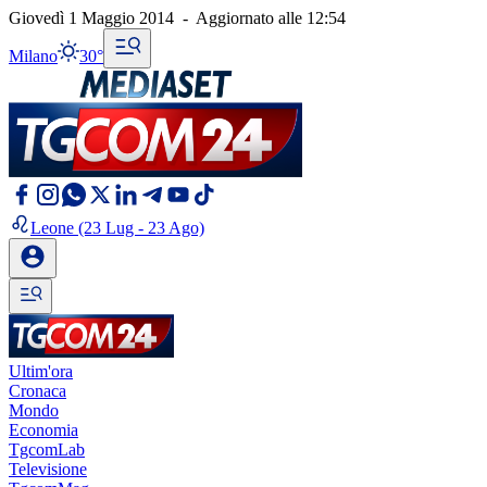
Giovedì 1 Maggio 2014
-
Aggiornato alle
12:54
Milano
30°
Leone
(23 Lug - 23 Ago)
Ultim'ora
Cronaca
Mondo
Economia
TgcomLab
Televisione