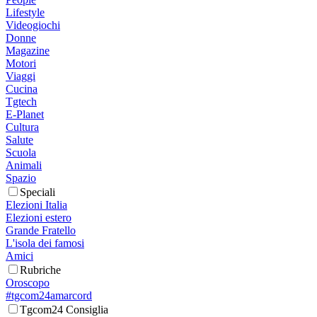
Lifestyle
Videogiochi
Donne
Magazine
Motori
Viaggi
Cucina
Tgtech
E-Planet
Cultura
Salute
Scuola
Animali
Spazio
Speciali
Elezioni Italia
Elezioni estero
Grande Fratello
L'isola dei famosi
Amici
Rubriche
Oroscopo
#tgcom24amarcord
Tgcom24 Consiglia