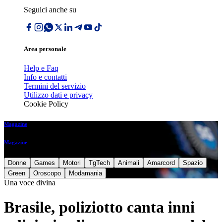
Seguici anche su
Area personale
Help e Faq
Info e contatti
Termini del servizio
Utilizzo dati e privacy
Cookie Policy
Magazine
Magazine
Donne
Games
Motori
TgTech
Animali
Amarcord
Spazio
Green
Oroscopo
Modamania
Una voce divina
Brasile, poliziotto canta inni