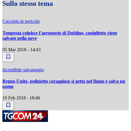
Sullo stesso tema
Cucciolo in pericolo
Tempesta colpisce l’aeroporto di Dublino, coniglietto viene
salvato nella neve
05 Mar 2018 - 14:43
Incredibile salvataggio
Regno Unito, poliziotto coraggioso si getta nel fiume e salva un
uomo
19 Feb 2018 - 18:46