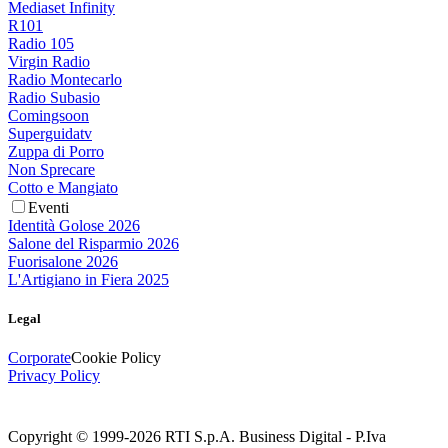
Mediaset Infinity
R101
Radio 105
Virgin Radio
Radio Montecarlo
Radio Subasio
Comingsoon
Superguidatv
Zuppa di Porro
Non Sprecare
Cotto e Mangiato
Eventi
Identità Golose 2026
Salone del Risparmio 2026
Fuorisalone 2026
L'Artigiano in Fiera 2025
Legal
Corporate
Cookie Policy
Privacy Policy
Copyright © 1999-
2026
RTI S.p.A. Business Digital - P.Iva