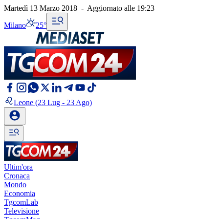
Martedì 13 Marzo 2018
-
Aggiornato alle
19:23
Milano
25°
Leone
(23 Lug - 23 Ago)
Ultim'ora
Cronaca
Mondo
Economia
TgcomLab
Televisione