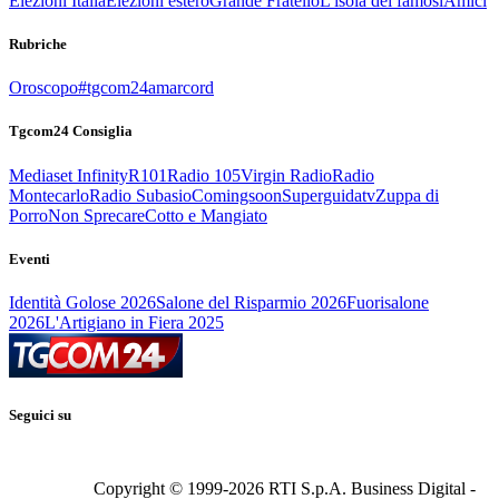
Elezioni Italia
Elezioni estero
Grande Fratello
L'isola dei famosi
Amici
Rubriche
Oroscopo
#tgcom24amarcord
Tgcom24 Consiglia
Mediaset Infinity
R101
Radio 105
Virgin Radio
Radio
Montecarlo
Radio Subasio
Comingsoon
Superguidatv
Zuppa di
Porro
Non Sprecare
Cotto e Mangiato
Eventi
Identità Golose 2026
Salone del Risparmio 2026
Fuorisalone
2026
L'Artigiano in Fiera 2025
Seguici su
Copyright © 1999-
2026
RTI S.p.A. Business Digital -