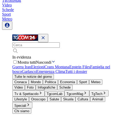
TgcomMag
Video
Schede
Sport
Meteo
In evidenza
Mostra tutti
Nascondi
Guerra Iran
Elezioni
Crans Montana
Epstein Files
Famiglia nel
bosco
Garlasco
Emergenza Clima
Tutti i dossier
Tutte le notizie del giorno
Cronaca
Mondo
Politica
Economia
Sport
Meteo
Video
Foto
Infografiche
Schede
Tv & Spettacolo
TgcomLab
TgcomMag
TgTech
Lifestyle
Oroscopo
Salute
Skuola
Cultura
Animali
Speciali
Chi siamo