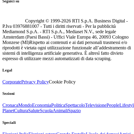
Seguici su
Copyright © 1999-
2026
RTI S.p.A. Business Digital -
P.Iva 03976881007 - Tutti i diritti riservati - Per la pubblicità
Mediamond S.p.A. - RTI S.p.A., Mediaset N.V., sede legale
Amsterdam (Paesi Bassi) - Uffici Viale Europa 46, 20093 Cologno
Monzese (MI)
Rispetto ai contenuti e ai dati personali trasmessi e/o
riprodotti è vietata ogni utilizzazione funzionale all’addestramento di
sistemi di intelligenza artificiale generativa. È altresì fatto divieto
espresso di utilizzare mezzi automatizzati di data scraping.
Legal
Corporate
Privacy Policy
Cookie Policy
Sezioni
Cronaca
Mondo
Economia
Politica
Spettacolo
Televisione
People
Lifestyl
Planet
Cultura
Salute
Scuola
Animali
Spazio
Speciali