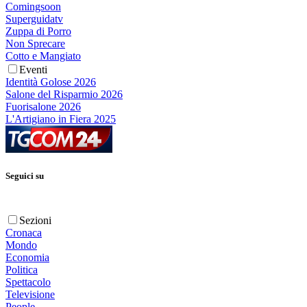
Comingsoon
Superguidatv
Zuppa di Porro
Non Sprecare
Cotto e Mangiato
Eventi
Identità Golose 2026
Salone del Risparmio 2026
Fuorisalone 2026
L'Artigiano in Fiera 2025
Seguici su
Sezioni
Cronaca
Mondo
Economia
Politica
Spettacolo
Televisione
People