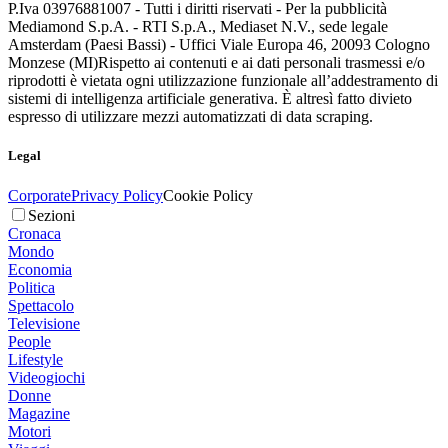
P.Iva 03976881007 - Tutti i diritti riservati - Per la pubblicità
Mediamond S.p.A. - RTI S.p.A., Mediaset N.V., sede legale
Amsterdam (Paesi Bassi) - Uffici Viale Europa 46, 20093 Cologno
Monzese (MI)
Rispetto ai contenuti e ai dati personali trasmessi e/o
riprodotti è vietata ogni utilizzazione funzionale all’addestramento di
sistemi di intelligenza artificiale generativa. È altresì fatto divieto
espresso di utilizzare mezzi automatizzati di data scraping.
Legal
Corporate
Privacy Policy
Cookie Policy
Sezioni
Cronaca
Mondo
Economia
Politica
Spettacolo
Televisione
People
Lifestyle
Videogiochi
Donne
Magazine
Motori