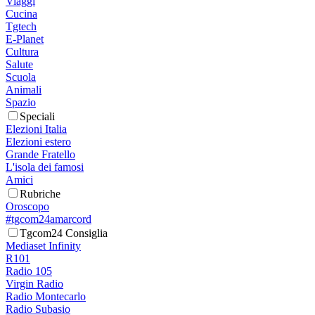
Viaggi
Cucina
Tgtech
E-Planet
Cultura
Salute
Scuola
Animali
Spazio
Speciali
Elezioni Italia
Elezioni estero
Grande Fratello
L'isola dei famosi
Amici
Rubriche
Oroscopo
#tgcom24amarcord
Tgcom24 Consiglia
Mediaset Infinity
R101
Radio 105
Virgin Radio
Radio Montecarlo
Radio Subasio