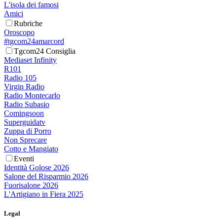
L'isola dei famosi
Amici
Rubriche
Oroscopo
#tgcom24amarcord
Tgcom24 Consiglia
Mediaset Infinity
R101
Radio 105
Virgin Radio
Radio Montecarlo
Radio Subasio
Comingsoon
Superguidatv
Zuppa di Porro
Non Sprecare
Cotto e Mangiato
Eventi
Identità Golose 2026
Salone del Risparmio 2026
Fuorisalone 2026
L'Artigiano in Fiera 2025
Legal