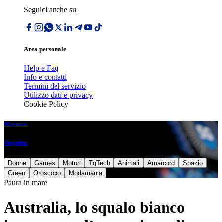
Seguici anche su
Area personale
Help e Faq
Info e contatti
Termini del servizio
Utilizzo dati e privacy
Cookie Policy
Magazine
Magazine
Donne
Games
Motori
TgTech
Animali
Amarcord
Spazio
Green
Oroscopo
Modamania
Paura in mare
Australia, lo squalo bianco