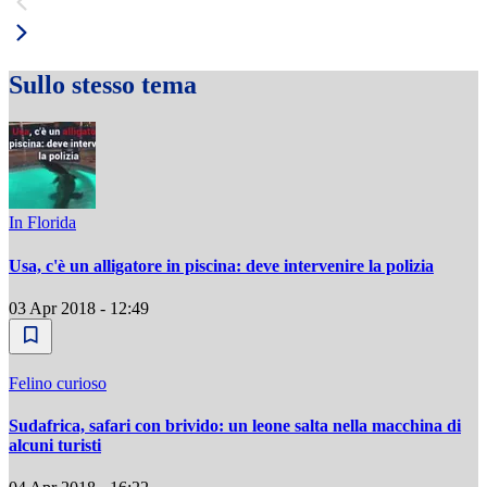
Sullo stesso tema
In Florida
Usa, c'è un alligatore in piscina: deve intervenire la polizia
03 Apr 2018 - 12:49
Felino curioso
Sudafrica, safari con brivido: un leone salta nella macchina di
alcuni turisti