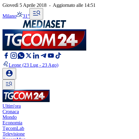
Giovedì 5 Aprile 2018
-
Aggiornato alle
14:51
Milano
31°
Leone
(23 Lug - 23 Ago)
Ultim'ora
Cronaca
Mondo
Economia
TgcomLab
Televisione