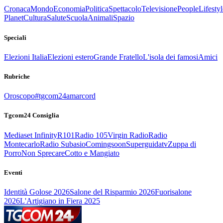
Cronaca
Mondo
Economia
Politica
Spettacolo
Televisione
People
Lifestyl
Planet
Cultura
Salute
Scuola
Animali
Spazio
Speciali
Elezioni Italia
Elezioni estero
Grande Fratello
L'isola dei famosi
Amici
Rubriche
Oroscopo
#tgcom24amarcord
Tgcom24 Consiglia
Mediaset Infinity
R101
Radio 105
Virgin Radio
Radio
Montecarlo
Radio Subasio
Comingsoon
Superguidatv
Zuppa di
Porro
Non Sprecare
Cotto e Mangiato
Eventi
Identità Golose 2026
Salone del Risparmio 2026
Fuorisalone
2026
L'Artigiano in Fiera 2025