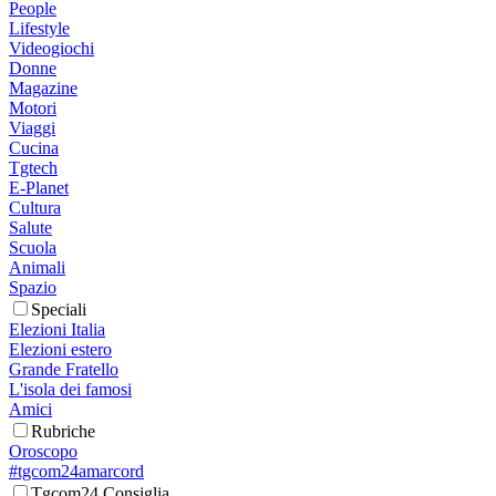
People
Lifestyle
Videogiochi
Donne
Magazine
Motori
Viaggi
Cucina
Tgtech
E-Planet
Cultura
Salute
Scuola
Animali
Spazio
Speciali
Elezioni Italia
Elezioni estero
Grande Fratello
L'isola dei famosi
Amici
Rubriche
Oroscopo
#tgcom24amarcord
Tgcom24 Consiglia