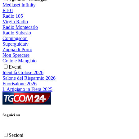
Mediaset Infinity
R101
Radio 105
Virgin Radio
Radio Montecarlo
Radio Subasio
Comingsoon
Superguidatv
Zuppa di Porro
Non Sprecare
Cotto e Mangiato
Eventi
Identità Golose 2026
Salone del Risparmio 2026
Fuorisalone 2026
L'Artigiano in Fiera 2025
Seguici su
Sezioni