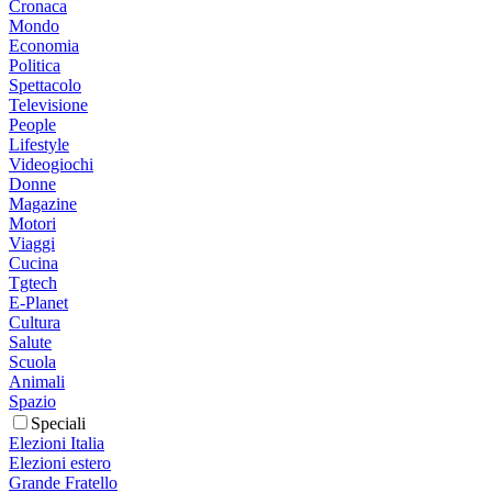
Cronaca
Mondo
Economia
Politica
Spettacolo
Televisione
People
Lifestyle
Videogiochi
Donne
Magazine
Motori
Viaggi
Cucina
Tgtech
E-Planet
Cultura
Salute
Scuola
Animali
Spazio
Speciali
Elezioni Italia
Elezioni estero
Grande Fratello