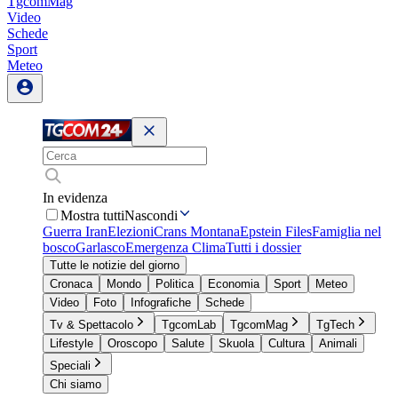
TgcomMag
Video
Schede
Sport
Meteo
In evidenza
Mostra tutti
Nascondi
Guerra Iran
Elezioni
Crans Montana
Epstein Files
Famiglia nel
bosco
Garlasco
Emergenza Clima
Tutti i dossier
Tutte le notizie del giorno
Cronaca
Mondo
Politica
Economia
Sport
Meteo
Video
Foto
Infografiche
Schede
Tv & Spettacolo
TgcomLab
TgcomMag
TgTech
Lifestyle
Oroscopo
Salute
Skuola
Cultura
Animali
Speciali
Chi siamo