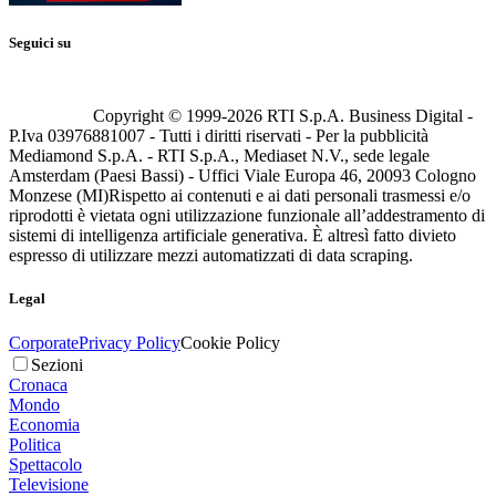
Seguici su
Copyright © 1999-
2026
RTI S.p.A. Business Digital -
P.Iva 03976881007 - Tutti i diritti riservati - Per la pubblicità
Mediamond S.p.A. - RTI S.p.A., Mediaset N.V., sede legale
Amsterdam (Paesi Bassi) - Uffici Viale Europa 46, 20093 Cologno
Monzese (MI)
Rispetto ai contenuti e ai dati personali trasmessi e/o
riprodotti è vietata ogni utilizzazione funzionale all’addestramento di
sistemi di intelligenza artificiale generativa. È altresì fatto divieto
espresso di utilizzare mezzi automatizzati di data scraping.
Legal
Corporate
Privacy Policy
Cookie Policy
Sezioni
Cronaca
Mondo
Economia
Politica
Spettacolo
Televisione