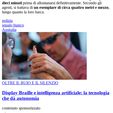
dieci minuti
prima di allontanarsi definitivamente. Secondo gli
agenti, si trattava di
un esemplare di circa quattro metri e mezzo
,
lungo quanto la loro barca.
polizia
squalo bianco
Australia
OLTRE IL BUIO E IL SILENZIO
Display Braille e intelligenza artificiale: la tecnologia
che dà autonomia
contenuto sponsorizzato