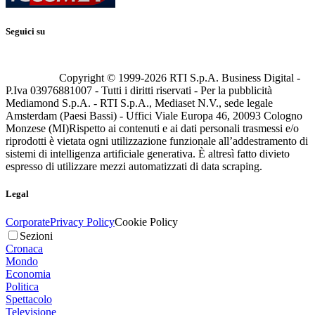
Seguici su
Copyright © 1999-
2026
RTI S.p.A. Business Digital -
P.Iva 03976881007 - Tutti i diritti riservati - Per la pubblicità
Mediamond S.p.A. - RTI S.p.A., Mediaset N.V., sede legale
Amsterdam (Paesi Bassi) - Uffici Viale Europa 46, 20093 Cologno
Monzese (MI)
Rispetto ai contenuti e ai dati personali trasmessi e/o
riprodotti è vietata ogni utilizzazione funzionale all’addestramento di
sistemi di intelligenza artificiale generativa. È altresì fatto divieto
espresso di utilizzare mezzi automatizzati di data scraping.
Legal
Corporate
Privacy Policy
Cookie Policy
Sezioni
Cronaca
Mondo
Economia
Politica
Spettacolo
Televisione