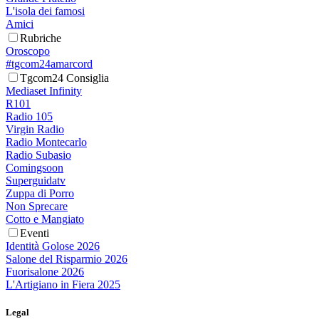
L'isola dei famosi
Amici
Rubriche
Oroscopo
#tgcom24amarcord
Tgcom24 Consiglia
Mediaset Infinity
R101
Radio 105
Virgin Radio
Radio Montecarlo
Radio Subasio
Comingsoon
Superguidatv
Zuppa di Porro
Non Sprecare
Cotto e Mangiato
Eventi
Identità Golose 2026
Salone del Risparmio 2026
Fuorisalone 2026
L'Artigiano in Fiera 2025
Legal