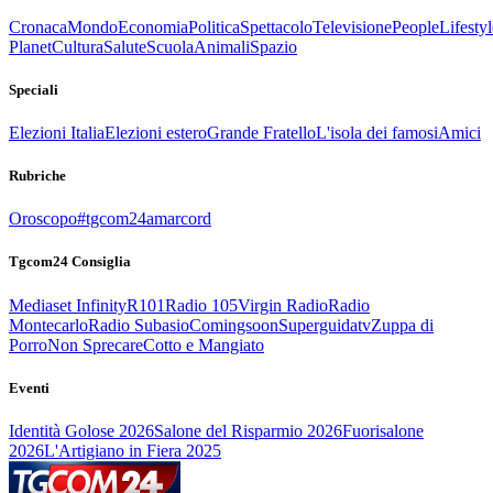
Cronaca
Mondo
Economia
Politica
Spettacolo
Televisione
People
Lifestyl
Planet
Cultura
Salute
Scuola
Animali
Spazio
Speciali
Elezioni Italia
Elezioni estero
Grande Fratello
L'isola dei famosi
Amici
Rubriche
Oroscopo
#tgcom24amarcord
Tgcom24 Consiglia
Mediaset Infinity
R101
Radio 105
Virgin Radio
Radio
Montecarlo
Radio Subasio
Comingsoon
Superguidatv
Zuppa di
Porro
Non Sprecare
Cotto e Mangiato
Eventi
Identità Golose 2026
Salone del Risparmio 2026
Fuorisalone
2026
L'Artigiano in Fiera 2025