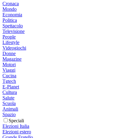
Cronaca
Mondo
Economia
Politica
Spettacolo
Televisione
People
Lifestyle
Videogiochi
Donne
Magazine
Motori
Viaggi
Cucina
Tgtech
E-Planet
Cultura
Salute
Scuola
Animali
Spazio
Speciali
Elezioni Italia
Elezioni estero
Grande Fratello