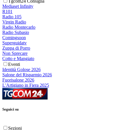
Tgcom24 Consiglia
Mediaset Infinity
R101
Radio 105
Virgin Radio
Radio Montecarlo
Radio Subasio
Comingsoon
Superguidatv
Zuppa di Porro
Non Sprecare
Cotto e Mangiato
Eventi
Identità Golose 2026
Salone del Risparmio 2026
Fuorisalone 2026
L'Artigiano in Fiera 2025
Seguici su
Sezioni