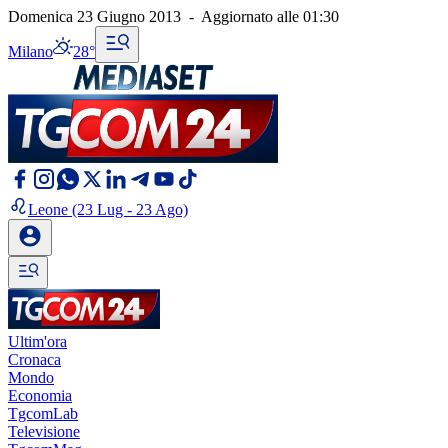
Domenica 23 Giugno 2013
-
Aggiornato alle
01:30
Milano
28°
Leone
(23 Lug - 23 Ago)
Ultim'ora
Cronaca
Mondo
Economia
TgcomLab
Televisione