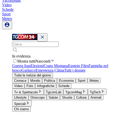
TgcomMag
Video
Schede
Sport
Meteo
In evidenza
Mostra tutti
Nascondi
Guerra Iran
Elezioni
Crans Montana
Epstein Files
Famiglia nel
bosco
Garlasco
Emergenza Clima
Tutti i dossier
Tutte le notizie del giorno
Cronaca
Mondo
Politica
Economia
Sport
Meteo
Video
Foto
Infografiche
Schede
Tv & Spettacolo
TgcomLab
TgcomMag
TgTech
Lifestyle
Oroscopo
Salute
Skuola
Cultura
Animali
Speciali
Chi siamo