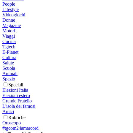
People
Lifestyle
Videogiochi
Donne
Magazine
Motori
Viaggi
Cucina
Tgtech
E-Planet
Cultura
Salute
Scuola
Animali
Spazio
Speciali
Elezioni Italia
Elezioni estero
Grande Fratello
L'isola dei famosi
Amici
Rubriche
Oroscopo
#tgcom24amarcord