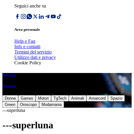
Seguici anche su
Area personale
Help e Faq
Info e contatti
Termini del servizio
Utilizzo dati e privacy
Cookie Policy
Magazine
Magazine
Donne
Games
Motori
TgTech
Animali
Amarcord
Spazio
Green
Oroscopo
Modamania
---superluna
---superluna