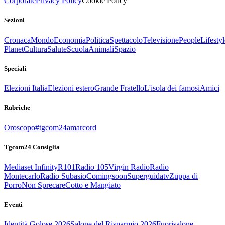
Corporate
Privacy Policy
Cookie Policy
Sezioni
Cronaca
Mondo
Economia
Politica
Spettacolo
Televisione
People
Lifestyl
Planet
Cultura
Salute
Scuola
Animali
Spazio
Speciali
Elezioni Italia
Elezioni estero
Grande Fratello
L'isola dei famosi
Amici
Rubriche
Oroscopo
#tgcom24amarcord
Tgcom24 Consiglia
Mediaset Infinity
R101
Radio 105
Virgin Radio
Radio
Montecarlo
Radio Subasio
Comingsoon
Superguidatv
Zuppa di
Porro
Non Sprecare
Cotto e Mangiato
Eventi
Identità Golose 2026
Salone del Risparmio 2026
Fuorisalone