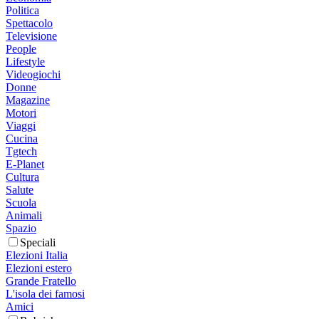
Politica
Spettacolo
Televisione
People
Lifestyle
Videogiochi
Donne
Magazine
Motori
Viaggi
Cucina
Tgtech
E-Planet
Cultura
Salute
Scuola
Animali
Spazio
Speciali
Elezioni Italia
Elezioni estero
Grande Fratello
L'isola dei famosi
Amici