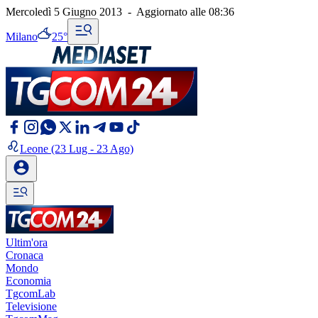
Mercoledì 5 Giugno 2013
-
Aggiornato alle
08:36
Milano
25°
Leone
(23 Lug - 23 Ago)
Ultim'ora
Cronaca
Mondo
Economia
TgcomLab
Televisione