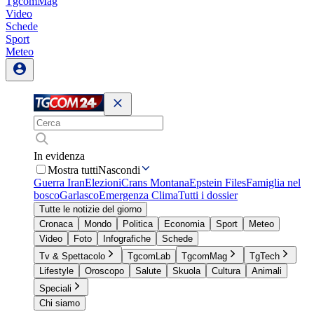
TgcomMag
Video
Schede
Sport
Meteo
In evidenza
Mostra tutti
Nascondi
Guerra Iran
Elezioni
Crans Montana
Epstein Files
Famiglia nel
bosco
Garlasco
Emergenza Clima
Tutti i dossier
Tutte le notizie del giorno
Cronaca
Mondo
Politica
Economia
Sport
Meteo
Video
Foto
Infografiche
Schede
Tv & Spettacolo
TgcomLab
TgcomMag
TgTech
Lifestyle
Oroscopo
Salute
Skuola
Cultura
Animali
Speciali
Chi siamo