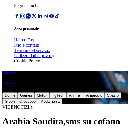
Seguici anche su
Area personale
Help e Faq
Info e contatti
Termini del servizio
Utilizzo dati e privacy
Cookie Policy
Magazine
Magazine
Donne
Games
Motori
TgTech
Animali
Amarcord
Spazio
Green
Oroscopo
Modamania
VIDENOTIZIA
Arabia Saudita,sms su cofano