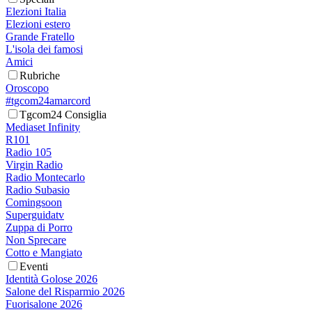
Elezioni Italia
Elezioni estero
Grande Fratello
L'isola dei famosi
Amici
Rubriche
Oroscopo
#tgcom24amarcord
Tgcom24 Consiglia
Mediaset Infinity
R101
Radio 105
Virgin Radio
Radio Montecarlo
Radio Subasio
Comingsoon
Superguidatv
Zuppa di Porro
Non Sprecare
Cotto e Mangiato
Eventi
Identità Golose 2026
Salone del Risparmio 2026
Fuorisalone 2026