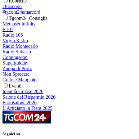
Rubriche
Oroscopo
#tgcom24amarcord
Tgcom24 Consiglia
Mediaset Infinity
R101
Radio 105
Virgin Radio
Radio Montecarlo
Radio Subasio
Comingsoon
Superguidatv
Zuppa di Porro
Non Sprecare
Cotto e Mangiato
Eventi
Identità Golose 2026
Salone del Risparmio 2026
Fuorisalone 2026
L'Artigiano in Fiera 2025
Seguici su