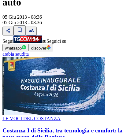
auto
05 Giu 2013 - 08:36
05 Giu 2013 - 08:36
Segui
su
Seguici su
whatsapp
discover
arabia saudita
LE VOCI DEL COSTANZA
Costanza I di Sicilia, tra tecnologia e comfort: la