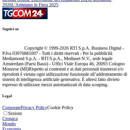
2026
L'Artigiano in Fiera 2025
Seguici su
Copyright © 1999-
2026
RTI S.p.A. Business Digital -
P.Iva 03976881007 - Tutti i diritti riservati - Per la pubblicità
Mediamond S.p.A. - RTI S.p.A., Mediaset N.V., sede legale
Amsterdam (Paesi Bassi) - Uffici Viale Europa 46, 20093 Cologno
Monzese (MI)
Rispetto ai contenuti e ai dati personali trasmessi e/o
riprodotti è vietata ogni utilizzazione funzionale all’addestramento di
sistemi di intelligenza artificiale generativa. È altresì fatto divieto
espresso di utilizzare mezzi automatizzati di data scraping.
Legal
Corporate
Privacy Policy
Cookie Policy
Sezioni
Cronaca
Mondo
Economia