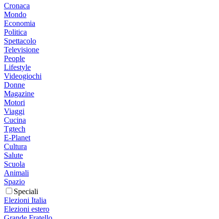
Cronaca
Mondo
Economia
Politica
Spettacolo
Televisione
People
Lifestyle
Videogiochi
Donne
Magazine
Motori
Viaggi
Cucina
Tgtech
E-Planet
Cultura
Salute
Scuola
Animali
Spazio
Speciali
Elezioni Italia
Elezioni estero
Grande Fratello