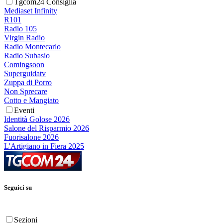
Tgcom24 Consiglia
Mediaset Infinity
R101
Radio 105
Virgin Radio
Radio Montecarlo
Radio Subasio
Comingsoon
Superguidatv
Zuppa di Porro
Non Sprecare
Cotto e Mangiato
Eventi
Identità Golose 2026
Salone del Risparmio 2026
Fuorisalone 2026
L'Artigiano in Fiera 2025
Seguici su
Sezioni