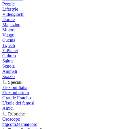
People
Lifestyle
Videogiochi
Donne
Magazine
Motori
Viaggi
Cucina
Tgtech
E-Planet
Cultura
Salute
Scuola
Animali
Spazio
Speciali
Elezioni Italia
Elezioni estero
Grande Fratello
L'isola dei famosi
Amici
Rubriche
Oroscopo
#tgcom24amarcord