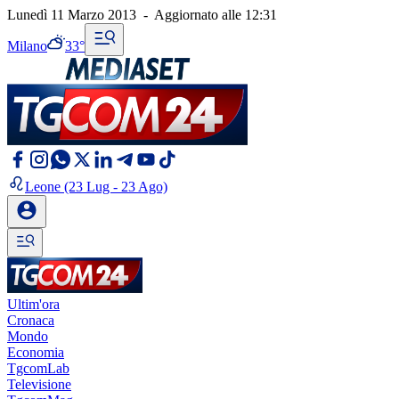
Lunedì 11 Marzo 2013
-
Aggiornato alle
12:31
Milano
33°
Leone
(23 Lug - 23 Ago)
Ultim'ora
Cronaca
Mondo
Economia
TgcomLab
Televisione