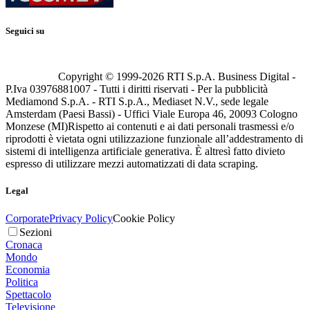
Seguici su
Copyright © 1999-
2026
RTI S.p.A. Business Digital -
P.Iva 03976881007 - Tutti i diritti riservati - Per la pubblicità
Mediamond S.p.A. - RTI S.p.A., Mediaset N.V., sede legale
Amsterdam (Paesi Bassi) - Uffici Viale Europa 46, 20093 Cologno
Monzese (MI)
Rispetto ai contenuti e ai dati personali trasmessi e/o
riprodotti è vietata ogni utilizzazione funzionale all’addestramento di
sistemi di intelligenza artificiale generativa. È altresì fatto divieto
espresso di utilizzare mezzi automatizzati di data scraping.
Legal
Corporate
Privacy Policy
Cookie Policy
Sezioni
Cronaca
Mondo
Economia
Politica
Spettacolo
Televisione