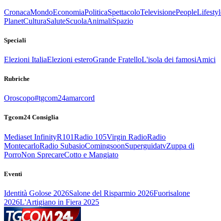
Cronaca
Mondo
Economia
Politica
Spettacolo
Televisione
People
Lifestyl
Planet
Cultura
Salute
Scuola
Animali
Spazio
Speciali
Elezioni Italia
Elezioni estero
Grande Fratello
L'isola dei famosi
Amici
Rubriche
Oroscopo
#tgcom24amarcord
Tgcom24 Consiglia
Mediaset Infinity
R101
Radio 105
Virgin Radio
Radio
Montecarlo
Radio Subasio
Comingsoon
Superguidatv
Zuppa di
Porro
Non Sprecare
Cotto e Mangiato
Eventi
Identità Golose 2026
Salone del Risparmio 2026
Fuorisalone
2026
L'Artigiano in Fiera 2025