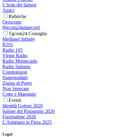
L'isola dei famosi
Amici
Rubriche
Oroscopo
#tgcom24amarcord
Tgcom24 Consiglia
Mediaset Infinity
R101
Radio 105
Virgin Radio
Radio Montecarlo
Radio Subasio
Comingsoon
Superguidatv
Zuppa di Porro
Non Sprecare
Cotto e Mangiato
Eventi
Identità Golose 2026
Salone del Risparmio 2026
Fuorisalone 2026
L'Artigiano in Fiera 2025
Legal