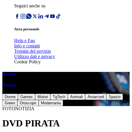
Seguici anche su
Area personale
Help e Faq
Info e contatti
Termini del servizio
Utilizzo dati e privacy
Cookie Policy
Magazine
Magazine
Donne
Games
Motori
TgTech
Animali
Amarcord
Spazio
Green
Oroscopo
Modamania
FOTONOTIZIA
DVD PIRATA