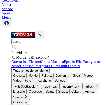
TgcomMag
Video
Schede
Sport
Meteo
In evidenza
Mostra tutti
Nascondi
Guerra Iran
Elezioni
Crans Montana
Epstein Files
Famiglia nel
bosco
Garlasco
Emergenza Clima
Tutti i dossier
Tutte le notizie del giorno
Cronaca
Mondo
Politica
Economia
Sport
Meteo
Video
Foto
Infografiche
Schede
Tv & Spettacolo
TgcomLab
TgcomMag
TgTech
Lifestyle
Oroscopo
Salute
Skuola
Cultura
Animali
Speciali
Chi siamo