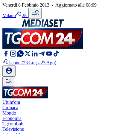
Venerdì 8 Febbraio 2013
-
Aggiornato alle
08:09
Milano
28°
Leone
(23 Lug - 23 Ago)
Ultim'ora
Cronaca
Mondo
Economia
TgcomLab
Televisione