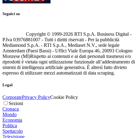
Seguici su
Copyright © 1999-
2026
RTI S.p.A. Business Digital -
P.Iva 03976881007 - Tutti i diritti riservati - Per la pubblicità
Mediamond S.p.A. - RTI S.p.A., Mediaset N.V., sede legale
Amsterdam (Paesi Bassi) - Uffici Viale Europa 46, 20093 Cologno
Monzese (MI)
Rispetto ai contenuti e ai dati personali trasmessi e/o
riprodotti è vietata ogni utilizzazione funzionale all’addestramento di
sistemi di intelligenza artificiale generativa. È altresì fatto divieto
espresso di utilizzare mezzi automatizzati di data scraping.
Legal
Corporate
Privacy Policy
Cookie Policy
Sezioni
Cronaca
Mondo
Economia
Politica
Spettacolo
Televisione