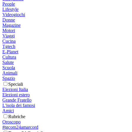
People
Lifestyle
Videogiochi
Donne
Magazine
Motori
Viaggi
Cucina
Tgtech
E-Planet
Cultura
Salute
Scuola
Animali
Spazio
Speciali
Elezioni Italia
Elezioni estero
Grande Fratello
L'isola dei famosi
Amici
Rubriche
Oroscopo
#tgcom24amarcord