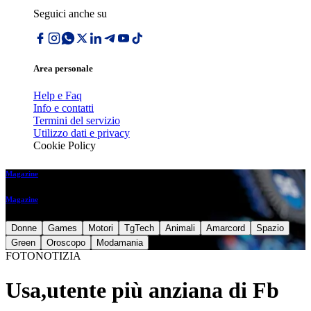
Seguici anche su
Area personale
Help e Faq
Info e contatti
Termini del servizio
Utilizzo dati e privacy
Cookie Policy
Magazine
Magazine
Donne
Games
Motori
TgTech
Animali
Amarcord
Spazio
Green
Oroscopo
Modamania
FOTONOTIZIA
Usa,utente più anziana di Fb