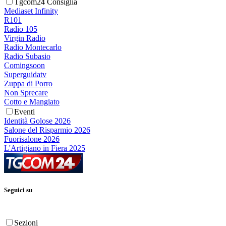
Tgcom24 Consiglia
Mediaset Infinity
R101
Radio 105
Virgin Radio
Radio Montecarlo
Radio Subasio
Comingsoon
Superguidatv
Zuppa di Porro
Non Sprecare
Cotto e Mangiato
Eventi
Identità Golose 2026
Salone del Risparmio 2026
Fuorisalone 2026
L'Artigiano in Fiera 2025
Seguici su
Sezioni