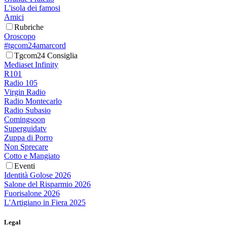
L'isola dei famosi
Amici
Rubriche
Oroscopo
#tgcom24amarcord
Tgcom24 Consiglia
Mediaset Infinity
R101
Radio 105
Virgin Radio
Radio Montecarlo
Radio Subasio
Comingsoon
Superguidatv
Zuppa di Porro
Non Sprecare
Cotto e Mangiato
Eventi
Identità Golose 2026
Salone del Risparmio 2026
Fuorisalone 2026
L'Artigiano in Fiera 2025
Legal