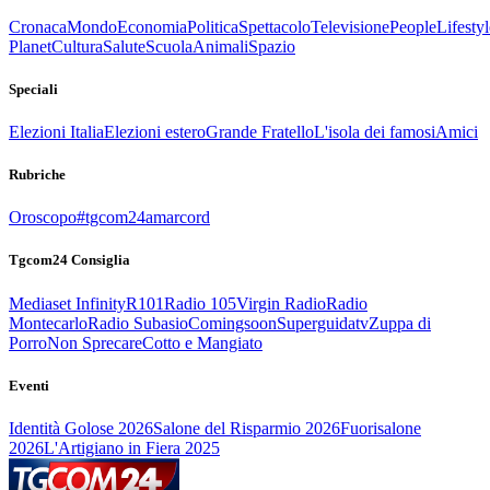
Cronaca
Mondo
Economia
Politica
Spettacolo
Televisione
People
Lifestyl
Planet
Cultura
Salute
Scuola
Animali
Spazio
Speciali
Elezioni Italia
Elezioni estero
Grande Fratello
L'isola dei famosi
Amici
Rubriche
Oroscopo
#tgcom24amarcord
Tgcom24 Consiglia
Mediaset Infinity
R101
Radio 105
Virgin Radio
Radio
Montecarlo
Radio Subasio
Comingsoon
Superguidatv
Zuppa di
Porro
Non Sprecare
Cotto e Mangiato
Eventi
Identità Golose 2026
Salone del Risparmio 2026
Fuorisalone
2026
L'Artigiano in Fiera 2025