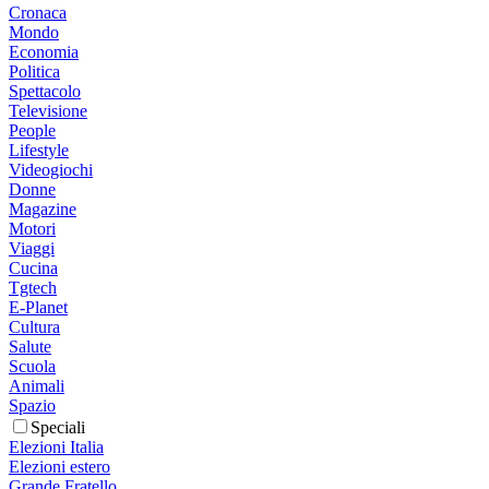
Cronaca
Mondo
Economia
Politica
Spettacolo
Televisione
People
Lifestyle
Videogiochi
Donne
Magazine
Motori
Viaggi
Cucina
Tgtech
E-Planet
Cultura
Salute
Scuola
Animali
Spazio
Speciali
Elezioni Italia
Elezioni estero
Grande Fratello