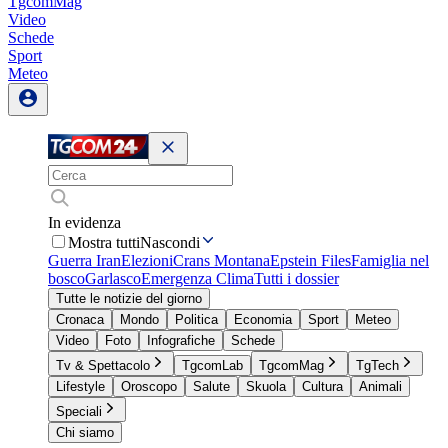
TgcomMag
Video
Schede
Sport
Meteo
In evidenza
Mostra tutti
Nascondi
Guerra Iran
Elezioni
Crans Montana
Epstein Files
Famiglia nel
bosco
Garlasco
Emergenza Clima
Tutti i dossier
Tutte le notizie del giorno
Cronaca
Mondo
Politica
Economia
Sport
Meteo
Video
Foto
Infografiche
Schede
Tv & Spettacolo
TgcomLab
TgcomMag
TgTech
Lifestyle
Oroscopo
Salute
Skuola
Cultura
Animali
Speciali
Chi siamo