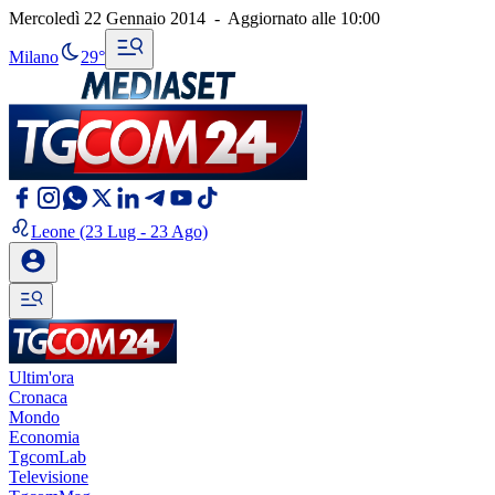
Mercoledì 22 Gennaio 2014
-
Aggiornato alle
10:00
Milano
29°
Leone
(23 Lug - 23 Ago)
Ultim'ora
Cronaca
Mondo
Economia
TgcomLab
Televisione