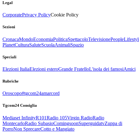
Legal
Corporate
Privacy Policy
Cookie Policy
Sezioni
Cronaca
Mondo
Economia
Politica
Spettacolo
Televisione
People
Lifestyl
Planet
Cultura
Salute
Scuola
Animali
Spazio
Speciali
Elezioni Italia
Elezioni estero
Grande Fratello
L'isola dei famosi
Amici
Rubriche
Oroscopo
#tgcom24amarcord
Tgcom24 Consiglia
Mediaset Infinity
R101
Radio 105
Virgin Radio
Radio
Montecarlo
Radio Subasio
Comingsoon
Superguidatv
Zuppa di
Porro
Non Sprecare
Cotto e Mangiato