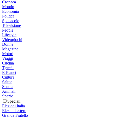
Cronaca
Mondo
Economia
Politica
Spettacolo
Televisione
People
Lifestyle
Videogiochi
Donne
Magazine
Motori
Viaggi
Cucina
Tgtech
E-Planet
Cultura
Salute
Scuola
Animali
Spazio
Speciali
Elezioni Italia
Elezioni estero
Grande Fratello