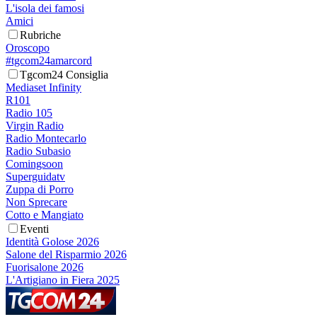
L'isola dei famosi
Amici
Rubriche
Oroscopo
#tgcom24amarcord
Tgcom24 Consiglia
Mediaset Infinity
R101
Radio 105
Virgin Radio
Radio Montecarlo
Radio Subasio
Comingsoon
Superguidatv
Zuppa di Porro
Non Sprecare
Cotto e Mangiato
Eventi
Identità Golose 2026
Salone del Risparmio 2026
Fuorisalone 2026
L'Artigiano in Fiera 2025