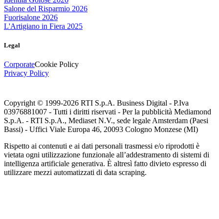
Salone del Risparmio 2026
Fuorisalone 2026
L'Artigiano in Fiera 2025
Legal
Corporate
Cookie Policy
Privacy Policy
Copyright © 1999-
2026
RTI S.p.A. Business Digital - P.Iva
03976881007 - Tutti i diritti riservati - Per la pubblicità Mediamond
S.p.A. - RTI S.p.A., Mediaset N.V., sede legale Amsterdam (Paesi
Bassi) - Uffici Viale Europa 46, 20093 Cologno Monzese (MI)
Rispetto ai contenuti e ai dati personali trasmessi e/o riprodotti è
vietata ogni utilizzazione funzionale all’addestramento di sistemi di
intelligenza artificiale generativa. È altresì fatto divieto espresso di
utilizzare mezzi automatizzati di data scraping.