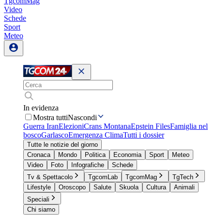
TgcomMag
Video
Schede
Sport
Meteo
In evidenza
Mostra tutti
Nascondi
Guerra Iran
Elezioni
Crans Montana
Epstein Files
Famiglia nel
bosco
Garlasco
Emergenza Clima
Tutti i dossier
Tutte le notizie del giorno
Cronaca
Mondo
Politica
Economia
Sport
Meteo
Video
Foto
Infografiche
Schede
Tv & Spettacolo
TgcomLab
TgcomMag
TgTech
Lifestyle
Oroscopo
Salute
Skuola
Cultura
Animali
Speciali
Chi siamo