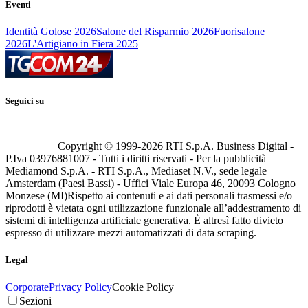
Eventi
Identità Golose 2026
Salone del Risparmio 2026
Fuorisalone
2026
L'Artigiano in Fiera 2025
Seguici su
Copyright © 1999-
2026
RTI S.p.A. Business Digital -
P.Iva 03976881007 - Tutti i diritti riservati - Per la pubblicità
Mediamond S.p.A. - RTI S.p.A., Mediaset N.V., sede legale
Amsterdam (Paesi Bassi) - Uffici Viale Europa 46, 20093 Cologno
Monzese (MI)
Rispetto ai contenuti e ai dati personali trasmessi e/o
riprodotti è vietata ogni utilizzazione funzionale all’addestramento di
sistemi di intelligenza artificiale generativa. È altresì fatto divieto
espresso di utilizzare mezzi automatizzati di data scraping.
Legal
Corporate
Privacy Policy
Cookie Policy
Sezioni