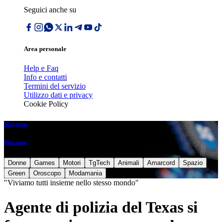
Seguici anche su
Area personale
Help e Faq
Info e contatti
Termini del servizio
Utilizzo dati e privacy
Cookie Policy
Magazine
Magazine
Donne
Games
Motori
TgTech
Animali
Amarcord
Spazio
Green
Oroscopo
Modamania
"Viviamo tutti insieme nello stesso mondo"
Agente di polizia del Texas si