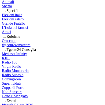
Animali
Spazio
Speciali
Elezioni Italia
Elezioni estero
Grande Fratello
L'isola dei famosi
Amici
Rubriche
Oroscopo
#tgcom24amarcord
Tgcom24 Consiglia
Mediaset Infinity
R101
Radio 105
Virgin Radio
Radio Montecarlo
Radio Subasio
Comingsoon
Superguidatv
Zuppa di Porro
Non Sprecare
Cotto e Mangiato
Eventi
Identità Golose 2026