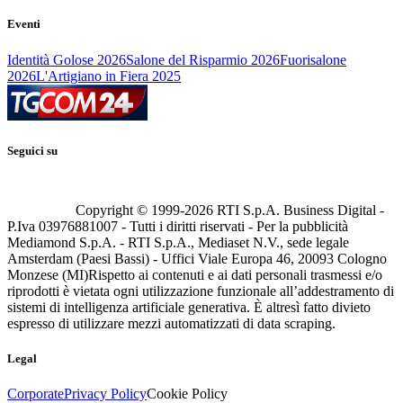
Eventi
Identità Golose 2026
Salone del Risparmio 2026
Fuorisalone
2026
L'Artigiano in Fiera 2025
Seguici su
Copyright © 1999-
2026
RTI S.p.A. Business Digital -
P.Iva 03976881007 - Tutti i diritti riservati - Per la pubblicità
Mediamond S.p.A. - RTI S.p.A., Mediaset N.V., sede legale
Amsterdam (Paesi Bassi) - Uffici Viale Europa 46, 20093 Cologno
Monzese (MI)
Rispetto ai contenuti e ai dati personali trasmessi e/o
riprodotti è vietata ogni utilizzazione funzionale all’addestramento di
sistemi di intelligenza artificiale generativa. È altresì fatto divieto
espresso di utilizzare mezzi automatizzati di data scraping.
Legal
Corporate
Privacy Policy
Cookie Policy