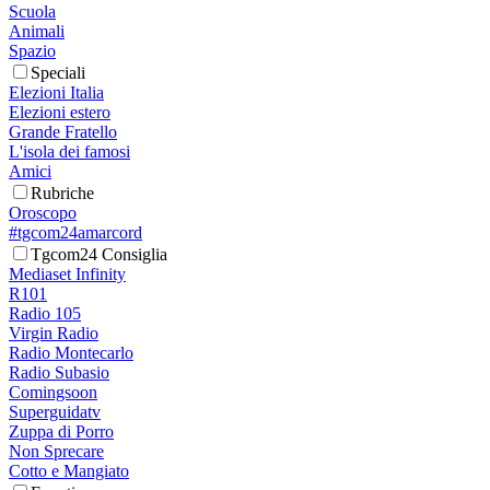
Scuola
Animali
Spazio
Speciali
Elezioni Italia
Elezioni estero
Grande Fratello
L'isola dei famosi
Amici
Rubriche
Oroscopo
#tgcom24amarcord
Tgcom24 Consiglia
Mediaset Infinity
R101
Radio 105
Virgin Radio
Radio Montecarlo
Radio Subasio
Comingsoon
Superguidatv
Zuppa di Porro
Non Sprecare
Cotto e Mangiato