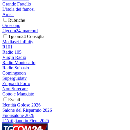
Grande Fratello
L'isola dei famosi
Amici
Rubriche
Oroscopo
#tgcom24amarcord
Tgcom24 Consiglia
Mediaset Infinity
R101
Radio 105
Virgin Radio
Radio Montecarlo
Radio Subasio
Comingsoon
Superguidatv
Zuppa di Porro
Non Sprecare
Cotto e Mangiato
Eventi
Identità Golose 2026
Salone del Risparmio 2026
Fuorisalone 2026
L'Artigiano in Fiera 2025