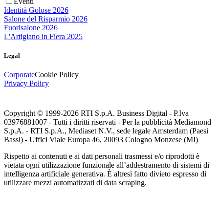
Eventi
Identità Golose 2026
Salone del Risparmio 2026
Fuorisalone 2026
L'Artigiano in Fiera 2025
Legal
Corporate
Cookie Policy
Privacy Policy
Copyright © 1999-
2026
RTI S.p.A. Business Digital - P.Iva
03976881007 - Tutti i diritti riservati - Per la pubblicità Mediamond
S.p.A. - RTI S.p.A., Mediaset N.V., sede legale Amsterdam (Paesi
Bassi) - Uffici Viale Europa 46, 20093 Cologno Monzese (MI)
Rispetto ai contenuti e ai dati personali trasmessi e/o riprodotti è
vietata ogni utilizzazione funzionale all’addestramento di sistemi di
intelligenza artificiale generativa. È altresì fatto divieto espresso di
utilizzare mezzi automatizzati di data scraping.