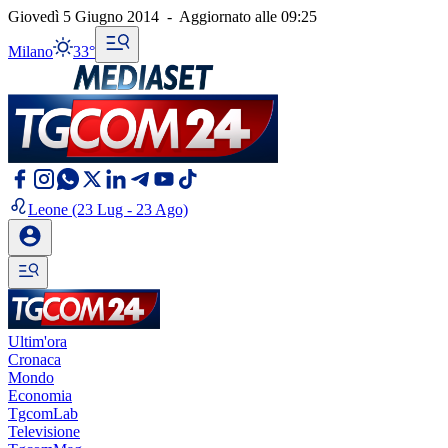
Giovedì 5 Giugno 2014
-
Aggiornato alle
09:25
Milano
33°
Leone
(23 Lug - 23 Ago)
Ultim'ora
Cronaca
Mondo
Economia
TgcomLab
Televisione