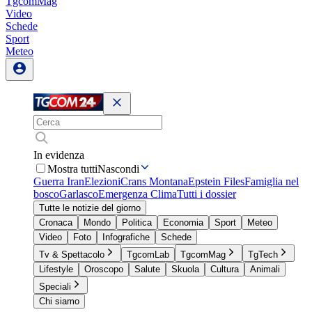
TgcomMag
Video
Schede
Sport
Meteo
In evidenza
Mostra tutti
Nascondi
Guerra Iran
Elezioni
Crans Montana
Epstein Files
Famiglia nel
bosco
Garlasco
Emergenza Clima
Tutti i dossier
Tutte le notizie del giorno
Cronaca
Mondo
Politica
Economia
Sport
Meteo
Video
Foto
Infografiche
Schede
Tv & Spettacolo
TgcomLab
TgcomMag
TgTech
Lifestyle
Oroscopo
Salute
Skuola
Cultura
Animali
Speciali
Chi siamo