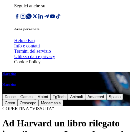
Seguici anche su
Area personale
Help e Faq
Info e contatti
Termini del servizio
Utilizzo dati e privacy
Cookie Policy
Magazine
Magazine
Donne
Games
Motori
TgTech
Animali
Amarcord
Spazio
Green
Oroscopo
Modamania
COPERTINA "VISSUTA"
Ad Harvard un libro rilegato