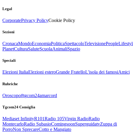
Legal
Corporate
Privacy Policy
Cookie Policy
Sezioni
Cronaca
Mondo
Economia
Politica
Spettacolo
Televisione
People
Lifestyl
Planet
Cultura
Salute
Scuola
Animali
Spazio
Speciali
Elezioni Italia
Elezioni estero
Grande Fratello
L'isola dei famosi
Amici
Rubriche
Oroscopo
#tgcom24amarcord
Tgcom24 Consiglia
Mediaset Infinity
R101
Radio 105
Virgin Radio
Radio
Montecarlo
Radio Subasio
Comingsoon
Superguidatv
Zuppa di
Porro
Non Sprecare
Cotto e Mangiato