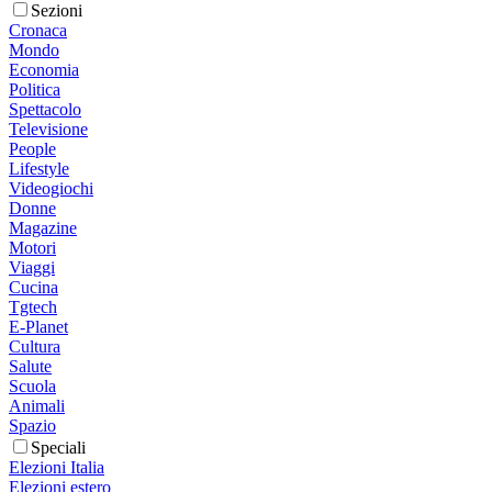
Sezioni
Cronaca
Mondo
Economia
Politica
Spettacolo
Televisione
People
Lifestyle
Videogiochi
Donne
Magazine
Motori
Viaggi
Cucina
Tgtech
E-Planet
Cultura
Salute
Scuola
Animali
Spazio
Speciali
Elezioni Italia
Elezioni estero