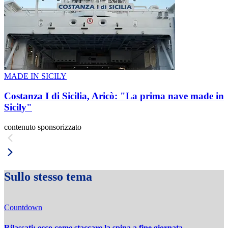
MADE IN SICILY
Costanza I di Sicilia, Aricò: "La prima nave made in
Sicily"
contenuto sponsorizzato
Sullo stesso tema
Countdown
Rilassati: ecco come staccare la spina a fine giornata