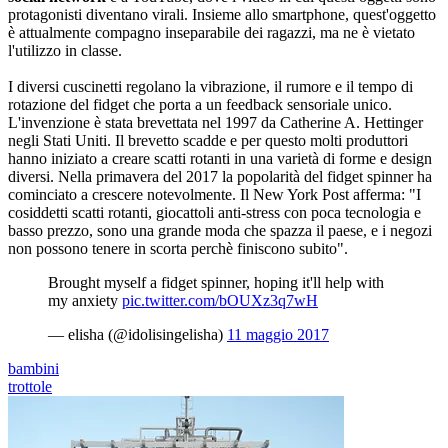
protagonisti diventano virali. Insieme allo smartphone, quest'oggetto
è attualmente compagno inseparabile dei ragazzi, ma ne è vietato
l'utilizzo in classe.
I diversi cuscinetti regolano la vibrazione, il rumore e il tempo di
rotazione del fidget che porta a un feedback sensoriale unico.
L'invenzione è stata brevettata nel 1997 da Catherine A. Hettinger
negli Stati Uniti. Il brevetto scadde e per questo molti produttori
hanno iniziato a creare scatti rotanti in una varietà di forme e design
diversi. Nella primavera del 2017 la popolarità del fidget spinner ha
cominciato a crescere notevolmente. Il New York Post afferma: "I
cosiddetti scatti rotanti, giocattoli anti-stress con poca tecnologia e
basso prezzo, sono una grande moda che spazza il paese, e i negozi
non possono tenere in scorta perchè finiscono subito".
Brought myself a fidget spinner, hoping it'll help with
my anxiety
pic.twitter.com/bOUXz3q7wH
— elisha (@idolisingelisha)
11 maggio 2017
bambini
trottole