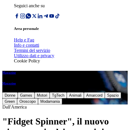
Seguici anche su
Area personale
Help e Faq
Info e contatti
Termini del servizio
Utilizzo dati e privacy
Cookie Policy
Magazine
Magazine
Donne
Games
Motori
TgTech
Animali
Amarcord
Spazio
Green
Oroscopo
Modamania
Dall'America
"Fidget Spinner", il nuovo