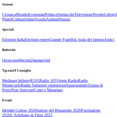
Sezioni
Cronaca
Mondo
Economia
Politica
Spettacolo
Televisione
People
Lifestyl
Planet
Cultura
Salute
Scuola
Animali
Spazio
Speciali
Elezioni Italia
Elezioni estero
Grande Fratello
L'isola dei famosi
Amici
Rubriche
Oroscopo
#tgcom24amarcord
Tgcom24 Consiglia
Mediaset Infinity
R101
Radio 105
Virgin Radio
Radio
Montecarlo
Radio Subasio
Comingsoon
Superguidatv
Zuppa di
Porro
Non Sprecare
Cotto e Mangiato
Eventi
Identità Golose 2026
Salone del Risparmio 2026
Fuorisalone
2026
L'Artigiano in Fiera 2025