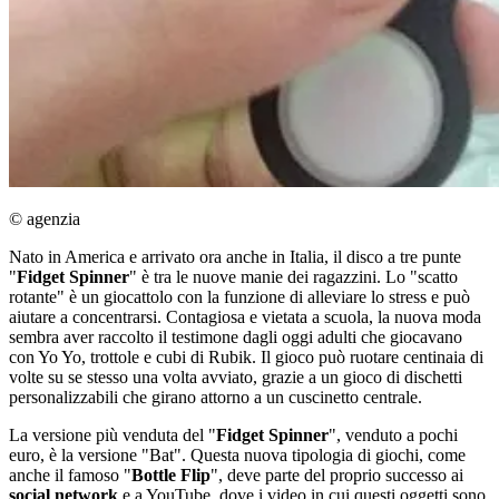
© agenzia
Nato in America e arrivato ora anche in Italia, il disco a tre punte
"
Fidget Spinner
" è tra le nuove manie dei ragazzini. Lo "scatto
rotante" è un giocattolo con la funzione di alleviare lo stress e può
aiutare a concentrarsi. Contagiosa e vietata a scuola, la nuova moda
sembra aver raccolto il testimone dagli oggi adulti che giocavano
con Yo Yo, trottole e cubi di Rubik. Il gioco può ruotare centinaia di
volte su se stesso una volta avviato, grazie a un gioco di dischetti
personalizzabili che girano attorno a un cuscinetto centrale.
La versione più venduta del "
Fidget Spinner
", venduto a pochi
euro, è la versione "Bat". Questa nuova tipologia di giochi, come
anche il famoso "
Bottle Flip
", deve parte del proprio successo ai
social network
e a YouTube, dove i video in cui questi oggetti sono