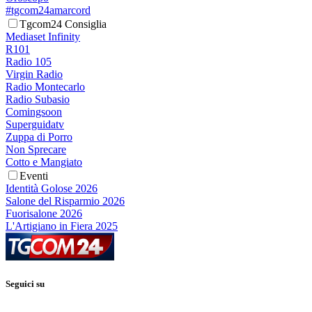
#tgcom24amarcord
Tgcom24 Consiglia
Mediaset Infinity
R101
Radio 105
Virgin Radio
Radio Montecarlo
Radio Subasio
Comingsoon
Superguidatv
Zuppa di Porro
Non Sprecare
Cotto e Mangiato
Eventi
Identità Golose 2026
Salone del Risparmio 2026
Fuorisalone 2026
L'Artigiano in Fiera 2025
Seguici su