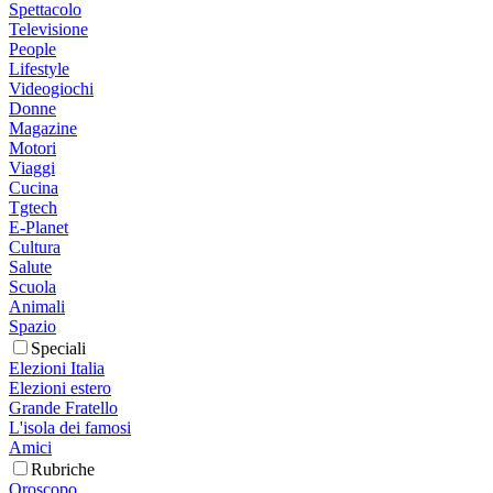
Spettacolo
Televisione
People
Lifestyle
Videogiochi
Donne
Magazine
Motori
Viaggi
Cucina
Tgtech
E-Planet
Cultura
Salute
Scuola
Animali
Spazio
Speciali
Elezioni Italia
Elezioni estero
Grande Fratello
L'isola dei famosi
Amici
Rubriche
Oroscopo