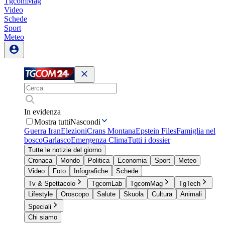
TgcomMag
Video
Schede
Sport
Meteo
In evidenza
Mostra tutti
Nascondi
Guerra Iran
Elezioni
Crans Montana
Epstein Files
Famiglia nel
bosco
Garlasco
Emergenza Clima
Tutti i dossier
Tutte le notizie del giorno
Cronaca
Mondo
Politica
Economia
Sport
Meteo
Video
Foto
Infografiche
Schede
Tv & Spettacolo
TgcomLab
TgcomMag
TgTech
Lifestyle
Oroscopo
Salute
Skuola
Cultura
Animali
Speciali
Chi siamo