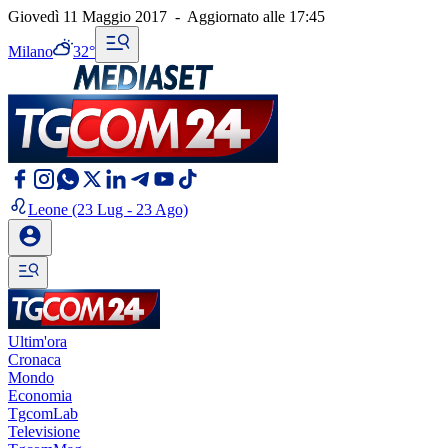
Giovedì 11 Maggio 2017
-
Aggiornato alle
17:45
Milano
32°
Leone
(23 Lug - 23 Ago)
Ultim'ora
Cronaca
Mondo
Economia
TgcomLab
Televisione