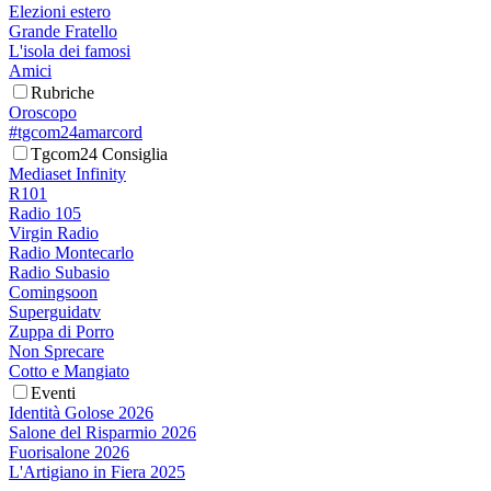
Elezioni estero
Grande Fratello
L'isola dei famosi
Amici
Rubriche
Oroscopo
#tgcom24amarcord
Tgcom24 Consiglia
Mediaset Infinity
R101
Radio 105
Virgin Radio
Radio Montecarlo
Radio Subasio
Comingsoon
Superguidatv
Zuppa di Porro
Non Sprecare
Cotto e Mangiato
Eventi
Identità Golose 2026
Salone del Risparmio 2026
Fuorisalone 2026
L'Artigiano in Fiera 2025