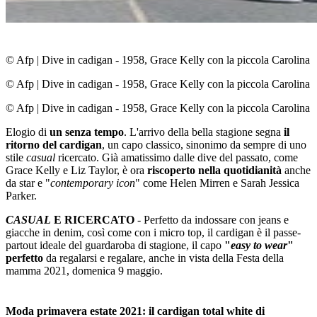
© Afp
|
Dive in cadigan - 1958, Grace Kelly con la piccola Carolina
© Afp
|
Dive in cadigan - 1958, Grace Kelly con la piccola Carolina
© Afp
|
Dive in cadigan - 1958, Grace Kelly con la piccola Carolina
Elogio di
un senza tempo
. L'arrivo della bella stagione segna
il
ritorno del cardigan
, un capo classico, sinonimo da sempre di uno
stile
casual
ricercato. Già
amatissimo dalle dive del passato, come
Grace Kelly e Liz Taylor, è ora
riscoperto nella quotidianità
anche
da star e "
contemporary icon
" come Helen Mirren e Sarah Jessica
Parker.
CASUAL
E RICERCATO
- Perfetto da indossare con jeans e
giacche in denim, così come con i micro top, il cardigan è il passe-
partout ideale del guardaroba di stagione, il capo
"
easy to wear
"
perfetto
da regalarsi e regalare, anche in vista della Festa della
mamma 2021, domenica 9 maggio.
Moda primavera estate 2021: il cardigan total white di