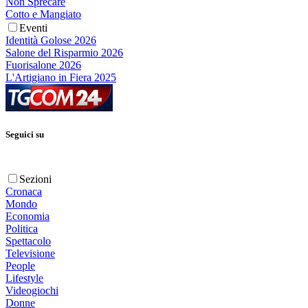
Non Sprecare
Cotto e Mangiato
Eventi
Identità Golose 2026
Salone del Risparmio 2026
Fuorisalone 2026
L'Artigiano in Fiera 2025
Seguici su
Sezioni
Cronaca
Mondo
Economia
Politica
Spettacolo
Televisione
People
Lifestyle
Videogiochi
Donne