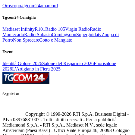
Oroscopo
#tgcom24amarcord
Tgcom24 Consiglia
Mediaset Infinity
R101
Radio 105
Virgin Radio
Radio
Montecarlo
Radio Subasio
Comingsoon
Superguidatv
Zuppa di
Porro
Non Sprecare
Cotto e Mangiato
Eventi
Identità Golose 2026
Salone del Risparmio 2026
Fuorisalone
2026
L'Artigiano in Fiera 2025
Seguici su
Copyright © 1999-
2026
RTI S.p.A. Business Digital -
P.Iva 03976881007 - Tutti i diritti riservati - Per la pubblicità
Mediamond S.p.A. - RTI S.p.A., Mediaset N.V., sede legale
Amsterdam (Paesi Bassi) - Uffici Viale Europa 46, 20093 Cologno