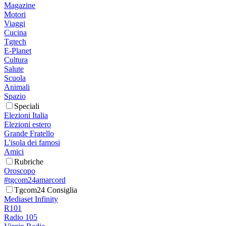
Magazine
Motori
Viaggi
Cucina
Tgtech
E-Planet
Cultura
Salute
Scuola
Animali
Spazio
Speciali
Elezioni Italia
Elezioni estero
Grande Fratello
L'isola dei famosi
Amici
Rubriche
Oroscopo
#tgcom24amarcord
Tgcom24 Consiglia
Mediaset Infinity
R101
Radio 105