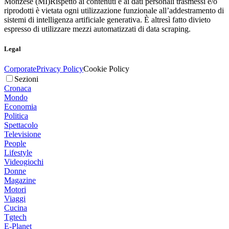
Monzese (MI)
Rispetto ai contenuti e ai dati personali trasmessi e/o
riprodotti è vietata ogni utilizzazione funzionale all’addestramento di
sistemi di intelligenza artificiale generativa. È altresì fatto divieto
espresso di utilizzare mezzi automatizzati di data scraping.
Legal
Corporate
Privacy Policy
Cookie Policy
Sezioni
Cronaca
Mondo
Economia
Politica
Spettacolo
Televisione
People
Lifestyle
Videogiochi
Donne
Magazine
Motori
Viaggi
Cucina
Tgtech
E-Planet