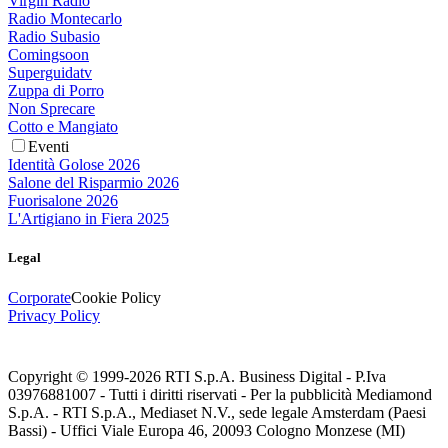
Virgin Radio
Radio Montecarlo
Radio Subasio
Comingsoon
Superguidatv
Zuppa di Porro
Non Sprecare
Cotto e Mangiato
Eventi
Identità Golose 2026
Salone del Risparmio 2026
Fuorisalone 2026
L'Artigiano in Fiera 2025
Legal
Corporate
Cookie Policy
Privacy Policy
Copyright © 1999-
2026
RTI S.p.A. Business Digital - P.Iva
03976881007 - Tutti i diritti riservati - Per la pubblicità Mediamond
S.p.A. - RTI S.p.A., Mediaset N.V., sede legale Amsterdam (Paesi
Bassi) - Uffici Viale Europa 46, 20093 Cologno Monzese (MI)