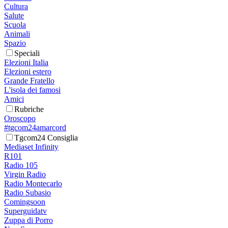
Cultura
Salute
Scuola
Animali
Spazio
Speciali
Elezioni Italia
Elezioni estero
Grande Fratello
L'isola dei famosi
Amici
Rubriche
Oroscopo
#tgcom24amarcord
Tgcom24 Consiglia
Mediaset Infinity
R101
Radio 105
Virgin Radio
Radio Montecarlo
Radio Subasio
Comingsoon
Superguidatv
Zuppa di Porro