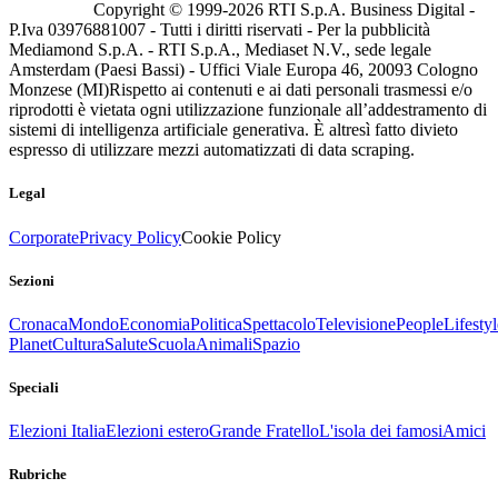
Copyright © 1999-
2026
RTI S.p.A. Business Digital -
P.Iva 03976881007 - Tutti i diritti riservati - Per la pubblicità
Mediamond S.p.A. - RTI S.p.A., Mediaset N.V., sede legale
Amsterdam (Paesi Bassi) - Uffici Viale Europa 46, 20093 Cologno
Monzese (MI)
Rispetto ai contenuti e ai dati personali trasmessi e/o
riprodotti è vietata ogni utilizzazione funzionale all’addestramento di
sistemi di intelligenza artificiale generativa. È altresì fatto divieto
espresso di utilizzare mezzi automatizzati di data scraping.
Legal
Corporate
Privacy Policy
Cookie Policy
Sezioni
Cronaca
Mondo
Economia
Politica
Spettacolo
Televisione
People
Lifestyl
Planet
Cultura
Salute
Scuola
Animali
Spazio
Speciali
Elezioni Italia
Elezioni estero
Grande Fratello
L'isola dei famosi
Amici
Rubriche