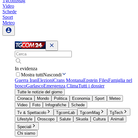
TgcomMag
Video
Schede
Sport
Meteo
In evidenza
Mostra tutti
Nascondi
Guerra Iran
Elezioni
Crans Montana
Epstein Files
Famiglia nel
bosco
Garlasco
Emergenza Clima
Tutti i dossier
Tutte le notizie del giorno
Cronaca
Mondo
Politica
Economia
Sport
Meteo
Video
Foto
Infografiche
Schede
Tv & Spettacolo
TgcomLab
TgcomMag
TgTech
Lifestyle
Oroscopo
Salute
Skuola
Cultura
Animali
Speciali
Chi siamo