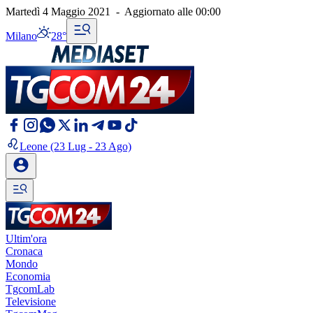
Martedì 4 Maggio 2021
-
Aggiornato alle
00:00
Milano
28°
Leone
(23 Lug - 23 Ago)
Ultim'ora
Cronaca
Mondo
Economia
TgcomLab
Televisione