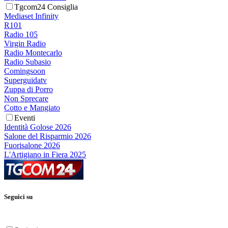
Tgcom24 Consiglia
Mediaset Infinity
R101
Radio 105
Virgin Radio
Radio Montecarlo
Radio Subasio
Comingsoon
Superguidatv
Zuppa di Porro
Non Sprecare
Cotto e Mangiato
Eventi
Identità Golose 2026
Salone del Risparmio 2026
Fuorisalone 2026
L'Artigiano in Fiera 2025
Seguici su