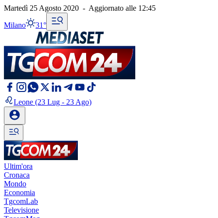
Martedì 25 Agosto 2020
-
Aggiornato alle
12:45
Milano
31°
Leone
(23 Lug - 23 Ago)
Ultim'ora
Cronaca
Mondo
Economia
TgcomLab
Televisione