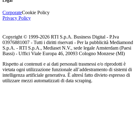
Legal
Corporate
Cookie Policy
Privacy Policy
Copyright © 1999-
2026
RTI S.p.A. Business Digital - P.Iva
03976881007 - Tutti i diritti riservati - Per la pubblicità Mediamond
S.p.A. - RTI S.p.A., Mediaset N.V., sede legale Amsterdam (Paesi
Bassi) - Uffici Viale Europa 46, 20093 Cologno Monzese (MI)
Rispetto ai contenuti e ai dati personali trasmessi e/o riprodotti è
vietata ogni utilizzazione funzionale all’addestramento di sistemi di
intelligenza artificiale generativa. È altresì fatto divieto espresso di
utilizzare mezzi automatizzati di data scraping.