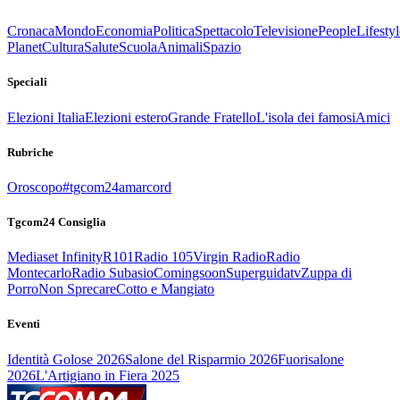
Cronaca
Mondo
Economia
Politica
Spettacolo
Televisione
People
Lifestyl
Planet
Cultura
Salute
Scuola
Animali
Spazio
Speciali
Elezioni Italia
Elezioni estero
Grande Fratello
L'isola dei famosi
Amici
Rubriche
Oroscopo
#tgcom24amarcord
Tgcom24 Consiglia
Mediaset Infinity
R101
Radio 105
Virgin Radio
Radio
Montecarlo
Radio Subasio
Comingsoon
Superguidatv
Zuppa di
Porro
Non Sprecare
Cotto e Mangiato
Eventi
Identità Golose 2026
Salone del Risparmio 2026
Fuorisalone
2026
L'Artigiano in Fiera 2025