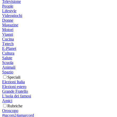
Televisione
People
Lifestyle
Videogiochi
Donne
Magazine
Motori
Viaggi
Cucina
Tgtech
E-Planet
Cultura
Salute
Scuola
Animali
Spazio
Speciali
Elezioni Italia
Elezioni estero
Grande Fratello
L'isola dei famosi
Amici
Rubriche
Oroscopo
#tgcom24amarcord