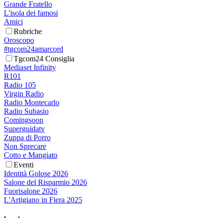
Grande Fratello
L'isola dei famosi
Amici
Rubriche
Oroscopo
#tgcom24amarcord
Tgcom24 Consiglia
Mediaset Infinity
R101
Radio 105
Virgin Radio
Radio Montecarlo
Radio Subasio
Comingsoon
Superguidatv
Zuppa di Porro
Non Sprecare
Cotto e Mangiato
Eventi
Identità Golose 2026
Salone del Risparmio 2026
Fuorisalone 2026
L'Artigiano in Fiera 2025