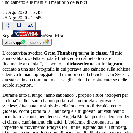
uno zainetto e le mani sul manubrio della bici
25 Ago 2020 - 12:45
25 Ago 2020 - 12:45
Segui
su
Seguici su
whatsapp
discover
L'ecoattivista svedese
Greta Thunberg torna in classe.
"Il mio
anno sabbatico dalla scuola è finito, ed è così bello tornare
finalmente a scuola!", ha scritto la
diciassettenne su Instagram
,
accanto a una sua fotografia in cui portava uno zainetto sulla schiena
e teneva le mani appoggiate sul manubrio della bicicletta. In Svezia,
questa settimana tornano in classe gli studenti e le studentesse delle
scuole superiori.
Durante tutto il lungo "anno sabbatico", proprio i suoi "scioperi per
il clima" dalle lezioni hanno portato alla notorietà la giovane
svedese, diventata un simbolo della lotta contro il riscaldamento
globale. Pochi giorni fa la Thunberg e altri giovani attivisti hanno
incontrato la cancelliera tedesca Angela Merkel per discutere con lei
di clima e cambiamenti climatici. L'epidemia di coronavirus ha
impedito al movimento Fridyas for Future, ispirato dalla Thunberg,
di tenere le sue manifestazioni di massa negli ultimi mesi, smorzando