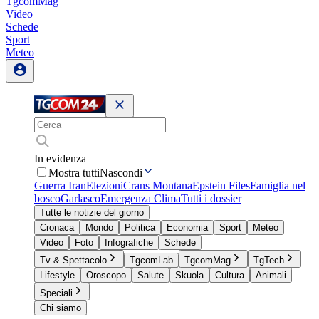
TgcomMag
Video
Schede
Sport
Meteo
In evidenza
Mostra tutti
Nascondi
Guerra Iran
Elezioni
Crans Montana
Epstein Files
Famiglia nel
bosco
Garlasco
Emergenza Clima
Tutti i dossier
Tutte le notizie del giorno
Cronaca
Mondo
Politica
Economia
Sport
Meteo
Video
Foto
Infografiche
Schede
Tv & Spettacolo
TgcomLab
TgcomMag
TgTech
Lifestyle
Oroscopo
Salute
Skuola
Cultura
Animali
Speciali
Chi siamo