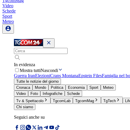
TgcomMag
Video
Schede
Sport
Meteo
In evidenza
Mostra tutti
Nascondi
Guerra Iran
Elezioni
Crans Montana
Epstein Files
Famiglia nel b
Tutte le notizie del giorno
Cronaca
Mondo
Politica
Economia
Sport
Meteo
Video
Foto
Infografiche
Schede
Tv & Spettacolo
TgcomLab
TgcomMag
TgTech
Lif
Chi siamo
Seguici anche su