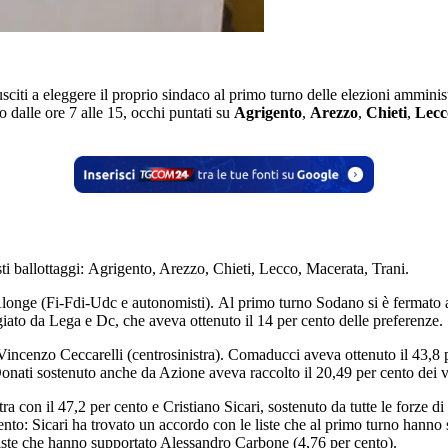
usciti a eleggere il proprio sindaco al primo turno delle elezioni ammini
 dalle ore 7 alle 15, occhi puntati su
Agrigento
,
Arezzo
,
Chieti
,
Lecc
ti ballottaggi: Agrigento, Arezzo, Chieti, Lecco, Macerata, Trani.
longe (Fi-Fdi-Udc e autonomisti). Al primo turno Sodano si è fermato al 
giato da Lega e Dc, che aveva ottenuto il 14 per cento delle preferenze.
ncenzo Ceccarelli (centrosinistra). Comaducci aveva ottenuto il 43,8 pe
Donati sostenuto anche da Azione aveva raccolto il 20,49 per cento dei v
ra con il 47,2 per cento e Cristiano Sicari, sostenuto da tutte le forze 
mento: Sicari ha trovato un accordo con le liste che al primo turno hanno
ntriste che hanno supportato Alessandro Carbone (4,76 per cento).