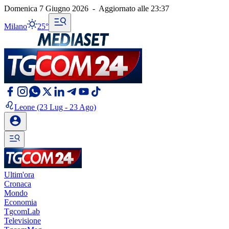
Domenica 7 Giugno 2026
-
Aggiornato alle
23:37
Milano
25°
Leone
(23 Lug - 23 Ago)
Ultim'ora
Cronaca
Mondo
Economia
TgcomLab
Televisione