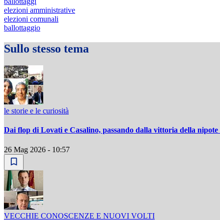
ballottaggi
elezioni amministrative
elezioni comunali
ballottaggio
Sullo stesso tema
le storie e le curiosità
Dai flop di Lovati e Casalino, passando dalla vittoria della nipot
26 Mag 2026 - 10:57
VECCHIE CONOSCENZE E NUOVI VOLTI