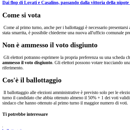
Dai flop di Lovati e Casalino, passando dalla vittoria della nipot
Come si vota
Come al primo turno, anche per i ballottaggi è necessario presentarsi
stata smarrita, è possibile chiederne una nuova all'ufficio comunale prep
Non è ammesso il voto disgiunto
Gli elettori potranno esprimere la propria preferenza su una scheda che
ammesso il voto disgiunto
. Gli elettori possono votare tracciando un
riferimento.
Cos'è il ballottaggio
Il ballottaggio alle elezioni amministrative è previsto solo per le elez
turno il candidato che abbia ottenuto almeno il 50% + 1 dei voti validi
sindaco che hanno ottenuto al primo turno il maggior numero di voti.
Ti potrebbe interessare