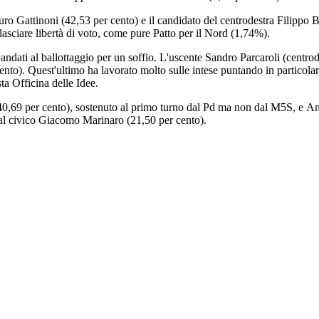
Mauro Gattinoni (42,53 per cento) e il candidato del centrodestra Filippo
 lasciare libertà di voto, come pure Patto per il Nord (1,74%).
 è andati al ballottaggio per un soffio. L'uscente Sandro Parcaroli (centrod
 cento). Quest'ultimo ha lavorato molto sulle intese puntando in particola
ta Officina delle Idee.
40,69 per cento), sostenuto al primo turno dal Pd ma non dal M5S, e Ang
 dal civico Giacomo Marinaro (21,50 per cento).