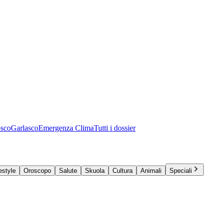
osco
Garlasco
Emergenza Clima
Tutti i dossier
estyle
Oroscopo
Salute
Skuola
Cultura
Animali
Speciali