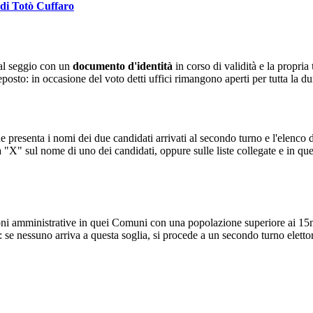
e di Totò Cuffaro
 al seggio con un
documento d'identità
in corso di validità e la propria
osto: in occasione del voto detti uffici rimangono aperti per tutta la dur
 presenta i nomi dei due candidati arrivati al secondo turno e l'elenco d
a "X" sul nome di uno dei candidati, oppure sulle liste collegate e in q
ioni amministrative in quei Comuni con una popolazione superiore ai 15mil
: se nessuno arriva a questa soglia, si procede a un secondo turno eletto