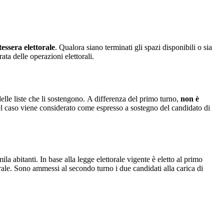
tessera elettorale
. Qualora siano terminati gli spazi disponibili o sia
ata delle operazioni elettorali.
elle liste che li sostengono. A differenza del primo turno,
non è
uel caso viene considerato come espresso a sostegno del candidato di
a abitanti. In base alla legge elettorale vigente è eletto al primo
rale. Sono ammessi al secondo turno i due candidati alla carica di