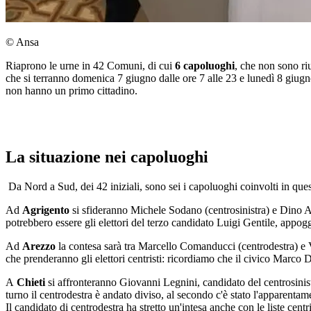
© Ansa
Riaprono le urne in 42 Comuni, di cui
6 capoluoghi
, che non sono ri
che si terranno domenica 7 giugno dalle ore 7 alle 23 e lunedì 8 giugno
non hanno un primo cittadino.
La situazione nei capoluoghi
Da Nord a Sud, dei 42 iniziali, sono sei i capoluoghi coinvolti in ques
Ad
Agrigento
si sfideranno Michele Sodano (centrosinistra) e Dino A
potrebbero essere gli elettori del terzo candidato Luigi Gentile, appog
Ad
Arezzo
la contesa sarà tra Marcello Comanducci (centrodestra) e Vi
che prenderanno gli elettori centristi: ricordiamo che il civico Marco 
A
Chieti
si affronteranno Giovanni Legnini, candidato del centrosinist
turno il centrodestra è andato diviso, al secondo c'è stato l'apparenta
Il candidato di centrodestra ha stretto un'intesa anche con le liste ce