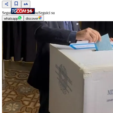
Segui
su
Seguici su
whatsapp
discover