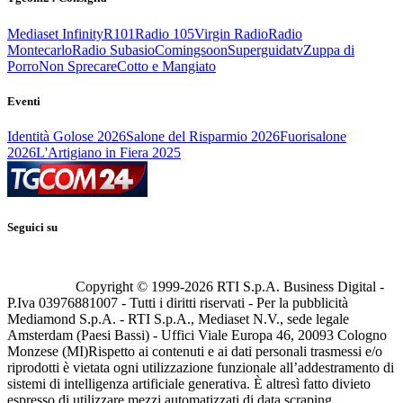
Mediaset Infinity
R101
Radio 105
Virgin Radio
Radio
Montecarlo
Radio Subasio
Comingsoon
Superguidatv
Zuppa di
Porro
Non Sprecare
Cotto e Mangiato
Eventi
Identità Golose 2026
Salone del Risparmio 2026
Fuorisalone
2026
L'Artigiano in Fiera 2025
Seguici su
Copyright © 1999-
2026
RTI S.p.A. Business Digital -
P.Iva 03976881007 - Tutti i diritti riservati - Per la pubblicità
Mediamond S.p.A. - RTI S.p.A., Mediaset N.V., sede legale
Amsterdam (Paesi Bassi) - Uffici Viale Europa 46, 20093 Cologno
Monzese (MI)
Rispetto ai contenuti e ai dati personali trasmessi e/o
riprodotti è vietata ogni utilizzazione funzionale all’addestramento di
sistemi di intelligenza artificiale generativa. È altresì fatto divieto
espresso di utilizzare mezzi automatizzati di data scraping.