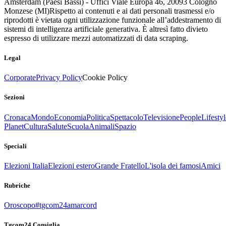
Amsterdam (Paesi Bassi) - Uffici Viale Europa 46, 20093 Cologno
Monzese (MI)
Rispetto ai contenuti e ai dati personali trasmessi e/o
riprodotti è vietata ogni utilizzazione funzionale all’addestramento di
sistemi di intelligenza artificiale generativa. È altresì fatto divieto
espresso di utilizzare mezzi automatizzati di data scraping.
Legal
Corporate
Privacy Policy
Cookie Policy
Sezioni
Cronaca
Mondo
Economia
Politica
Spettacolo
Televisione
People
Lifestyl
Planet
Cultura
Salute
Scuola
Animali
Spazio
Speciali
Elezioni Italia
Elezioni estero
Grande Fratello
L'isola dei famosi
Amici
Rubriche
Oroscopo
#tgcom24amarcord
Tgcom24 Consiglia