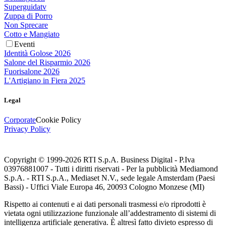
Superguidatv
Zuppa di Porro
Non Sprecare
Cotto e Mangiato
Eventi
Identità Golose 2026
Salone del Risparmio 2026
Fuorisalone 2026
L'Artigiano in Fiera 2025
Legal
Corporate
Cookie Policy
Privacy Policy
Copyright © 1999-
2026
RTI S.p.A. Business Digital - P.Iva
03976881007 - Tutti i diritti riservati - Per la pubblicità Mediamond
S.p.A. - RTI S.p.A., Mediaset N.V., sede legale Amsterdam (Paesi
Bassi) - Uffici Viale Europa 46, 20093 Cologno Monzese (MI)
Rispetto ai contenuti e ai dati personali trasmessi e/o riprodotti è
vietata ogni utilizzazione funzionale all’addestramento di sistemi di
intelligenza artificiale generativa. È altresì fatto divieto espresso di