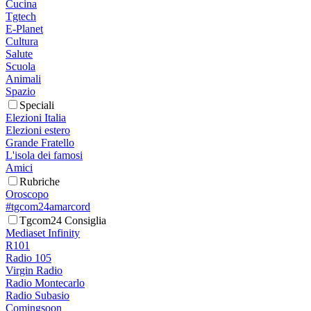
Cucina
Tgtech
E-Planet
Cultura
Salute
Scuola
Animali
Spazio
Speciali
Elezioni Italia
Elezioni estero
Grande Fratello
L'isola dei famosi
Amici
Rubriche
Oroscopo
#tgcom24amarcord
Tgcom24 Consiglia
Mediaset Infinity
R101
Radio 105
Virgin Radio
Radio Montecarlo
Radio Subasio
Comingsoon