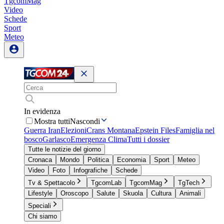
TgcomMag
Video
Schede
Sport
Meteo
In evidenza
Mostra tutti
Nascondi
Guerra Iran
Elezioni
Crans Montana
Epstein Files
Famiglia nel
bosco
Garlasco
Emergenza Clima
Tutti i dossier
Tutte le notizie del giorno
Cronaca
Mondo
Politica
Economia
Sport
Meteo
Video
Foto
Infografiche
Schede
Tv & Spettacolo
TgcomLab
TgcomMag
TgTech
Lifestyle
Oroscopo
Salute
Skuola
Cultura
Animali
Speciali
Chi siamo