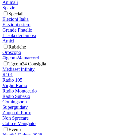
Animali
Spazio
Speciali
Elezioni Italia
Elezioni estero
Grande Fratello
L'isola dei famosi
Amici
Rubriche
Oroscopo
#tgcom24amarcord
Tgcom24 Consiglia
Mediaset Infinity
R101
Radio 105
Virgin Radio
Radio Montecarlo
Radio Subasio
Comingsoon
Superguidatv
Zuppa di Porro
Non Sprecare
Cotto e Mangiato
Eventi
Identità Golose 2026