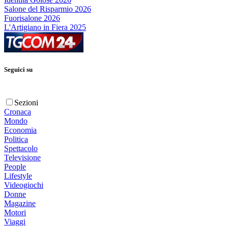
Salone del Risparmio 2026
Fuorisalone 2026
L'Artigiano in Fiera 2025
Seguici su
Sezioni
Cronaca
Mondo
Economia
Politica
Spettacolo
Televisione
People
Lifestyle
Videogiochi
Donne
Magazine
Motori
Viaggi