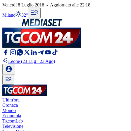
Venerdì 8 Luglio 2016
-
Aggiornato alle
22:18
Milano
32°
Leone
(23 Lug - 23 Ago)
Ultim'ora
Cronaca
Mondo
Economia
TgcomLab
Televisione