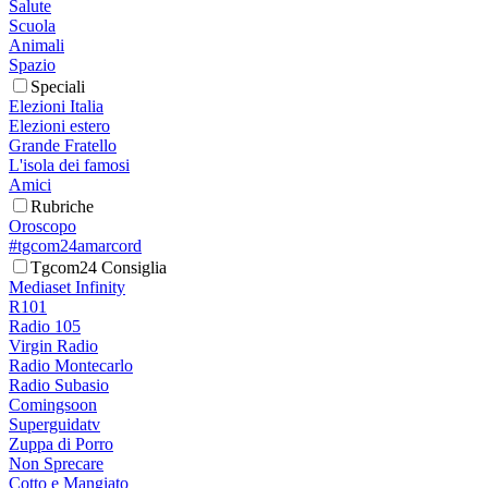
Salute
Scuola
Animali
Spazio
Speciali
Elezioni Italia
Elezioni estero
Grande Fratello
L'isola dei famosi
Amici
Rubriche
Oroscopo
#tgcom24amarcord
Tgcom24 Consiglia
Mediaset Infinity
R101
Radio 105
Virgin Radio
Radio Montecarlo
Radio Subasio
Comingsoon
Superguidatv
Zuppa di Porro
Non Sprecare
Cotto e Mangiato