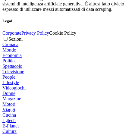
sistemi di intelligenza artificiale generativa. È altresì fatto divieto
espresso di utilizzare mezzi automatizzati di data scraping.
Legal
Corporate
Privacy Policy
Cookie Policy
Sezioni
Cronaca
Mondo
Economia
Politica
Spettacolo
Televisione
People
Lifestyle
Videogiochi
Donne
Magazine
Motori
Viaggi
Cucina
Tgtech
E-Planet
Cultura