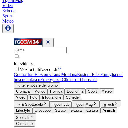
TgcomMag
Video
Schede
Sport
Meteo
In evidenza
Mostra tutti
Nascondi
Guerra Iran
Elezioni
Crans Montana
Epstein Files
Famiglia nel
bosco
Garlasco
Emergenza Clima
Tutti i dossier
Tutte le notizie del giorno
Cronaca
Mondo
Politica
Economia
Sport
Meteo
Video
Foto
Infografiche
Schede
Tv & Spettacolo
TgcomLab
TgcomMag
TgTech
Lifestyle
Oroscopo
Salute
Skuola
Cultura
Animali
Speciali
Chi siamo