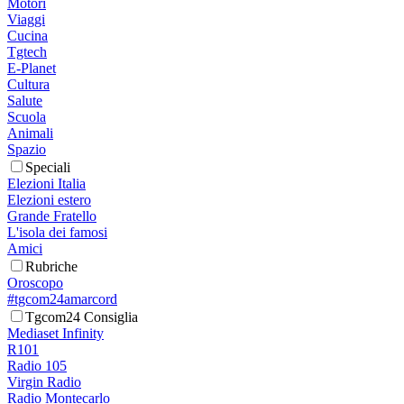
Motori
Viaggi
Cucina
Tgtech
E-Planet
Cultura
Salute
Scuola
Animali
Spazio
Speciali
Elezioni Italia
Elezioni estero
Grande Fratello
L'isola dei famosi
Amici
Rubriche
Oroscopo
#tgcom24amarcord
Tgcom24 Consiglia
Mediaset Infinity
R101
Radio 105
Virgin Radio
Radio Montecarlo