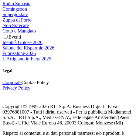
Radio Subasio
Comingsoon
Superguidatv
Zuppa di Porro
Non Sprecare
Cotto e Mangiato
Eventi
Identità Golose 2026
Salone del Risparmio 2026
Fuorisalone 2026
L'Artigiano in Fiera 2025
Legal
Corporate
Cookie Policy
Privacy Policy
Copyright © 1999-
2026
RTI S.p.A. Business Digital - P.Iva
03976881007 - Tutti i diritti riservati - Per la pubblicità Mediamond
S.p.A. - RTI S.p.A., Mediaset N.V., sede legale Amsterdam (Paesi
Bassi) - Uffici Viale Europa 46, 20093 Cologno Monzese (MI)
Rispetto ai contenuti e ai dati personali trasmessi e/o riprodotti è