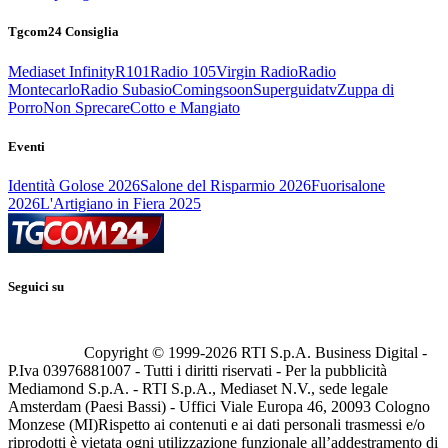
Tgcom24 Consiglia
Mediaset Infinity
R101
Radio 105
Virgin Radio
Radio
Montecarlo
Radio Subasio
Comingsoon
Superguidatv
Zuppa di
Porro
Non Sprecare
Cotto e Mangiato
Eventi
Identità Golose 2026
Salone del Risparmio 2026
Fuorisalone
2026
L'Artigiano in Fiera 2025
Seguici su
Copyright © 1999-
2026
RTI S.p.A. Business Digital -
P.Iva 03976881007 - Tutti i diritti riservati - Per la pubblicità
Mediamond S.p.A. - RTI S.p.A., Mediaset N.V., sede legale
Amsterdam (Paesi Bassi) - Uffici Viale Europa 46, 20093 Cologno
Monzese (MI)
Rispetto ai contenuti e ai dati personali trasmessi e/o
riprodotti è vietata ogni utilizzazione funzionale all’addestramento di