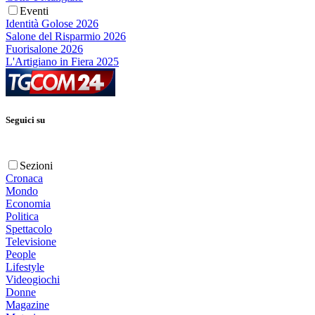
Eventi
Identità Golose 2026
Salone del Risparmio 2026
Fuorisalone 2026
L'Artigiano in Fiera 2025
Seguici su
Sezioni
Cronaca
Mondo
Economia
Politica
Spettacolo
Televisione
People
Lifestyle
Videogiochi
Donne
Magazine