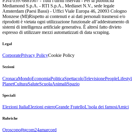
P.Iva 03976881007 - Tutti i diritti riservati - Per la pubblicità
Mediamond S.p.A. - RTI S.p.A., Mediaset N.V., sede legale
Amsterdam (Paesi Bassi) - Uffici Viale Europa 46, 20093 Cologno
Monzese (MI)
Rispetto ai contenuti e ai dati personali trasmessi e/o
riprodotti è vietata ogni utilizzazione funzionale all’addestramento di
sistemi di intelligenza artificiale generativa. È altresì fatto divieto
espresso di utilizzare mezzi automatizzati di data scraping.
Legal
Corporate
Privacy Policy
Cookie Policy
Sezioni
Cronaca
Mondo
Economia
Politica
Spettacolo
Televisione
People
Lifestyl
Planet
Cultura
Salute
Scuola
Animali
Spazio
Speciali
Elezioni Italia
Elezioni estero
Grande Fratello
L'isola dei famosi
Amici
Rubriche
Oroscopo
#tgcom24amarcord