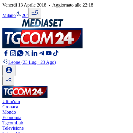
Venerdì 13 Aprile 2018
-
Aggiornato alle
22:18
Milano
26°
Leone
(23 Lug - 23 Ago)
Ultim'ora
Cronaca
Mondo
Economia
TgcomLab
Televisione