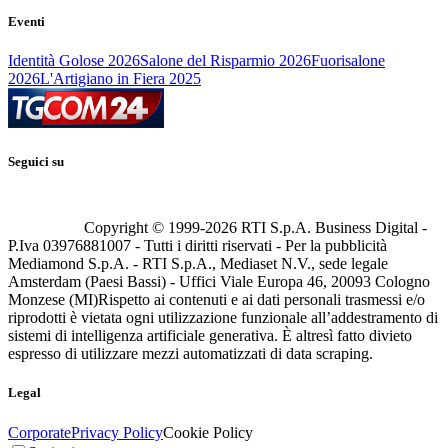
Eventi
Identità Golose 2026
Salone del Risparmio 2026
Fuorisalone
2026
L'Artigiano in Fiera 2025
Seguici su
Copyright © 1999-
2026
RTI S.p.A. Business Digital -
P.Iva 03976881007 - Tutti i diritti riservati - Per la pubblicità
Mediamond S.p.A. - RTI S.p.A., Mediaset N.V., sede legale
Amsterdam (Paesi Bassi) - Uffici Viale Europa 46, 20093 Cologno
Monzese (MI)
Rispetto ai contenuti e ai dati personali trasmessi e/o
riprodotti è vietata ogni utilizzazione funzionale all’addestramento di
sistemi di intelligenza artificiale generativa. È altresì fatto divieto
espresso di utilizzare mezzi automatizzati di data scraping.
Legal
Corporate
Privacy Policy
Cookie Policy