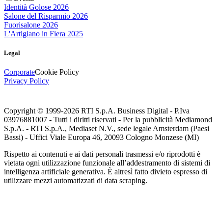
Identità Golose 2026
Salone del Risparmio 2026
Fuorisalone 2026
L'Artigiano in Fiera 2025
Legal
Corporate
Cookie Policy
Privacy Policy
Copyright © 1999-
2026
RTI S.p.A. Business Digital - P.Iva
03976881007 - Tutti i diritti riservati - Per la pubblicità Mediamond
S.p.A. - RTI S.p.A., Mediaset N.V., sede legale Amsterdam (Paesi
Bassi) - Uffici Viale Europa 46, 20093 Cologno Monzese (MI)
Rispetto ai contenuti e ai dati personali trasmessi e/o riprodotti è
vietata ogni utilizzazione funzionale all’addestramento di sistemi di
intelligenza artificiale generativa. È altresì fatto divieto espresso di
utilizzare mezzi automatizzati di data scraping.