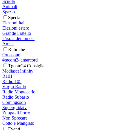
Scuola
Animali
Spazio
Speciali
Elezioni Italia
Elezioni estero
Grande Fratello
L'isola dei famosi
Amici
Rubriche
Oroscopo
#tgcom24amarcord
Tgcom24 Consiglia
Mediaset Infinity
R101
Radio 105
Virgin Radio
Radio Montecarlo
Radio Subasio
Comingsoon
Superguidatv
Zuppa di Porro
Non Sprecare
Cotto e Mangiato
Eventi