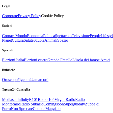
Legal
Corporate
Privacy Policy
Cookie Policy
Sezioni
Cronaca
Mondo
Economia
Politica
Spettacolo
Televisione
People
Lifestyl
Planet
Cultura
Salute
Scuola
Animali
Spazio
Speciali
Elezioni Italia
Elezioni estero
Grande Fratello
L'isola dei famosi
Amici
Rubriche
Oroscopo
#tgcom24amarcord
Tgcom24 Consiglia
Mediaset Infinity
R101
Radio 105
Virgin Radio
Radio
Montecarlo
Radio Subasio
Comingsoon
Superguidatv
Zuppa di
Porro
Non Sprecare
Cotto e Mangiato