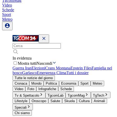
TgcomMag
Video
Schede
Sport
Meteo
In evidenza
Mostra tutti
Nascondi
Guerra Iran
Elezioni
Crans Montana
Epstein Files
Famiglia nel
bosco
Garlasco
Emergenza Clima
Tutti i dossier
Tutte le notizie del giorno
Cronaca
Mondo
Politica
Economia
Sport
Meteo
Video
Foto
Infografiche
Schede
Tv & Spettacolo
TgcomLab
TgcomMag
TgTech
Lifestyle
Oroscopo
Salute
Skuola
Cultura
Animali
Speciali
Chi siamo