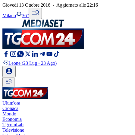
Giovedì 13 Ottobre 2016
-
Aggiornato alle
22:16
Milano
36°
Leone
(23 Lug - 23 Ago)
Ultim'ora
Cronaca
Mondo
Economia
TgcomLab
Televisione