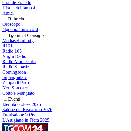
Grande Fratello
L'isola dei famosi
Amici
Rubriche
Oroscopo
#tgcom24amarcord
Tgcom24 Consiglia
Mediaset Infinity
R101
Radio 105
Virgin Radio
Radio Montecarlo
Radio Subasio
Comingsoon
Superguidatv
Zuppa di Porro
Non Sprecare
Cotto e Mangiato
Eventi
Identità Golose 2026
Salone del Risparmio 2026
Fuorisalone 2026
L'Artigiano in Fiera 2025