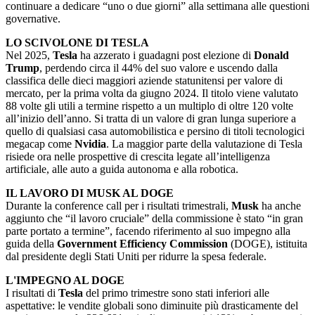
continuare a dedicare “uno o due giorni” alla settimana alle questioni
governative.
LO SCIVOLONE DI TESLA
Nel 2025,
Tesla
ha azzerato i guadagni post elezione di
Donald
Trump
, perdendo circa il 44% del suo valore e uscendo dalla
classifica delle dieci maggiori aziende statunitensi per valore di
mercato, per la prima volta da giugno 2024. Il titolo viene valutato
88 volte gli utili a termine rispetto a un multiplo di oltre 120 volte
all’inizio dell’anno. Si tratta di un valore di gran lunga superiore a
quello di qualsiasi casa automobilistica e persino di titoli tecnologici
megacap come
Nvidia
. La maggior parte della valutazione di Tesla
risiede ora nelle prospettive di crescita legate all’intelligenza
artificiale, alle auto a guida autonoma e alla robotica.
IL LAVORO DI MUSK AL DOGE
Durante la conference call per i risultati trimestrali,
Musk
ha anche
aggiunto che “il lavoro cruciale” della commissione è stato “in gran
parte portato a termine”, facendo riferimento al suo impegno alla
guida della
Government Efficiency Commission
(DOGE), istituita
dal presidente degli Stati Uniti per ridurre la spesa federale.
L'IMPEGNO AL DOGE
I risultati di
Tesla
del primo trimestre sono stati inferiori alle
aspettative: le vendite globali sono diminuite più drasticamente del