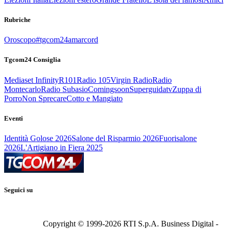
Rubriche
Oroscopo
#tgcom24amarcord
Tgcom24 Consiglia
Mediaset Infinity
R101
Radio 105
Virgin Radio
Radio
Montecarlo
Radio Subasio
Comingsoon
Superguidatv
Zuppa di
Porro
Non Sprecare
Cotto e Mangiato
Eventi
Identità Golose 2026
Salone del Risparmio 2026
Fuorisalone
2026
L'Artigiano in Fiera 2025
Seguici su
Copyright © 1999-
2026
RTI S.p.A. Business Digital -