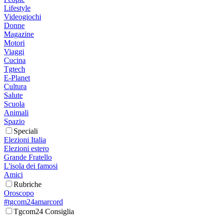
Lifestyle
Videogiochi
Donne
Magazine
Motori
Viaggi
Cucina
Tgtech
E-Planet
Cultura
Salute
Scuola
Animali
Spazio
Speciali
Elezioni Italia
Elezioni estero
Grande Fratello
L'isola dei famosi
Amici
Rubriche
Oroscopo
#tgcom24amarcord
Tgcom24 Consiglia