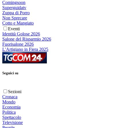
Comingsoon
Superguidatv
Zuppa di Porro
Non Sprecare
Cotto e Mangiato
Eventi
Identità Golose 2026
Salone del Risparmio 2026
Fuorisalone 2026
L'Artigiano in Fiera 2025
Seguici su
Sezioni
Cronaca
Mondo
Economia
Politica
Spettacolo
Televisione
People