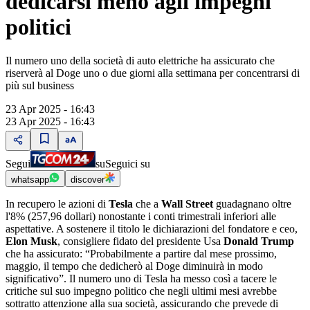
dedicarsi meno agli impegni
politici
Il numero uno della società di auto elettriche ha assicurato che
riserverà al Doge uno o due giorni alla settimana per concentrarsi di
più sul business
23 Apr 2025 - 16:43
23 Apr 2025 - 16:43
Segui
su
Seguici su
whatsapp
discover
In recupero le azioni di
Tesla
che a
Wall Street
guadagnano oltre
l'8% (257,96 dollari) nonostante i conti trimestrali inferiori alle
aspettative. A sostenere il titolo le dichiarazioni del fondatore e ceo,
Elon Musk
, consigliere fidato del presidente Usa
Donald Trump
che ha assicurato: “Probabilmente a partire dal mese prossimo,
maggio, il tempo che dedicherò al Doge diminuirà in modo
significativo”. Il numero uno di Tesla ha messo così a tacere le
critiche sul suo impegno politico che negli ultimi mesi avrebbe
sottratto attenzione alla sua società, assicurando che prevede di