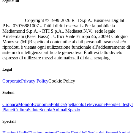
Seguici su
Copyright © 1999-
2026
RTI S.p.A. Business Digital -
P.Iva 03976881007 - Tutti i diritti riservati - Per la pubblicità
Mediamond S.p.A. - RTI S.p.A., Mediaset N.V., sede legale
Amsterdam (Paesi Bassi) - Uffici Viale Europa 46, 20093 Cologno
Monzese (MI)
Rispetto ai contenuti e ai dati personali trasmessi e/o
riprodotti è vietata ogni utilizzazione funzionale all’addestramento di
sistemi di intelligenza artificiale generativa. È altresì fatto divieto
espresso di utilizzare mezzi automatizzati di data scraping.
Legal
Corporate
Privacy Policy
Cookie Policy
Sezioni
Cronaca
Mondo
Economia
Politica
Spettacolo
Televisione
People
Lifestyl
Planet
Cultura
Salute
Scuola
Animali
Spazio
Speciali
Elezioni Italia
Elezioni estero
Grande Fratello
L'isola dei famosi
Amici