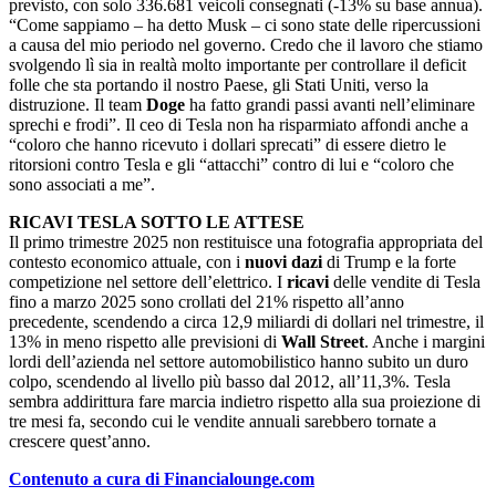
previsto, con solo 336.681 veicoli consegnati (-13% su base annua).
“Come sappiamo – ha detto Musk – ci sono state delle ripercussioni
a causa del mio periodo nel governo. Credo che il lavoro che stiamo
svolgendo lì sia in realtà molto importante per controllare il deficit
folle che sta portando il nostro Paese, gli Stati Uniti, verso la
distruzione. Il team
Doge
ha fatto grandi passi avanti nell’eliminare
sprechi e frodi”. Il ceo di Tesla non ha risparmiato affondi anche a
“coloro che hanno ricevuto i dollari sprecati” di essere dietro le
ritorsioni contro Tesla e gli “attacchi” contro di lui e “coloro che
sono associati a me”.
RICAVI TESLA SOTTO LE ATTESE
Il primo trimestre 2025 non restituisce una fotografia appropriata del
contesto economico attuale, con i
nuovi dazi
di Trump e la forte
competizione nel settore dell’elettrico. I
ricavi
delle vendite di Tesla
fino a marzo 2025 sono crollati del 21% rispetto all’anno
precedente, scendendo a circa 12,9 miliardi di dollari nel trimestre, il
13% in meno rispetto alle previsioni di
Wall Street
. Anche i margini
lordi dell’azienda nel settore automobilistico hanno subito un duro
colpo, scendendo al livello più basso dal 2012, all’11,3%. Tesla
sembra addirittura fare marcia indietro rispetto alla sua proiezione di
tre mesi fa, secondo cui le vendite annuali sarebbero tornate a
crescere quest’anno.
Contenuto a cura di Financialounge.com