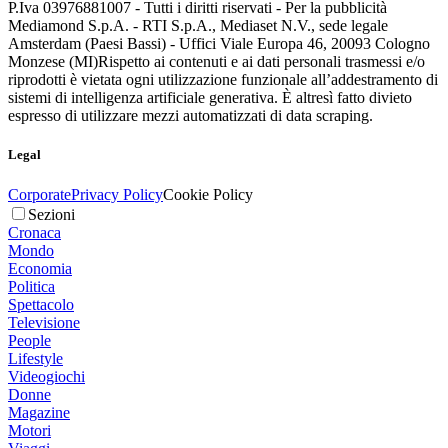
P.Iva 03976881007 - Tutti i diritti riservati - Per la pubblicità
Mediamond S.p.A. - RTI S.p.A., Mediaset N.V., sede legale
Amsterdam (Paesi Bassi) - Uffici Viale Europa 46, 20093 Cologno
Monzese (MI)
Rispetto ai contenuti e ai dati personali trasmessi e/o
riprodotti è vietata ogni utilizzazione funzionale all’addestramento di
sistemi di intelligenza artificiale generativa. È altresì fatto divieto
espresso di utilizzare mezzi automatizzati di data scraping.
Legal
Corporate
Privacy Policy
Cookie Policy
Sezioni
Cronaca
Mondo
Economia
Politica
Spettacolo
Televisione
People
Lifestyle
Videogiochi
Donne
Magazine
Motori