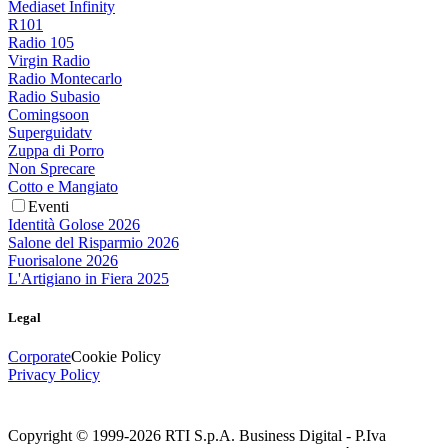
Mediaset Infinity
R101
Radio 105
Virgin Radio
Radio Montecarlo
Radio Subasio
Comingsoon
Superguidatv
Zuppa di Porro
Non Sprecare
Cotto e Mangiato
Eventi
Identità Golose 2026
Salone del Risparmio 2026
Fuorisalone 2026
L'Artigiano in Fiera 2025
Legal
Corporate
Cookie Policy
Privacy Policy
Copyright © 1999-
2026
RTI S.p.A. Business Digital - P.Iva