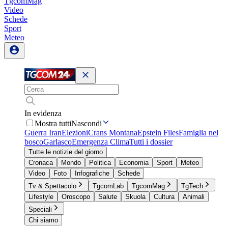
TgcomMag
Video
Schede
Sport
Meteo
In evidenza
Mostra tutti
Nascondi
Guerra Iran
Elezioni
Crans Montana
Epstein Files
Famiglia nel
bosco
Garlasco
Emergenza Clima
Tutti i dossier
Tutte le notizie del giorno
Cronaca
Mondo
Politica
Economia
Sport
Meteo
Video
Foto
Infografiche
Schede
Tv & Spettacolo
TgcomLab
TgcomMag
TgTech
Lifestyle
Oroscopo
Salute
Skuola
Cultura
Animali
Speciali
Chi siamo