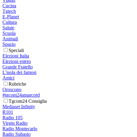
Viaggi
Cucina
Tgtech
E-Planet
Cultura
Salute
Scuola
Animali
Spazio
Speciali
Elezioni Italia
Elezioni estero
Grande Fratello
L'isola dei famosi
Amici
Rubriche
Oroscopo
#tgcom24amarcord
Tgcom24 Consiglia
Mediaset Infinity
R101
Radio 105
Virgin Radio
Radio Montecarlo
Radio Subasio