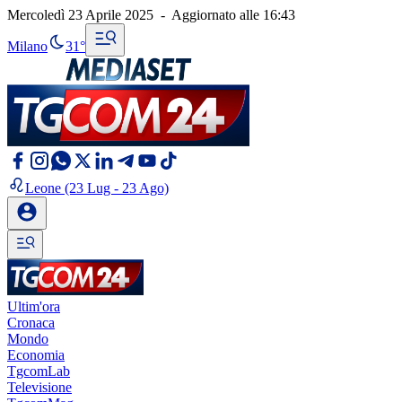
Mercoledì 23 Aprile 2025
-
Aggiornato alle
16:43
Milano
31°
Leone
(23 Lug - 23 Ago)
Ultim'ora
Cronaca
Mondo
Economia
TgcomLab
Televisione