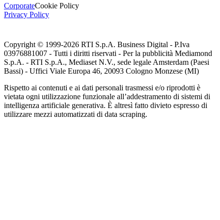
Corporate
Cookie Policy
Privacy Policy
Copyright © 1999-
2026
RTI S.p.A. Business Digital - P.Iva
03976881007 - Tutti i diritti riservati - Per la pubblicità Mediamond
S.p.A. - RTI S.p.A., Mediaset N.V., sede legale Amsterdam (Paesi
Bassi) - Uffici Viale Europa 46, 20093 Cologno Monzese (MI)
Rispetto ai contenuti e ai dati personali trasmessi e/o riprodotti è
vietata ogni utilizzazione funzionale all’addestramento di sistemi di
intelligenza artificiale generativa. È altresì fatto divieto espresso di
utilizzare mezzi automatizzati di data scraping.