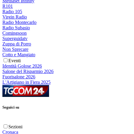
Mediaset Infinity
R101
Radio 105
Virgin Radio
Radio Montecarlo
Radio Subasio
Comingsoon
Superguidatv
Zuppa di Porro
Non Sprecare
Cotto e Mangiato
Eventi
Identità Golose 2026
Salone del Risparmio 2026
Fuorisalone 2026
L'Artigiano in Fiera 2025
Seguici su
Sezioni
Cronaca