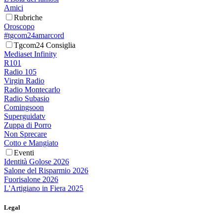
Amici
Rubriche
Oroscopo
#tgcom24amarcord
Tgcom24 Consiglia
Mediaset Infinity
R101
Radio 105
Virgin Radio
Radio Montecarlo
Radio Subasio
Comingsoon
Superguidatv
Zuppa di Porro
Non Sprecare
Cotto e Mangiato
Eventi
Identità Golose 2026
Salone del Risparmio 2026
Fuorisalone 2026
L'Artigiano in Fiera 2025
Legal