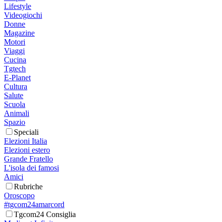
Lifestyle
Videogiochi
Donne
Magazine
Motori
Viaggi
Cucina
Tgtech
E-Planet
Cultura
Salute
Scuola
Animali
Spazio
Speciali
Elezioni Italia
Elezioni estero
Grande Fratello
L'isola dei famosi
Amici
Rubriche
Oroscopo
#tgcom24amarcord
Tgcom24 Consiglia