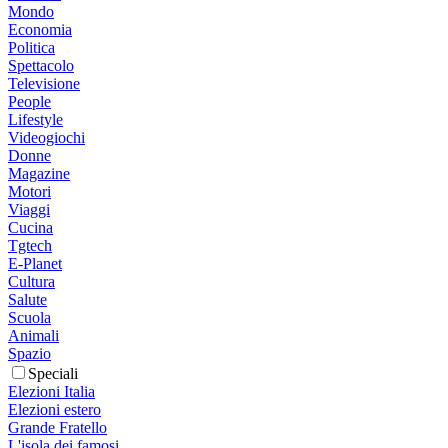
Mondo
Economia
Politica
Spettacolo
Televisione
People
Lifestyle
Videogiochi
Donne
Magazine
Motori
Viaggi
Cucina
Tgtech
E-Planet
Cultura
Salute
Scuola
Animali
Spazio
Speciali
Elezioni Italia
Elezioni estero
Grande Fratello
L'isola dei famosi