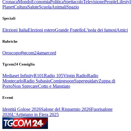
Cronaca
Mondo
Economia
Politica
Spettacolo
Televisione
People
Lifestyl
Planet
Cultura
Salute
Scuola
Animali
Spazio
Speciali
Elezioni Italia
Elezioni estero
Grande Fratello
L'isola dei famosi
Amici
Rubriche
Oroscopo
#tgcom24amarcord
Tgcom24 Consiglia
Mediaset Infinity
R101
Radio 105
Virgin Radio
Radio
Montecarlo
Radio Subasio
Comingsoon
Superguidatv
Zuppa di
Porro
Non Sprecare
Cotto e Mangiato
Eventi
Identità Golose 2026
Salone del Risparmio 2026
Fuorisalone
2026
L'Artigiano in Fiera 2025