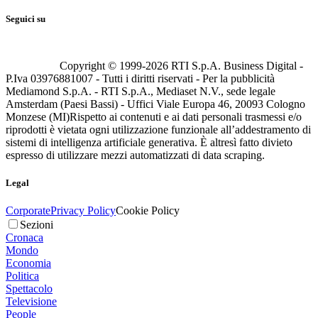
Seguici su
Copyright © 1999-
2026
RTI S.p.A. Business Digital -
P.Iva 03976881007 - Tutti i diritti riservati - Per la pubblicità
Mediamond S.p.A. - RTI S.p.A., Mediaset N.V., sede legale
Amsterdam (Paesi Bassi) - Uffici Viale Europa 46, 20093 Cologno
Monzese (MI)
Rispetto ai contenuti e ai dati personali trasmessi e/o
riprodotti è vietata ogni utilizzazione funzionale all’addestramento di
sistemi di intelligenza artificiale generativa. È altresì fatto divieto
espresso di utilizzare mezzi automatizzati di data scraping.
Legal
Corporate
Privacy Policy
Cookie Policy
Sezioni
Cronaca
Mondo
Economia
Politica
Spettacolo
Televisione
People