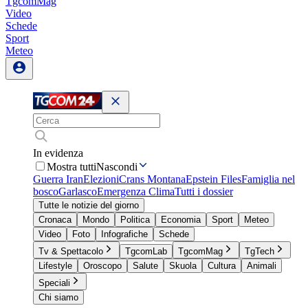
TgcomMag
Video
Schede
Sport
Meteo
In evidenza
Mostra tutti
Nascondi
Guerra Iran
Elezioni
Crans Montana
Epstein Files
Famiglia nel
bosco
Garlasco
Emergenza Clima
Tutti i dossier
Tutte le notizie del giorno
Cronaca
Mondo
Politica
Economia
Sport
Meteo
Video
Foto
Infografiche
Schede
Tv & Spettacolo
TgcomLab
TgcomMag
TgTech
Lifestyle
Oroscopo
Salute
Skuola
Cultura
Animali
Speciali
Chi siamo