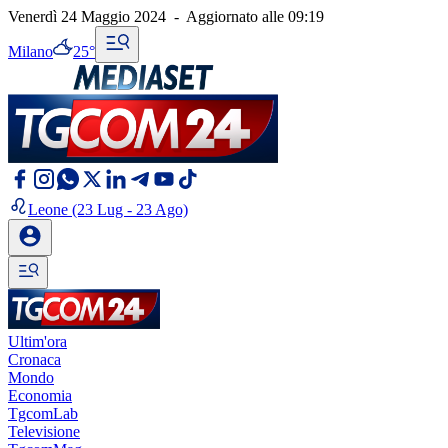
Venerdì 24 Maggio 2024
-
Aggiornato alle
09:19
Milano
25°
Leone
(23 Lug - 23 Ago)
Ultim'ora
Cronaca
Mondo
Economia
TgcomLab
Televisione