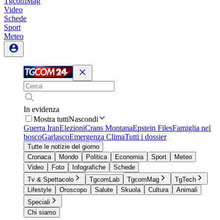
TgcomMag
Video
Schede
Sport
Meteo
In evidenza
Mostra tutti
Nascondi
Guerra Iran
Elezioni
Crans Montana
Epstein Files
Famiglia nel
bosco
Garlasco
Emergenza Clima
Tutti i dossier
Tutte le notizie del giorno
Cronaca
Mondo
Politica
Economia
Sport
Meteo
Video
Foto
Infografiche
Schede
Tv & Spettacolo
TgcomLab
TgcomMag
TgTech
Lifestyle
Oroscopo
Salute
Skuola
Cultura
Animali
Speciali
Chi siamo