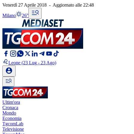
Venerdì 27 Aprile 2018
-
Aggiornato alle
22:48
Milano
26°
Leone
(23 Lug - 23 Ago)
Ultim'ora
Cronaca
Mondo
Economia
TgcomLab
Televisione