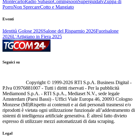
Montecarlo
Radio Subasio
Comingsoon
Superguidatv
Zuppa di
Porro
Non Sprecare
Cotto e Mangiato
Eventi
Identità Golose 2026
Salone del Risparmio 2026
Fuorisalone
2026
L'Artigiano in Fiera 2025
Seguici su
Copyright © 1999-
2026
RTI S.p.A. Business Digital -
P.Iva 03976881007 - Tutti i diritti riservati - Per la pubblicità
Mediamond S.p.A. - RTI S.p.A., Mediaset N.V., sede legale
Amsterdam (Paesi Bassi) - Uffici Viale Europa 46, 20093 Cologno
Monzese (MI)
Rispetto ai contenuti e ai dati personali trasmessi e/o
riprodotti è vietata ogni utilizzazione funzionale all’addestramento di
sistemi di intelligenza artificiale generativa. È altresì fatto divieto
espresso di utilizzare mezzi automatizzati di data scraping.
Legal