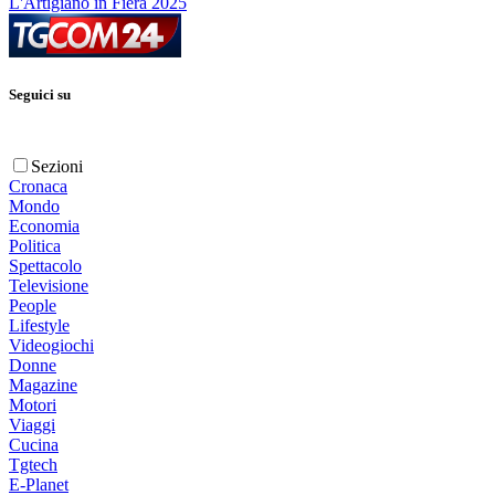
L'Artigiano in Fiera 2025
Seguici su
Sezioni
Cronaca
Mondo
Economia
Politica
Spettacolo
Televisione
People
Lifestyle
Videogiochi
Donne
Magazine
Motori
Viaggi
Cucina
Tgtech
E-Planet