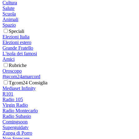
Cultura
Salute
Scuola
Animali
Spazio
Speciali
Elezioni Italia
Elezioni estero
Grande Fratello
L'isola dei famosi
Amici
Rubriche
Oroscopo
#tgcom24amarcord
Tgcom24 Consiglia
Mediaset Infinity
R101
Radio 105
Virgin Radio
Radio Montecarlo
Radio Subasio
Comingsoon
Superguidatv
Zuppa di Porro
Non Sprecare