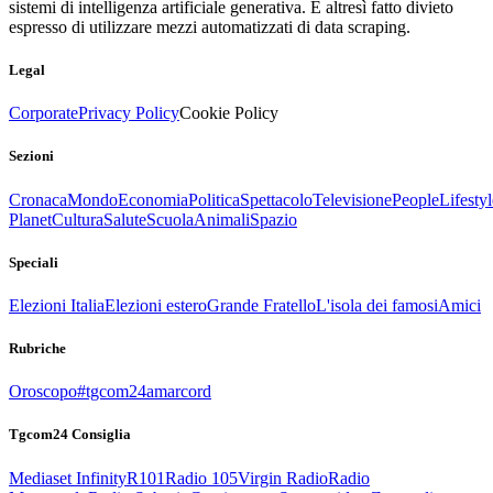
sistemi di intelligenza artificiale generativa. È altresì fatto divieto
espresso di utilizzare mezzi automatizzati di data scraping.
Legal
Corporate
Privacy Policy
Cookie Policy
Sezioni
Cronaca
Mondo
Economia
Politica
Spettacolo
Televisione
People
Lifestyl
Planet
Cultura
Salute
Scuola
Animali
Spazio
Speciali
Elezioni Italia
Elezioni estero
Grande Fratello
L'isola dei famosi
Amici
Rubriche
Oroscopo
#tgcom24amarcord
Tgcom24 Consiglia
Mediaset Infinity
R101
Radio 105
Virgin Radio
Radio