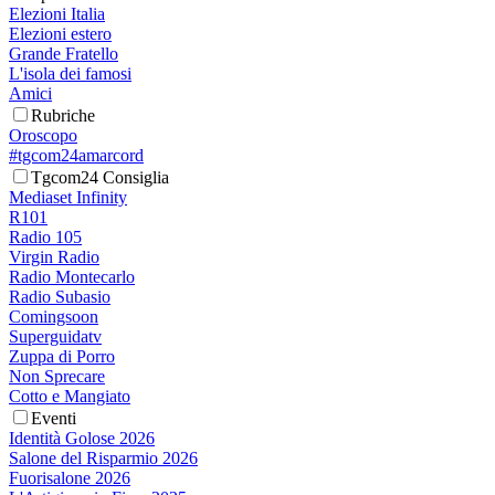
Elezioni Italia
Elezioni estero
Grande Fratello
L'isola dei famosi
Amici
Rubriche
Oroscopo
#tgcom24amarcord
Tgcom24 Consiglia
Mediaset Infinity
R101
Radio 105
Virgin Radio
Radio Montecarlo
Radio Subasio
Comingsoon
Superguidatv
Zuppa di Porro
Non Sprecare
Cotto e Mangiato
Eventi
Identità Golose 2026
Salone del Risparmio 2026
Fuorisalone 2026