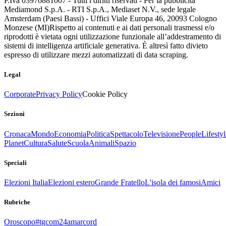
P.Iva 03976881007 - Tutti i diritti riservati - Per la pubblicità
Mediamond S.p.A. - RTI S.p.A., Mediaset N.V., sede legale
Amsterdam (Paesi Bassi) - Uffici Viale Europa 46, 20093 Cologno
Monzese (MI)
Rispetto ai contenuti e ai dati personali trasmessi e/o
riprodotti è vietata ogni utilizzazione funzionale all’addestramento di
sistemi di intelligenza artificiale generativa. È altresì fatto divieto
espresso di utilizzare mezzi automatizzati di data scraping.
Legal
Corporate
Privacy Policy
Cookie Policy
Sezioni
Cronaca
Mondo
Economia
Politica
Spettacolo
Televisione
People
Lifestyl
Planet
Cultura
Salute
Scuola
Animali
Spazio
Speciali
Elezioni Italia
Elezioni estero
Grande Fratello
L'isola dei famosi
Amici
Rubriche
Oroscopo
#tgcom24amarcord