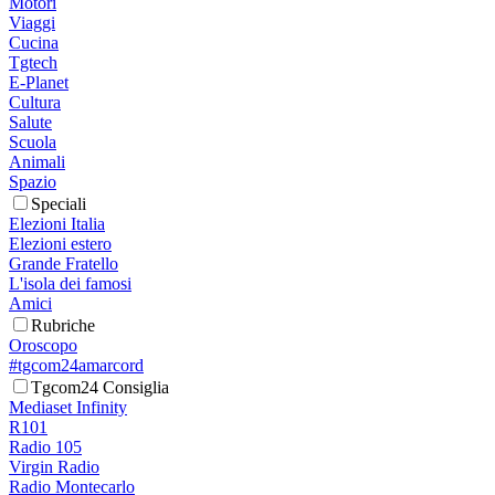
Motori
Viaggi
Cucina
Tgtech
E-Planet
Cultura
Salute
Scuola
Animali
Spazio
Speciali
Elezioni Italia
Elezioni estero
Grande Fratello
L'isola dei famosi
Amici
Rubriche
Oroscopo
#tgcom24amarcord
Tgcom24 Consiglia
Mediaset Infinity
R101
Radio 105
Virgin Radio
Radio Montecarlo