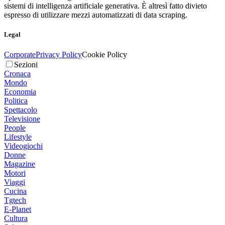
sistemi di intelligenza artificiale generativa. È altresì fatto divieto
espresso di utilizzare mezzi automatizzati di data scraping.
Legal
Corporate
Privacy Policy
Cookie Policy
Sezioni
Cronaca
Mondo
Economia
Politica
Spettacolo
Televisione
People
Lifestyle
Videogiochi
Donne
Magazine
Motori
Viaggi
Cucina
Tgtech
E-Planet
Cultura