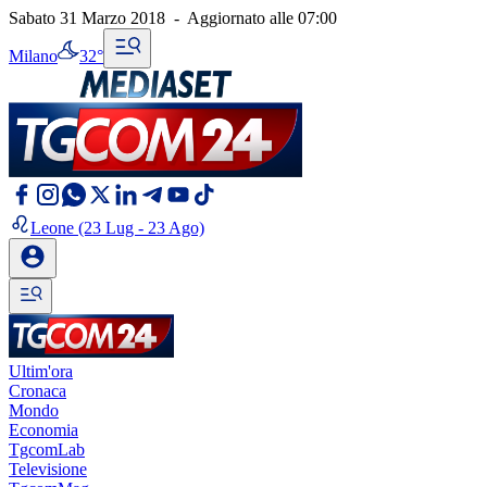
Sabato 31 Marzo 2018
-
Aggiornato alle
07:00
Milano
32°
Leone
(23 Lug - 23 Ago)
Ultim'ora
Cronaca
Mondo
Economia
TgcomLab
Televisione