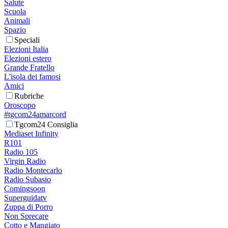
Salute
Scuola
Animali
Spazio
Speciali
Elezioni Italia
Elezioni estero
Grande Fratello
L'isola dei famosi
Amici
Rubriche
Oroscopo
#tgcom24amarcord
Tgcom24 Consiglia
Mediaset Infinity
R101
Radio 105
Virgin Radio
Radio Montecarlo
Radio Subasio
Comingsoon
Superguidatv
Zuppa di Porro
Non Sprecare
Cotto e Mangiato