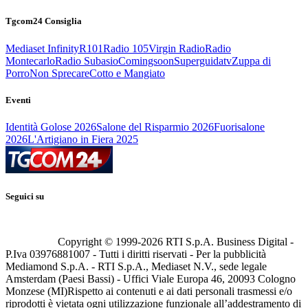
Tgcom24 Consiglia
Mediaset Infinity
R101
Radio 105
Virgin Radio
Radio
Montecarlo
Radio Subasio
Comingsoon
Superguidatv
Zuppa di
Porro
Non Sprecare
Cotto e Mangiato
Eventi
Identità Golose 2026
Salone del Risparmio 2026
Fuorisalone
2026
L'Artigiano in Fiera 2025
Seguici su
Copyright © 1999-
2026
RTI S.p.A. Business Digital -
P.Iva 03976881007 - Tutti i diritti riservati - Per la pubblicità
Mediamond S.p.A. - RTI S.p.A., Mediaset N.V., sede legale
Amsterdam (Paesi Bassi) - Uffici Viale Europa 46, 20093 Cologno
Monzese (MI)
Rispetto ai contenuti e ai dati personali trasmessi e/o
riprodotti è vietata ogni utilizzazione funzionale all’addestramento di