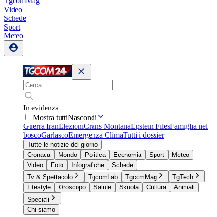
TgcomMag
Video
Schede
Sport
Meteo
In evidenza
Mostra tutti
Nascondi
Guerra Iran
Elezioni
Crans Montana
Epstein Files
Famiglia nel
bosco
Garlasco
Emergenza Clima
Tutti i dossier
Tutte le notizie del giorno
Cronaca
Mondo
Politica
Economia
Sport
Meteo
Video
Foto
Infografiche
Schede
Tv & Spettacolo
TgcomLab
TgcomMag
TgTech
Lifestyle
Oroscopo
Salute
Skuola
Cultura
Animali
Speciali
Chi siamo