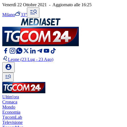
Venerdì 22 Ottobre 2021
-
Aggiornato alle
16:25
Milano
33°
Leone
(23 Lug - 23 Ago)
Ultim'ora
Cronaca
Mondo
Economia
TgcomLab
Televisione