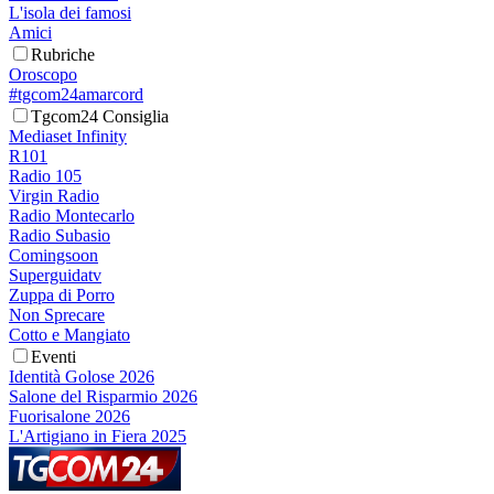
L'isola dei famosi
Amici
Rubriche
Oroscopo
#tgcom24amarcord
Tgcom24 Consiglia
Mediaset Infinity
R101
Radio 105
Virgin Radio
Radio Montecarlo
Radio Subasio
Comingsoon
Superguidatv
Zuppa di Porro
Non Sprecare
Cotto e Mangiato
Eventi
Identità Golose 2026
Salone del Risparmio 2026
Fuorisalone 2026
L'Artigiano in Fiera 2025