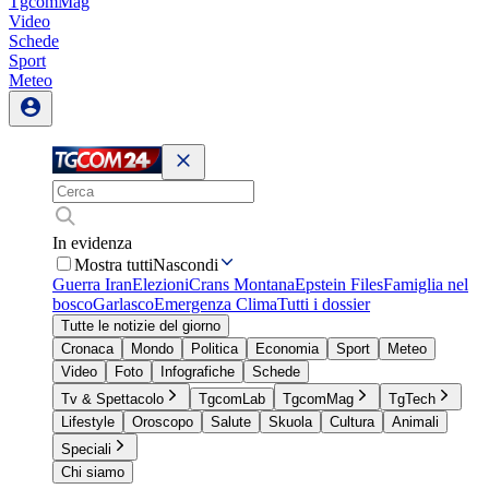
TgcomMag
Video
Schede
Sport
Meteo
In evidenza
Mostra tutti
Nascondi
Guerra Iran
Elezioni
Crans Montana
Epstein Files
Famiglia nel
bosco
Garlasco
Emergenza Clima
Tutti i dossier
Tutte le notizie del giorno
Cronaca
Mondo
Politica
Economia
Sport
Meteo
Video
Foto
Infografiche
Schede
Tv & Spettacolo
TgcomLab
TgcomMag
TgTech
Lifestyle
Oroscopo
Salute
Skuola
Cultura
Animali
Speciali
Chi siamo