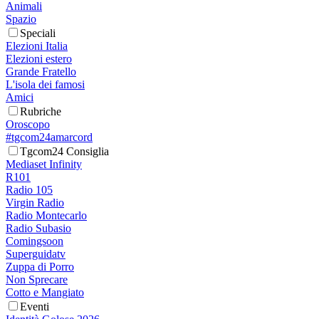
Animali
Spazio
Speciali
Elezioni Italia
Elezioni estero
Grande Fratello
L'isola dei famosi
Amici
Rubriche
Oroscopo
#tgcom24amarcord
Tgcom24 Consiglia
Mediaset Infinity
R101
Radio 105
Virgin Radio
Radio Montecarlo
Radio Subasio
Comingsoon
Superguidatv
Zuppa di Porro
Non Sprecare
Cotto e Mangiato
Eventi