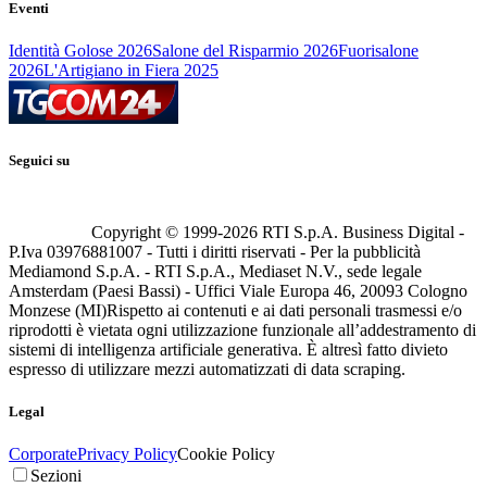
Eventi
Identità Golose 2026
Salone del Risparmio 2026
Fuorisalone
2026
L'Artigiano in Fiera 2025
Seguici su
Copyright © 1999-
2026
RTI S.p.A. Business Digital -
P.Iva 03976881007 - Tutti i diritti riservati - Per la pubblicità
Mediamond S.p.A. - RTI S.p.A., Mediaset N.V., sede legale
Amsterdam (Paesi Bassi) - Uffici Viale Europa 46, 20093 Cologno
Monzese (MI)
Rispetto ai contenuti e ai dati personali trasmessi e/o
riprodotti è vietata ogni utilizzazione funzionale all’addestramento di
sistemi di intelligenza artificiale generativa. È altresì fatto divieto
espresso di utilizzare mezzi automatizzati di data scraping.
Legal
Corporate
Privacy Policy
Cookie Policy
Sezioni