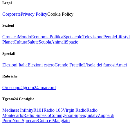
Legal
Corporate
Privacy Policy
Cookie Policy
Sezioni
Cronaca
Mondo
Economia
Politica
Spettacolo
Televisione
People
Lifestyl
Planet
Cultura
Salute
Scuola
Animali
Spazio
Speciali
Elezioni Italia
Elezioni estero
Grande Fratello
L'isola dei famosi
Amici
Rubriche
Oroscopo
#tgcom24amarcord
Tgcom24 Consiglia
Mediaset Infinity
R101
Radio 105
Virgin Radio
Radio
Montecarlo
Radio Subasio
Comingsoon
Superguidatv
Zuppa di
Porro
Non Sprecare
Cotto e Mangiato