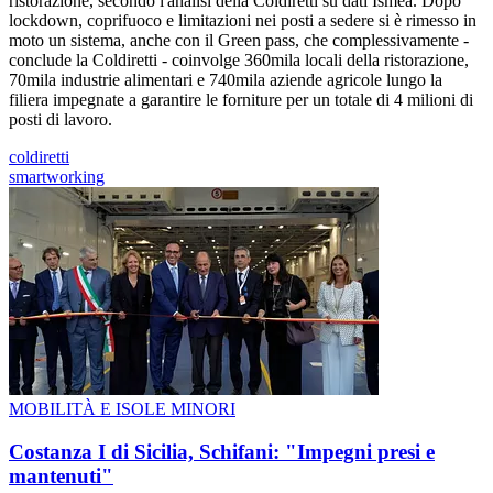
ristorazione, secondo l'analisi della Coldiretti su dati Ismea. Dopo
lockdown, coprifuoco e limitazioni nei posti a sedere si è rimesso in
moto un sistema, anche con il Green pass, che complessivamente -
conclude la Coldiretti - coinvolge 360mila locali della ristorazione,
70mila industrie alimentari e 740mila aziende agricole lungo la
filiera impegnate a garantire le forniture per un totale di 4 milioni di
posti di lavoro.
coldiretti
smartworking
MOBILITÀ E ISOLE MINORI
Costanza I di Sicilia, Schifani: "Impegni presi e
mantenuti"