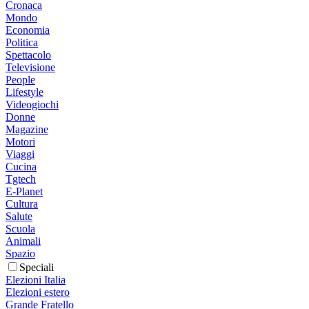
Cronaca
Mondo
Economia
Politica
Spettacolo
Televisione
People
Lifestyle
Videogiochi
Donne
Magazine
Motori
Viaggi
Cucina
Tgtech
E-Planet
Cultura
Salute
Scuola
Animali
Spazio
Speciali
Elezioni Italia
Elezioni estero
Grande Fratello