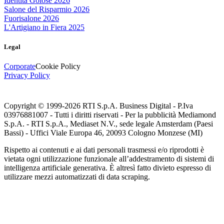
Identità Golose 2026
Salone del Risparmio 2026
Fuorisalone 2026
L'Artigiano in Fiera 2025
Legal
Corporate
Cookie Policy
Privacy Policy
Copyright © 1999-
2026
RTI S.p.A. Business Digital - P.Iva
03976881007 - Tutti i diritti riservati - Per la pubblicità Mediamond
S.p.A. - RTI S.p.A., Mediaset N.V., sede legale Amsterdam (Paesi
Bassi) - Uffici Viale Europa 46, 20093 Cologno Monzese (MI)
Rispetto ai contenuti e ai dati personali trasmessi e/o riprodotti è
vietata ogni utilizzazione funzionale all’addestramento di sistemi di
intelligenza artificiale generativa. È altresì fatto divieto espresso di
utilizzare mezzi automatizzati di data scraping.