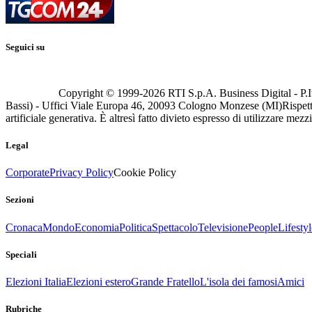
Seguici su
Copyright © 1999-
2026
RTI S.p.A. Business Digital - P.I
Bassi) - Uffici Viale Europa 46, 20093 Cologno Monzese (MI)
Rispett
artificiale generativa. È altresì fatto divieto espresso di utilizzare mez
Legal
Corporate
Privacy Policy
Cookie Policy
Sezioni
Cronaca
Mondo
Economia
Politica
Spettacolo
Televisione
People
Lifestyl
Speciali
Elezioni Italia
Elezioni estero
Grande Fratello
L'isola dei famosi
Amici
Rubriche