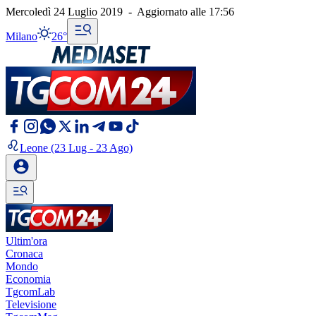
Mercoledì 24 Luglio 2019
-
Aggiornato alle
17:56
Milano
26°
Leone
(23 Lug - 23 Ago)
Ultim'ora
Cronaca
Mondo
Economia
TgcomLab
Televisione