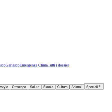
osco
Garlasco
Emergenza Clima
Tutti i dossier
estyle
Oroscopo
Salute
Skuola
Cultura
Animali
Speciali