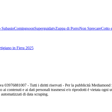
 Subasio
Comingsoon
Superguidatv
Zuppa di Porro
Non Sprecare
Cotto 
tigiano in Fiera 2025
va 03976881007 - Tutti i diritti riservati - Per la pubblicità Mediamon
o ai contenuti e ai dati personali trasmessi e/o riprodotti è vietata ogni 
zi automatizzati di data scraping.