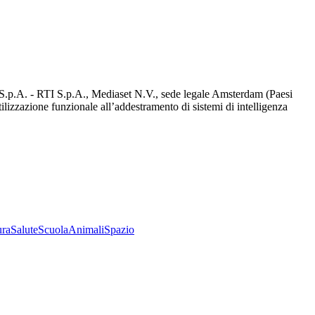
d S.p.A. - RTI S.p.A., Mediaset N.V., sede legale Amsterdam (Paesi
utilizzazione funzionale all’addestramento di sistemi di intelligenza
ura
Salute
Scuola
Animali
Spazio