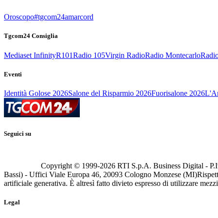
Oroscopo
#tgcom24amarcord
Tgcom24 Consiglia
Mediaset Infinity
R101
Radio 105
Virgin Radio
Radio Montecarlo
Radio
Eventi
Identità Golose 2026
Salone del Risparmio 2026
Fuorisalone 2026
L'Ar
Seguici su
Copyright © 1999-
2026
RTI S.p.A. Business Digital - P.I
Bassi) - Uffici Viale Europa 46, 20093 Cologno Monzese (MI)
Rispett
artificiale generativa. È altresì fatto divieto espresso di utilizzare mez
Legal