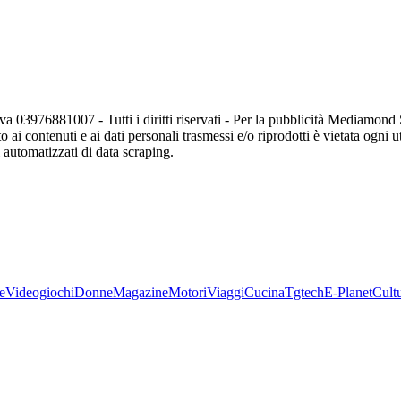
va 03976881007 - Tutti i diritti riservati - Per la pubblicità Mediamon
o ai contenuti e ai dati personali trasmessi e/o riprodotti è vietata ogni 
zi automatizzati di data scraping.
e
Videogiochi
Donne
Magazine
Motori
Viaggi
Cucina
Tgtech
E-Planet
Cult