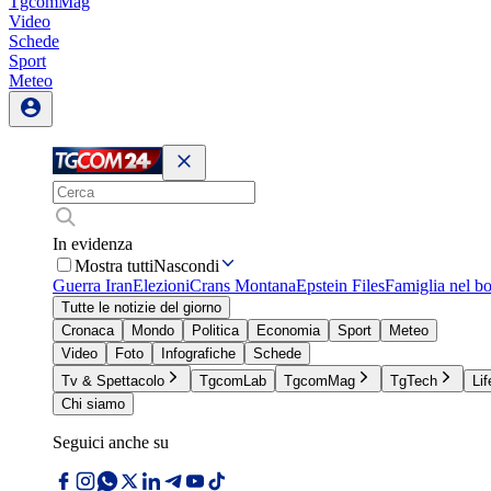
TgcomMag
Video
Schede
Sport
Meteo
In evidenza
Mostra tutti
Nascondi
Guerra Iran
Elezioni
Crans Montana
Epstein Files
Famiglia nel b
Tutte le notizie del giorno
Cronaca
Mondo
Politica
Economia
Sport
Meteo
Video
Foto
Infografiche
Schede
Tv & Spettacolo
TgcomLab
TgcomMag
TgTech
Lif
Chi siamo
Seguici anche su