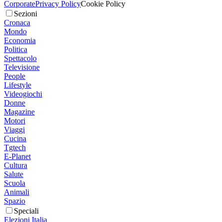
Corporate
Privacy Policy
Cookie Policy
Sezioni
Cronaca
Mondo
Economia
Politica
Spettacolo
Televisione
People
Lifestyle
Videogiochi
Donne
Magazine
Motori
Viaggi
Cucina
Tgtech
E-Planet
Cultura
Salute
Scuola
Animali
Spazio
Speciali
Elezioni Italia