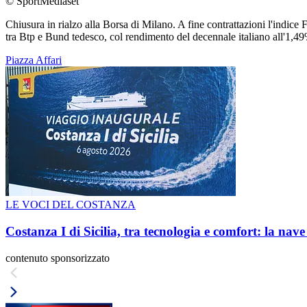
© SportMediaset
Chiusura in rialzo alla Borsa di Milano. A fine contrattazioni l'indic
tra Btp e Bund tedesco, col rendimento del decennale italiano all'1,4
Piazza Affari
LE VOCI DEL COSTANZA
Costanza I di Sicilia, tra tecnologia e comfort: la nav
contenuto sponsorizzato