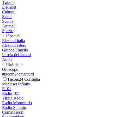
Tgtech
E-Planet
Cultura
Salute
Scuola
Animali
Spazio
Speciali
Elezioni Italia
Elezioni estero
Grande Fratello
L'isola dei famosi
Amici
Rubriche
Oroscopo
#tgcom24amarcord
Tgcom24 Consiglia
Mediaset Infinity
R101
Radio 105
Virgin Radio
Radio Montecarlo
Radio Subasio
Comingsoon
Superguidatv