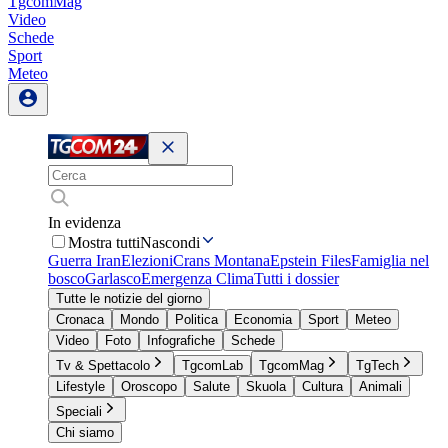
TgcomMag
Video
Schede
Sport
Meteo
In evidenza
Mostra tutti
Nascondi
Guerra Iran
Elezioni
Crans Montana
Epstein Files
Famiglia nel
bosco
Garlasco
Emergenza Clima
Tutti i dossier
Tutte le notizie del giorno
Cronaca
Mondo
Politica
Economia
Sport
Meteo
Video
Foto
Infografiche
Schede
Tv & Spettacolo
TgcomLab
TgcomMag
TgTech
Lifestyle
Oroscopo
Salute
Skuola
Cultura
Animali
Speciali
Chi siamo