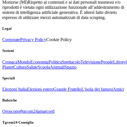
Monzese (MI)
Rispetto ai contenuti e ai dati personali trasmessi e/o
riprodotti è vietata ogni utilizzazione funzionale all’addestramento di
sistemi di intelligenza artificiale generativa. È altresì fatto divieto
espresso di utilizzare mezzi automatizzati di data scraping.
Legal
Corporate
Privacy Policy
Cookie Policy
Sezioni
Cronaca
Mondo
Economia
Politica
Spettacolo
Televisione
People
Lifestyl
Planet
Cultura
Salute
Scuola
Animali
Spazio
Speciali
Elezioni Italia
Elezioni estero
Grande Fratello
L'isola dei famosi
Amici
Rubriche
Oroscopo
#tgcom24amarcord
Tgcom24 Consiglia