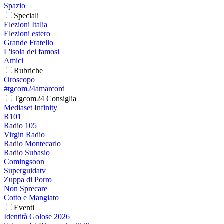
Spazio
Speciali
Elezioni Italia
Elezioni estero
Grande Fratello
L'isola dei famosi
Amici
Rubriche
Oroscopo
#tgcom24amarcord
Tgcom24 Consiglia
Mediaset Infinity
R101
Radio 105
Virgin Radio
Radio Montecarlo
Radio Subasio
Comingsoon
Superguidatv
Zuppa di Porro
Non Sprecare
Cotto e Mangiato
Eventi
Identità Golose 2026