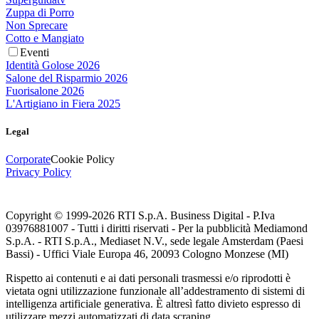
Zuppa di Porro
Non Sprecare
Cotto e Mangiato
Eventi
Identità Golose 2026
Salone del Risparmio 2026
Fuorisalone 2026
L'Artigiano in Fiera 2025
Legal
Corporate
Cookie Policy
Privacy Policy
Copyright © 1999-
2026
RTI S.p.A. Business Digital - P.Iva
03976881007 - Tutti i diritti riservati - Per la pubblicità Mediamond
S.p.A. - RTI S.p.A., Mediaset N.V., sede legale Amsterdam (Paesi
Bassi) - Uffici Viale Europa 46, 20093 Cologno Monzese (MI)
Rispetto ai contenuti e ai dati personali trasmessi e/o riprodotti è
vietata ogni utilizzazione funzionale all’addestramento di sistemi di
intelligenza artificiale generativa. È altresì fatto divieto espresso di
utilizzare mezzi automatizzati di data scraping.