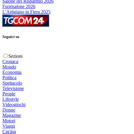
Salone del Risparmio 2026
Fuorisalone 2026
L'Artigiano in Fiera 2025
Seguici su
Sezioni
Cronaca
Mondo
Economia
Politica
Spettacolo
Televisione
People
Lifestyle
Videogiochi
Donne
Magazine
Motori
Viaggi
Cucina