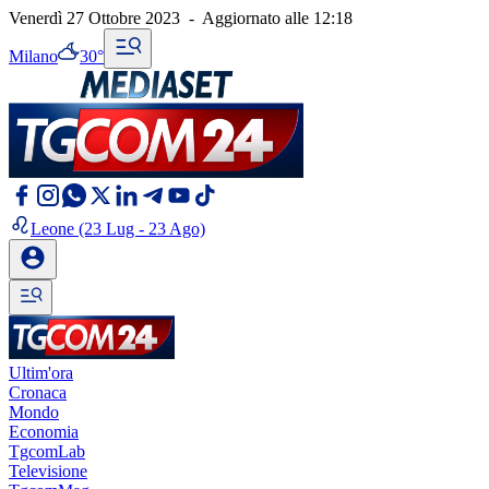
Venerdì 27 Ottobre 2023
-
Aggiornato alle
12:18
Milano
30°
Leone
(23 Lug - 23 Ago)
Ultim'ora
Cronaca
Mondo
Economia
TgcomLab
Televisione