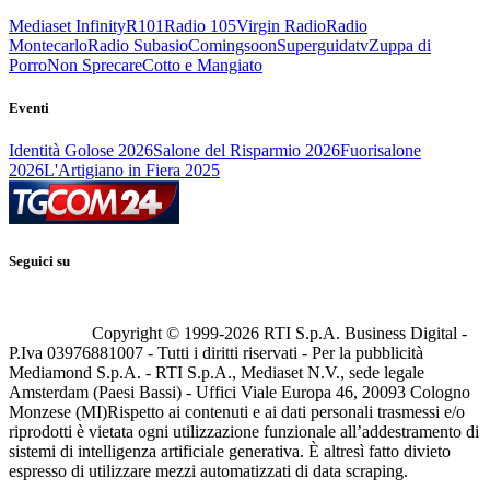
Mediaset Infinity
R101
Radio 105
Virgin Radio
Radio
Montecarlo
Radio Subasio
Comingsoon
Superguidatv
Zuppa di
Porro
Non Sprecare
Cotto e Mangiato
Eventi
Identità Golose 2026
Salone del Risparmio 2026
Fuorisalone
2026
L'Artigiano in Fiera 2025
Seguici su
Copyright © 1999-
2026
RTI S.p.A. Business Digital -
P.Iva 03976881007 - Tutti i diritti riservati - Per la pubblicità
Mediamond S.p.A. - RTI S.p.A., Mediaset N.V., sede legale
Amsterdam (Paesi Bassi) - Uffici Viale Europa 46, 20093 Cologno
Monzese (MI)
Rispetto ai contenuti e ai dati personali trasmessi e/o
riprodotti è vietata ogni utilizzazione funzionale all’addestramento di
sistemi di intelligenza artificiale generativa. È altresì fatto divieto
espresso di utilizzare mezzi automatizzati di data scraping.