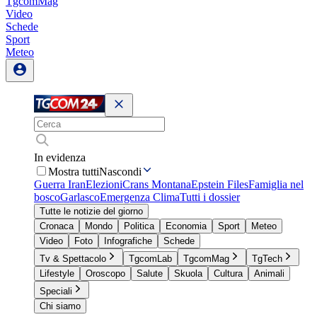
TgcomMag
Video
Schede
Sport
Meteo
In evidenza
Mostra tutti
Nascondi
Guerra Iran
Elezioni
Crans Montana
Epstein Files
Famiglia nel
bosco
Garlasco
Emergenza Clima
Tutti i dossier
Tutte le notizie del giorno
Cronaca
Mondo
Politica
Economia
Sport
Meteo
Video
Foto
Infografiche
Schede
Tv & Spettacolo
TgcomLab
TgcomMag
TgTech
Lifestyle
Oroscopo
Salute
Skuola
Cultura
Animali
Speciali
Chi siamo