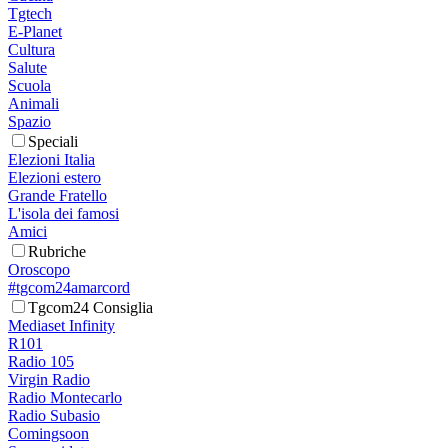
Tgtech
E-Planet
Cultura
Salute
Scuola
Animali
Spazio
Speciali
Elezioni Italia
Elezioni estero
Grande Fratello
L'isola dei famosi
Amici
Rubriche
Oroscopo
#tgcom24amarcord
Tgcom24 Consiglia
Mediaset Infinity
R101
Radio 105
Virgin Radio
Radio Montecarlo
Radio Subasio
Comingsoon