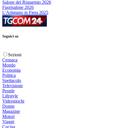
Salone del Risparmio 2026
Fuorisalone 2026
L'Artigiano in Fiera 2025
Seguici su
Sezioni
Cronaca
Mondo
Economia
Politica
Spettacolo
Televisione
People
Lifestyle
Videogiochi
Donne
Magazine
Motori
Viaggi
Cucina