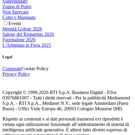
Superguidatv
Zuppa di Porro
Non Sprecare
Cotto e Mangiato
Eventi
Identità Golose 2026
Salone del Risparmio 2026
Fuorisalone 2026
L'Artigiano in Fiera 2025
Legal
Corporate
Cookie Policy
Privacy Policy
Copyright © 1999-
2026
RTI S.p.A. Business Digital - P.Iva
03976881007 - Tutti i diritti riservati - Per la pubblicità Mediamond
S.p.A. - RTI S.p.A., Mediaset N.V., sede legale Amsterdam (Paesi
Bassi) - Uffici Viale Europa 46, 20093 Cologno Monzese (MI)
Rispetto ai contenuti e ai dati personali trasmessi e/o riprodotti è
vietata ogni utilizzazione funzionale all’addestramento di sistemi di
intelligenza artificiale generativa. È altresì fatto divieto espresso di