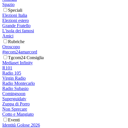
Spazio
Speciali
Elezioni Italia
Elezioni estero
Grande Fratello
L'isola dei famosi
Amici
Rubriche
Oroscopo
#tgcom24amarcord
Tgcom24 Consiglia
Mediaset Infinity
R101
Radio 105
Virgin Radio
Radio Montecarlo
Radio Subasio
Comingsoon
Superguidatv
Zuppa di Porro
Non Sprecare
Cotto e Mangiato
Eventi
Identità Golose 2026