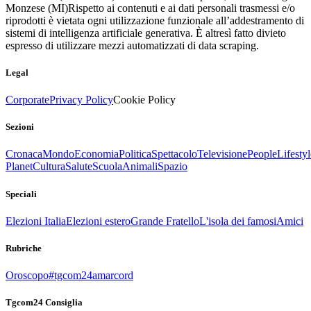
Monzese (MI)
Rispetto ai contenuti e ai dati personali trasmessi e/o
riprodotti è vietata ogni utilizzazione funzionale all’addestramento di
sistemi di intelligenza artificiale generativa. È altresì fatto divieto
espresso di utilizzare mezzi automatizzati di data scraping.
Legal
Corporate
Privacy Policy
Cookie Policy
Sezioni
Cronaca
Mondo
Economia
Politica
Spettacolo
Televisione
People
Lifestyl
Planet
Cultura
Salute
Scuola
Animali
Spazio
Speciali
Elezioni Italia
Elezioni estero
Grande Fratello
L'isola dei famosi
Amici
Rubriche
Oroscopo
#tgcom24amarcord
Tgcom24 Consiglia