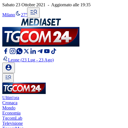
Sabato 23 Ottobre 2021
-
Aggiornato alle
19:35
Milano
27°
Leone
(23 Lug - 23 Ago)
Ultim'ora
Cronaca
Mondo
Economia
TgcomLab
Televisione