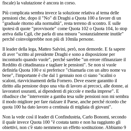
fiscale) la valutazione è ancora in corso.
Più complicata sembra invece la soluzione relativa al tema delle
pensioni che, dopo il "No" di Draghi a Quota 100 a favore di un
"graduale ritorno alla normalità", resta terreno di scontro. E sulle
ipotesi di quote "provvisorie" come Quota 102 o Quota 104, lo stop
arriva dalla Cgil, che parla di una misura "sostanzialmente inutile"
perché coinvolgerebbe non più di 10mila persone.
Il leader della lega, Matteo Salvini, però, non demorde. E fa sapere
di aver "scritto al presidente Draghi e sono a disposizione per
incontrarlo quando vuole", perché sarebbe "un errore rifinanziare il
Reddito di cittadinanza e tagliare le pensioni". Se non si vuole
definirla Quota 100 e si preferisce "chiamarla con un altro nome va
bene", l'importante è che dal 1 gennaio non ci siano "scalini o
scaloni, riavvicinamenti della Fornero. Deve essere garantito il
diritto alla pensione dopo una vita di lavoro ai precoci, alle donne, ai
lavoratori usuranti, ai dipendenti di piccole e media imprese". E
ribadisce che "intervenire a gamba tesa sulle pensioni non mi sembra
il modo migliore per fare rialzare il Paese, anche perché ricordo che
quota 100 ha dato lavoro a centinaia di migliaia di giovani".
Non la vede così il leader di Confindustria, Carlo Bonomi, secondo
il quale invece Quota 100 "è costata tanto e non ha raggiunto gli
obiettivi, non c'è stato nemmeno un effetto sostituzione. Abbiamo 9