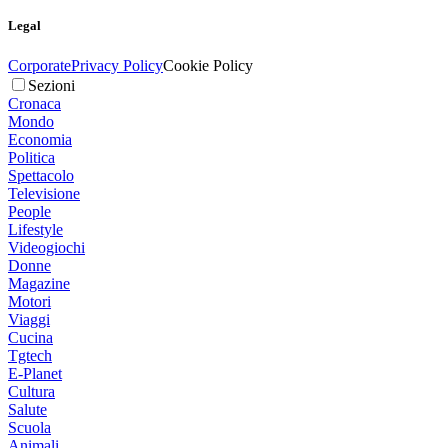
Legal
Corporate
Privacy Policy
Cookie Policy
Sezioni
Cronaca
Mondo
Economia
Politica
Spettacolo
Televisione
People
Lifestyle
Videogiochi
Donne
Magazine
Motori
Viaggi
Cucina
Tgtech
E-Planet
Cultura
Salute
Scuola
Animali