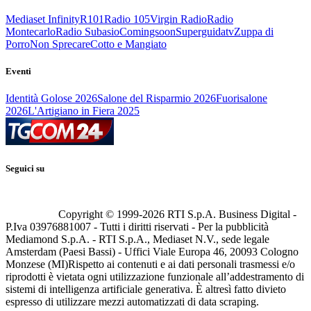
Mediaset Infinity
R101
Radio 105
Virgin Radio
Radio
Montecarlo
Radio Subasio
Comingsoon
Superguidatv
Zuppa di
Porro
Non Sprecare
Cotto e Mangiato
Eventi
Identità Golose 2026
Salone del Risparmio 2026
Fuorisalone
2026
L'Artigiano in Fiera 2025
Seguici su
Copyright © 1999-
2026
RTI S.p.A. Business Digital -
P.Iva 03976881007 - Tutti i diritti riservati - Per la pubblicità
Mediamond S.p.A. - RTI S.p.A., Mediaset N.V., sede legale
Amsterdam (Paesi Bassi) - Uffici Viale Europa 46, 20093 Cologno
Monzese (MI)
Rispetto ai contenuti e ai dati personali trasmessi e/o
riprodotti è vietata ogni utilizzazione funzionale all’addestramento di
sistemi di intelligenza artificiale generativa. È altresì fatto divieto
espresso di utilizzare mezzi automatizzati di data scraping.