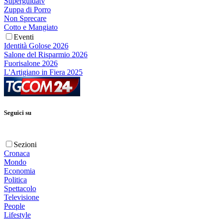
Superguidatv
Zuppa di Porro
Non Sprecare
Cotto e Mangiato
Eventi
Identità Golose 2026
Salone del Risparmio 2026
Fuorisalone 2026
L'Artigiano in Fiera 2025
Seguici su
Sezioni
Cronaca
Mondo
Economia
Politica
Spettacolo
Televisione
People
Lifestyle