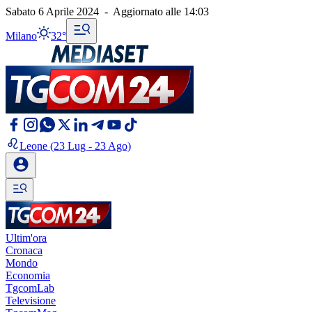
Sabato 6 Aprile 2024
-
Aggiornato alle
14:03
Milano
32°
Leone
(23 Lug - 23 Ago)
Ultim'ora
Cronaca
Mondo
Economia
TgcomLab
Televisione