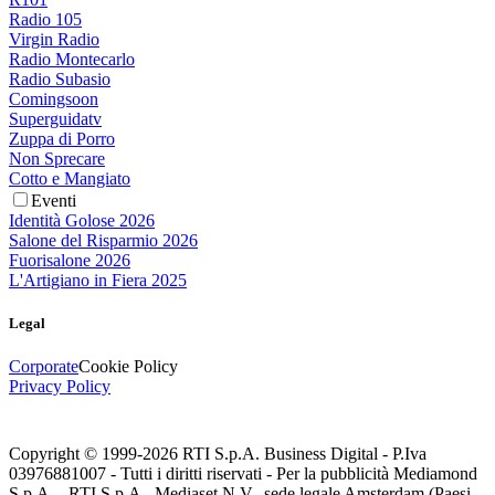
Radio 105
Virgin Radio
Radio Montecarlo
Radio Subasio
Comingsoon
Superguidatv
Zuppa di Porro
Non Sprecare
Cotto e Mangiato
Eventi
Identità Golose 2026
Salone del Risparmio 2026
Fuorisalone 2026
L'Artigiano in Fiera 2025
Legal
Corporate
Cookie Policy
Privacy Policy
Copyright © 1999-
2026
RTI S.p.A. Business Digital - P.Iva
03976881007 - Tutti i diritti riservati - Per la pubblicità Mediamond
S.p.A. - RTI S.p.A., Mediaset N.V., sede legale Amsterdam (Paesi