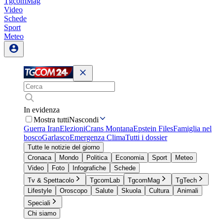
TgcomMag
Video
Schede
Sport
Meteo
In evidenza
Mostra tutti
Nascondi
Guerra Iran
Elezioni
Crans Montana
Epstein Files
Famiglia nel
bosco
Garlasco
Emergenza Clima
Tutti i dossier
Tutte le notizie del giorno
Cronaca
Mondo
Politica
Economia
Sport
Meteo
Video
Foto
Infografiche
Schede
Tv & Spettacolo
TgcomLab
TgcomMag
TgTech
Lifestyle
Oroscopo
Salute
Skuola
Cultura
Animali
Speciali
Chi siamo