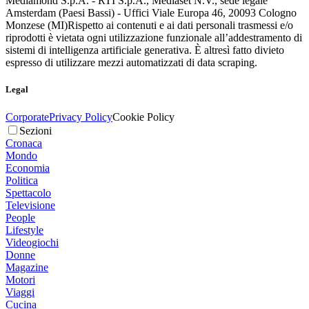
Mediamond S.p.A. - RTI S.p.A., Mediaset N.V., sede legale
Amsterdam (Paesi Bassi) - Uffici Viale Europa 46, 20093 Cologno
Monzese (MI)
Rispetto ai contenuti e ai dati personali trasmessi e/o
riprodotti è vietata ogni utilizzazione funzionale all’addestramento di
sistemi di intelligenza artificiale generativa. È altresì fatto divieto
espresso di utilizzare mezzi automatizzati di data scraping.
Legal
Corporate
Privacy Policy
Cookie Policy
Sezioni
Cronaca
Mondo
Economia
Politica
Spettacolo
Televisione
People
Lifestyle
Videogiochi
Donne
Magazine
Motori
Viaggi
Cucina