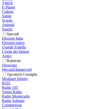
Tgtech
E-Planet
Cultura
Salute
Scuola
Animali
Spazio
Speciali
Elezioni Italia
Elezioni estero
Grande Fratello
L'isola dei famosi
Amici
Rubriche
Oroscopo
#tgcom24amarcord
Tgcom24 Consiglia
Mediaset Infinity
R101
Radio 105
Virgin Radio
Radio Montecarlo
Radio Subasio
Comingsoon