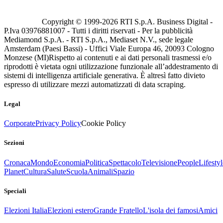
Copyright © 1999-
2026
RTI S.p.A. Business Digital -
P.Iva 03976881007 - Tutti i diritti riservati - Per la pubblicità
Mediamond S.p.A. - RTI S.p.A., Mediaset N.V., sede legale
Amsterdam (Paesi Bassi) - Uffici Viale Europa 46, 20093 Cologno
Monzese (MI)
Rispetto ai contenuti e ai dati personali trasmessi e/o
riprodotti è vietata ogni utilizzazione funzionale all’addestramento di
sistemi di intelligenza artificiale generativa. È altresì fatto divieto
espresso di utilizzare mezzi automatizzati di data scraping.
Legal
Corporate
Privacy Policy
Cookie Policy
Sezioni
Cronaca
Mondo
Economia
Politica
Spettacolo
Televisione
People
Lifestyl
Planet
Cultura
Salute
Scuola
Animali
Spazio
Speciali
Elezioni Italia
Elezioni estero
Grande Fratello
L'isola dei famosi
Amici