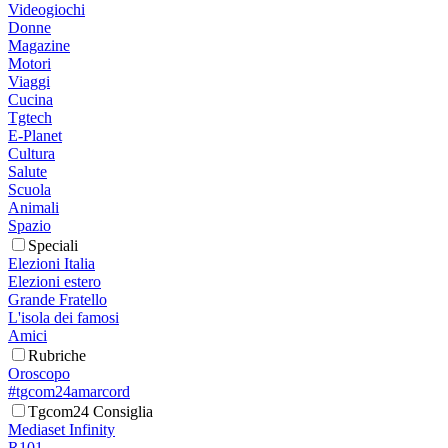
Videogiochi
Donne
Magazine
Motori
Viaggi
Cucina
Tgtech
E-Planet
Cultura
Salute
Scuola
Animali
Spazio
Speciali
Elezioni Italia
Elezioni estero
Grande Fratello
L'isola dei famosi
Amici
Rubriche
Oroscopo
#tgcom24amarcord
Tgcom24 Consiglia
Mediaset Infinity
R101