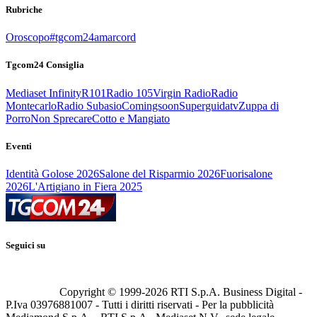
Rubriche
Oroscopo
#tgcom24amarcord
Tgcom24 Consiglia
Mediaset Infinity
R101
Radio 105
Virgin Radio
Radio
Montecarlo
Radio Subasio
Comingsoon
Superguidatv
Zuppa di
Porro
Non Sprecare
Cotto e Mangiato
Eventi
Identità Golose 2026
Salone del Risparmio 2026
Fuorisalone
2026
L'Artigiano in Fiera 2025
Seguici su
Copyright © 1999-
2026
RTI S.p.A. Business Digital -
P.Iva 03976881007 - Tutti i diritti riservati - Per la pubblicità