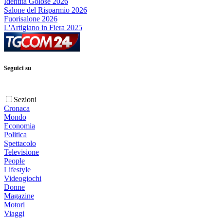
Identità Golose 2026
Salone del Risparmio 2026
Fuorisalone 2026
L'Artigiano in Fiera 2025
Seguici su
Sezioni
Cronaca
Mondo
Economia
Politica
Spettacolo
Televisione
People
Lifestyle
Videogiochi
Donne
Magazine
Motori
Viaggi