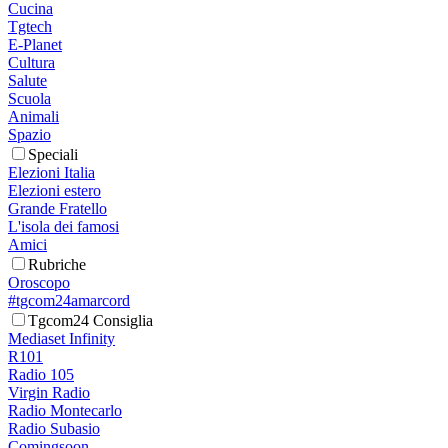
Cucina
Tgtech
E-Planet
Cultura
Salute
Scuola
Animali
Spazio
Speciali
Elezioni Italia
Elezioni estero
Grande Fratello
L'isola dei famosi
Amici
Rubriche
Oroscopo
#tgcom24amarcord
Tgcom24 Consiglia
Mediaset Infinity
R101
Radio 105
Virgin Radio
Radio Montecarlo
Radio Subasio
Comingsoon