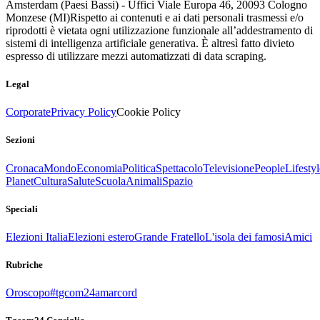
Amsterdam (Paesi Bassi) - Uffici Viale Europa 46, 20093 Cologno
Monzese (MI)
Rispetto ai contenuti e ai dati personali trasmessi e/o
riprodotti è vietata ogni utilizzazione funzionale all’addestramento di
sistemi di intelligenza artificiale generativa. È altresì fatto divieto
espresso di utilizzare mezzi automatizzati di data scraping.
Legal
Corporate
Privacy Policy
Cookie Policy
Sezioni
Cronaca
Mondo
Economia
Politica
Spettacolo
Televisione
People
Lifestyl
Planet
Cultura
Salute
Scuola
Animali
Spazio
Speciali
Elezioni Italia
Elezioni estero
Grande Fratello
L'isola dei famosi
Amici
Rubriche
Oroscopo
#tgcom24amarcord