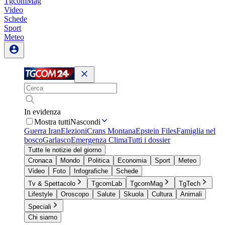
TgcomMag
Video
Schede
Sport
Meteo
In evidenza
Mostra tutti
Nascondi
Guerra Iran
Elezioni
Crans Montana
Epstein Files
Famiglia nel
bosco
Garlasco
Emergenza Clima
Tutti i dossier
Tutte le notizie del giorno
Cronaca
Mondo
Politica
Economia
Sport
Meteo
Video
Foto
Infografiche
Schede
Tv & Spettacolo
TgcomLab
TgcomMag
TgTech
Lifestyle
Oroscopo
Salute
Skuola
Cultura
Animali
Speciali
Chi siamo