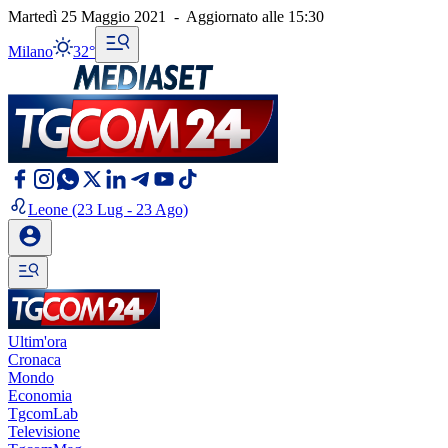
Martedì 25 Maggio 2021
-
Aggiornato alle
15:30
Milano
32°
Leone
(23 Lug - 23 Ago)
Ultim'ora
Cronaca
Mondo
Economia
TgcomLab
Televisione