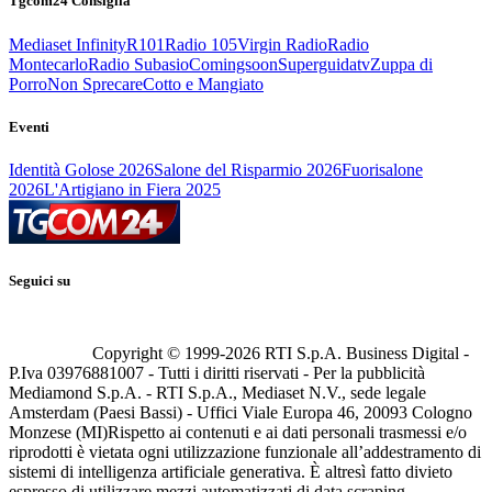
Tgcom24 Consiglia
Mediaset Infinity
R101
Radio 105
Virgin Radio
Radio
Montecarlo
Radio Subasio
Comingsoon
Superguidatv
Zuppa di
Porro
Non Sprecare
Cotto e Mangiato
Eventi
Identità Golose 2026
Salone del Risparmio 2026
Fuorisalone
2026
L'Artigiano in Fiera 2025
Seguici su
Copyright © 1999-
2026
RTI S.p.A. Business Digital -
P.Iva 03976881007 - Tutti i diritti riservati - Per la pubblicità
Mediamond S.p.A. - RTI S.p.A., Mediaset N.V., sede legale
Amsterdam (Paesi Bassi) - Uffici Viale Europa 46, 20093 Cologno
Monzese (MI)
Rispetto ai contenuti e ai dati personali trasmessi e/o
riprodotti è vietata ogni utilizzazione funzionale all’addestramento di
sistemi di intelligenza artificiale generativa. È altresì fatto divieto
espresso di utilizzare mezzi automatizzati di data scraping.