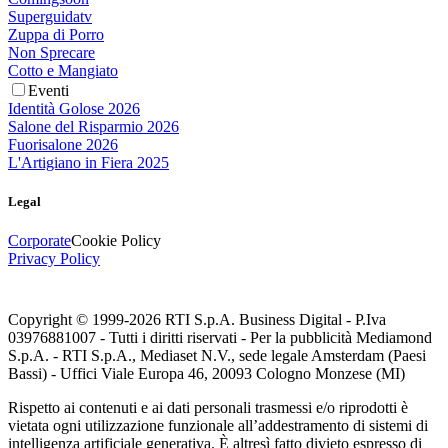
Superguidatv
Zuppa di Porro
Non Sprecare
Cotto e Mangiato
Eventi
Identità Golose 2026
Salone del Risparmio 2026
Fuorisalone 2026
L'Artigiano in Fiera 2025
Legal
Corporate
Cookie Policy
Privacy Policy
Copyright © 1999-
2026
RTI S.p.A. Business Digital - P.Iva
03976881007 - Tutti i diritti riservati - Per la pubblicità Mediamond
S.p.A. - RTI S.p.A., Mediaset N.V., sede legale Amsterdam (Paesi
Bassi) - Uffici Viale Europa 46, 20093 Cologno Monzese (MI)
Rispetto ai contenuti e ai dati personali trasmessi e/o riprodotti è
vietata ogni utilizzazione funzionale all’addestramento di sistemi di
intelligenza artificiale generativa. È altresì fatto divieto espresso di