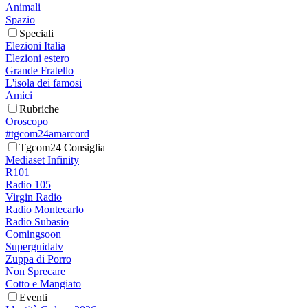
Animali
Spazio
Speciali
Elezioni Italia
Elezioni estero
Grande Fratello
L'isola dei famosi
Amici
Rubriche
Oroscopo
#tgcom24amarcord
Tgcom24 Consiglia
Mediaset Infinity
R101
Radio 105
Virgin Radio
Radio Montecarlo
Radio Subasio
Comingsoon
Superguidatv
Zuppa di Porro
Non Sprecare
Cotto e Mangiato
Eventi